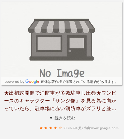
画像は著作権で保護されている場合があります。
★出初式開催で消防車が多数駐車し圧巻★ワンピ
ースのキャラクター『サンジ像』を見る為に向か
っていたら、駐車場に赤い消防車がズラリと並
び、出初式を開催中でした。出店も出ていて、賑
▼ 続きを読む
やかでした。
2025/2/3(月)
出典:www.google.com