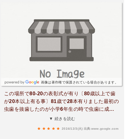
画像は著作権で保護されている場合があります。
この場所で80-20の表彰式が有り〔80歳以上で歯
が20本以上有る事〕81歳で28本有りました最初の
虫歯を抜歯したのが小学6年生の時で虫歯に成っ
たら理由が、家業か食料品店で寝る前に生菓子を
▼ 続きを読む
こっそり親に内緒で食べた罰で抜歯したのが最初
2024/12/3(火)
出典:www.google.com
でした。