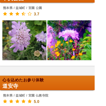
熊本県 / 益城町 / 宮園 公園
3.7
心を込めたお参り体験
道安寺
熊本県 / 益城町 / 宮園 仏教寺院
5.0