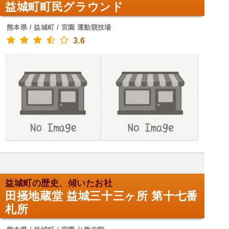
益城町町民グラウンド
熊本県 / 益城町 / 宮園 運動競技場
3.6
益城町の歴史、傾いたお社
田掻地蔵堂 益城三十三ヶ所 第十七番
札所