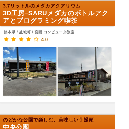
3.7リットルのメダカアクアリウム
3D工房−SARUメダカのボトルアク
アとプログラミング喫茶
熊本県 / 益城町 / 宮園 コンピュータ教室
4.0
のどかな公園で楽しむ、美味しい芋饅頭
中央公園