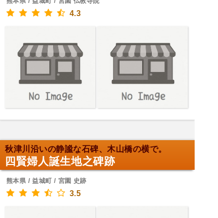
熊本県 / 益城町 / 宮園 仏教寺院
4.3
秋津川沿いの静謐な石碑、木山橋の横で。
四賢婦人誕生地之碑跡
熊本県 / 益城町 / 宮園 史跡
3.5