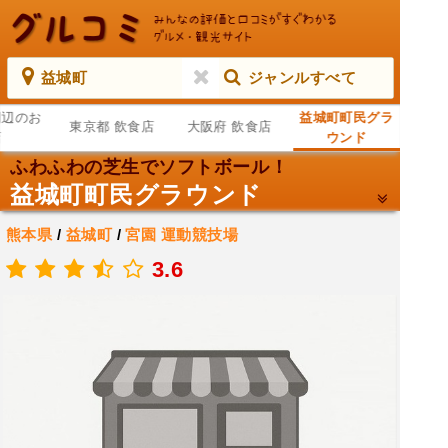
益城町
ジャンルすべて
周辺のお
益城町町民グラ
東京都 飲食店
大阪府 飲食店
店
ウンド
ふわふわの芝生でソフトボール！
益城町町民グラウンド
熊本県
/
益城町
/
宮園
運動競技場
.
3.6