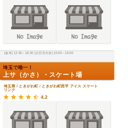
[金木] 12:30～18:30
[土日月火水] 10:00～16:00
埼玉で唯一！
上サ（かさ）・スケート場
埼玉県
/
ときがわ町
/
ときがわ町西平
アイス スケート
リンク
4.2