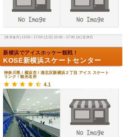
[水木金月] 12:00～17:00
[土日] 10:00～17:00
[火] 定休日
新横浜でアイスホッケー観戦！
KOSÉ新横浜スケートセンター
神奈川県
/
横浜市
/
港北区新横浜２丁目
アイス スケート
リンク
/
観光名所
4.1