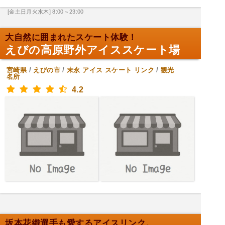
[金土日月火水木] 8:00～23:00
大自然に囲まれたスケート体験！
えびの高原野外アイススケート場
宮崎県
/
えびの市
/
末永
アイス スケート リンク
/
観光
名所
4.2
坂本花織選手も愛するアイスリンク。