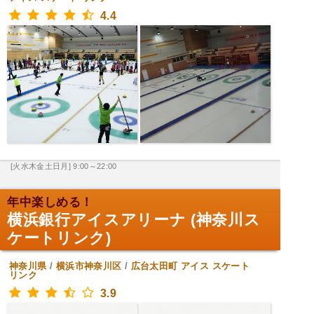
4.4
[火水木金土日月] 9:00～22:00
年中楽しめる！
横浜銀行アイスアリーナ (神奈川ス
ケートリンク)
神奈川県
/
横浜市神奈川区
/
広台太田町
アイス スケート
リンク
3.9