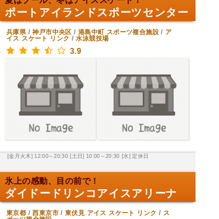
夏はプール、冬はアイススケート！
ポートアイランドスポーツセンター
兵庫県
/
神戸市中央区
/
港島中町
スポーツ複合施設
/
ア
イス スケート リンク
/
水泳競技場
3.9
[金月火木] 12:00～20:30
[土日] 10:00～20:30
[水] 定休日
氷上の感動、目の前で！
ダイドードリンコアイスアリーナ
東京都
/
西東京市
/
東伏見
アイス スケート リンク
/
ス