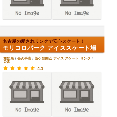
名古屋の愛されリンクで安心スケート！
モリコロパーク アイススケート場
愛知県
/
長久手市
/
茨ケ廻間乙
アイス スケート リンク
/
公園
4.1