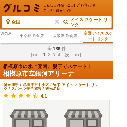
アイス スケート リ
全国
ンク
周辺のお
全国 アイス スケ
東京都 飲食店
大阪府 飲食店
店
ート リンク
全
136
件
|<<
1
2
3
4
次
>>|
相模原市の氷上楽園、親子でスケート！
相模原市立銀河アリーナ
神奈川県
/
相模原市中央区
/
弥栄
アイス スケート リン
ク
/
スポーツ複合施設
/
観光名所
4.1