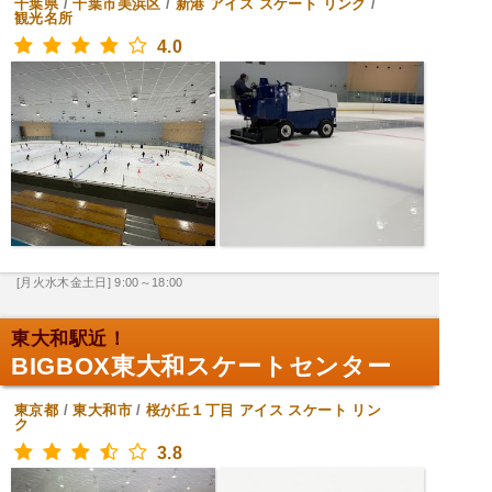
千葉県
/
千葉市美浜区
/
新港
アイス スケート リンク
/
観光名所
4.0
[月火水木金土日] 9:00～18:00
東大和駅近！
BIGBOX東大和スケートセンター
東京都
/
東大和市
/
桜が丘１丁目
アイス スケート リン
ク
3.8