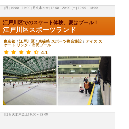
[日] 10:00～19:00
[月火水木金] 12:00～20:00
[土] 12:00～18:00
江戸川区でのスケート体験、夏はプール！
江戸川区スポーツランド
東京都
/
江戸川区
/
東篠崎
スポーツ複合施設
/
アイス ス
ケート リンク
/
市民プール
4.1
[日月火水木金土] 9:00～22:00