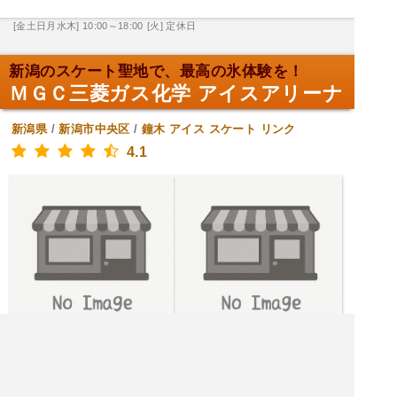
[金土日月水木] 10:00～18:00
[火] 定休日
新潟のスケート聖地で、最高の氷体験を！
ＭＧＣ三菱ガス化学 アイスアリーナ
新潟県
/
新潟市中央区
/
鐘木
アイス スケート リンク
4.1
[水木金月火] 13:00～18:00
[土日] 10:00～16:30