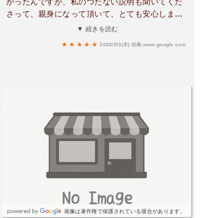
かったんですが、私のつたない説明も聞いてくだ
さって、親身になって頂いて、とても安心しまし
た。初めて行ったけど、いい雰囲気だと思いま
▼ 続きを読む
す。あと、怒らないでどうすればいいか教えても
2020/9/3(木)
出典:www.google.com
らえたのも個人的に助かりました。
画像は著作権で保護されている場合があります。