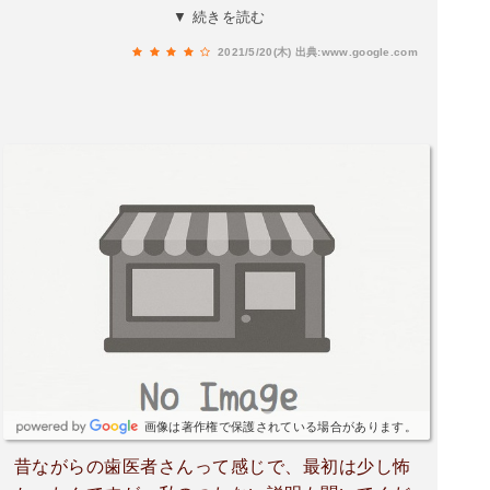
療ができるので、とても助かってます。往診など
▼ 続きを読む
もあり、高齢者なども多く利用されているようで
2021/5/20(木)
出典:www.google.com
す。母が高齢のため往診を利用させていただいた
こともあります。治療室は階段を登って2階にあ
ります。足が不自由な方は受付にインターフォン
で連絡すれば介助を申し出ることができます。ハ
ートフルな歯医者さんです。
画像は著作権で保護されている場合があります。
昔ながらの歯医者さんって感じで、最初は少し怖