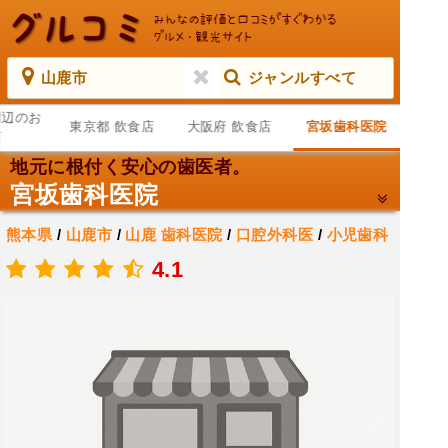
山鹿市
ジャンルすべて
周辺のお
東京都 飲食店
大阪府 飲食店
宮坂歯科医院
店
地元に根付く安心の歯医者。
宮坂歯科医院
熊本県
/
山鹿市
/
山鹿
歯科医院
/
口腔外科医
/
小児歯科
医
4.1
.