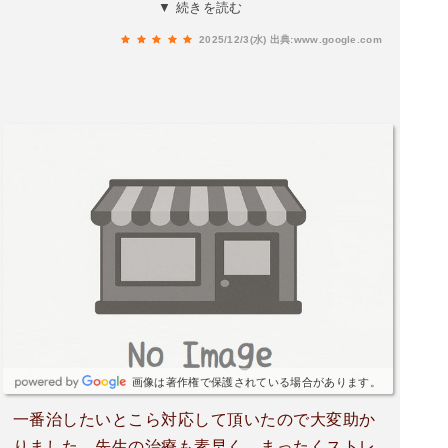
されています。とても勉強熱心で、審美やメイン
▼ 続きを読む
テナンスに強い先生なので、女性の方も安心して
2025/12/3(水)
出典:www.google.com
通えると思います！
画像は著作権で保護されている場合があります。
一番治したいとこら対応して頂いたので大変助か
りました。先生の治療も素早く、まったくストレ