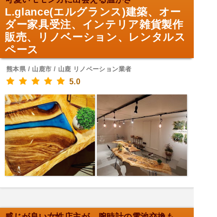
L.glance(エルグランス)建築、オー
ダー家具受注、インテリア雑貨製作
販売、リノベーション、レンタルス
ペース
熊本県 / 山鹿市 / 山鹿 リノベーション業者
5.0
感じが良い女性店主が、腕時計の電池交換もお任せ！