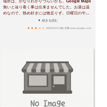
場所は、かなりわかりづらいかも。Google Maps
無いと辿り着く事は出来ませんでした。お湯は温
めなので、熱め好きには物足りず。日曜日の午後
３時前に行きましたが、ほぼ独占状態。また行き
▼ 続きを読む
たいか‥‥他の湯を探してみます。
2025/10/17(金)
出典:www.google.com