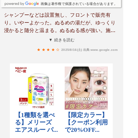
画像は著作権で保護されている場合があります。
シャンプーなどは設置無し、フロントで販売有
り。いやーよかった。ぬるめの湯だが、ゆっくり
浸かると随分と温まる。ぬるぬる感が強い。施設
も綺麗に掃除されている。これで通常風呂数百円
▼ 続きを読む
なのは破格だろう。
2025/8/16(土)
出典:www.google.com