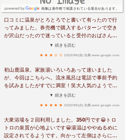
画像は著作権で保護されている場合があります。
口コミに温泉がとろとろでと書いて有ったので行
ってみました。券売機で購入するパターンで空き
が沢山だったので迷っていると受付のおばさん
が、1号室しか空いてないよ だって👀‼️露天風
▼ 続きを読む
呂付きの1700円を購入時計と終了時間書いたのを
2023/9/6(水)
出典:www.google.com
渡され、いざ1号室へ、脱衣場はきちんと清掃し
てあり、内湯も足を伸ばせて二人で入るには十分
初山鹿温泉。家族湯いろいろあって迷いました
な広さ露天風呂は２つに別れ、丸い湯船と、寝風
が、今回はこちらへ。流水風呂は電話で事前予約
呂が有ります。風呂の温度はバルブで自分で調節
を試みましたがすでに満室！笑大人気のようで
可。口コミに山鹿で一番とろとろの湯と有ったが
す。露天風呂付の家族湯を利用しました。内湯も
▼ 続きを読む
私が行く家族湯と変わりはなかった❗露天風呂には
露天もあって大満足。山鹿の泉質はとろっとして
音楽が流れ、ゆっくり入ることが出来ました❗
2022/9/6(火)
出典:www.google.com
いて気持ちいいですね。また行きたいです(*^^*)
大衆浴場を２回利用しました。350円です😀トロ
トロの泉質が心地よいです😀湯温はややぬるめに
設定されてるようです。向かって左側はさらにぬ