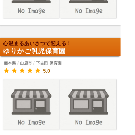
心温まるあいさつで迎える！
ゆりかご乳児保育園
熊本県 / 山鹿市 / 下吉田 保育園
5.0