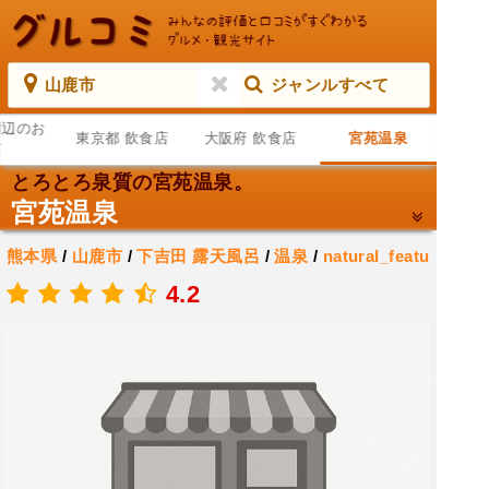
山鹿市
ジャンルすべて
周辺のお
東京都 飲食店
大阪府 飲食店
宮苑温泉
店
とろとろ泉質の宮苑温泉。
宮苑温泉
熊本県
/
山鹿市
/
下吉田
露天風呂
/
温泉
/
natural_featu
re
4.2
.