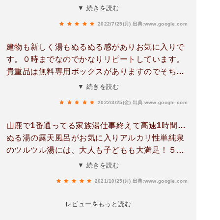
るいです。ぬるめに長く入ってリラックス、とい
▼ 続きを読む
うのがコンセプトが書いてありました。こういう
2022/7/25(月)
出典:www.google.com
油温のお風呂に長く半身浴で入るの好きです。ぬ
るいほうのお風呂には寝て入れるような浅い場所
建物も新しく湯もぬるぬる感がありお気に入りで
あります。鍵のロッカーはありませんが貴重品ボ
す。０時までなのでかなりリピートしています。
ックスあるので安心です😀洗練されているという
貴重品は無料専用ボックスがありますのでそちら
わけではないですが清潔感あって心地良いです😀
を利用系列店の山伏温泉も風呂は同じ作りです
▼ 続きを読む
お気に入りの温泉の一つです😃
ね。家族風呂の１７００円は広いですけど冬は空
2022/3/25(金)
出典:www.google.com
いてれば露天無し１０００円を選びます。外寒い
し・・・大衆はかけ湯を十分したら左のぬるめの
山鹿で1番通ってる家族湯仕事終えて高速1時間…
湯に浸かり体を洗ったら右側の上がりの湯に浸か
ぬる湯の露天風呂がお気に入りアルカリ性単純泉
り上がります。シャンプーリンスやボディソープ
のツルツル湯には、大人も子どもも大満足！５人
はありませんのでタオルとともに持参してくださ
までは追加料金なし！子供３人居ても家族みんな
▼ 続きを読む
い。画像は1000円の風呂です。※ 再訪時に気付
で1700円で楽しめる。ぬる湯でも湯上がりは身体
き！足下の排水フタがプラステックで割れていた
2021/10/25(月)
出典:www.google.com
ポカポカになるお勧めの温泉♨️
けど新しく木で作り直してあって足裏の感触が大
レビューをもっと読む
変良くなった。画像は15番の露天風呂無し内風呂
1000円のもの！