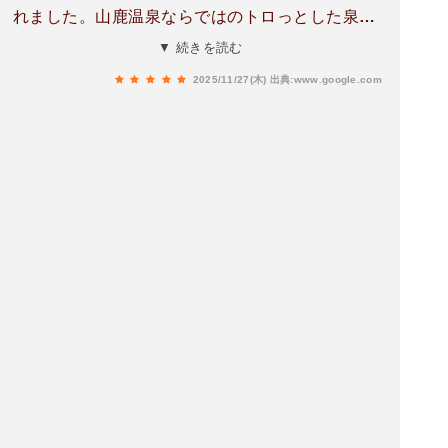
れました。山鹿温泉ならではのトロっとした泉質
が格安で楽しめて、ココはリピ確定です☆
▼ 続きを読む
2025/11/27(木)
出典:www.google.com