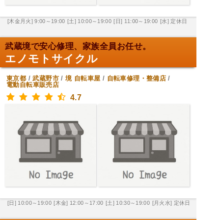
[木金月火] 9:00～19:00
[土] 10:00～19:00
[日] 11:00～19:00
[水] 定休日
武蔵境で安心修理、家族全員お任せ。
エノモトサイクル
東京都
/
武蔵野市
/
境
自転車屋
/
自転車修理・整備店
/
電動自転車販売店
4.7
[日] 10:00～19:00
[木金] 12:00～17:00
[土] 10:30～19:00
[月火水] 定休日