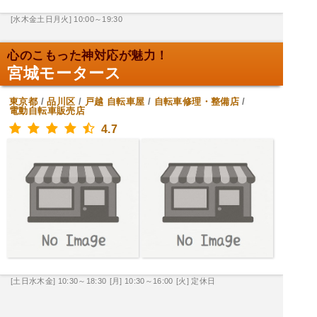
[水木金土日月火] 10:00～19:30
心のこもった神対応が魅力！
宮城モータース
東京都
/
品川区
/
戸越
自転車屋
/
自転車修理・整備店
/
電動自転車販売店
4.7
[土日水木金] 10:30～18:30
[月] 10:30～16:00
[火] 定休日