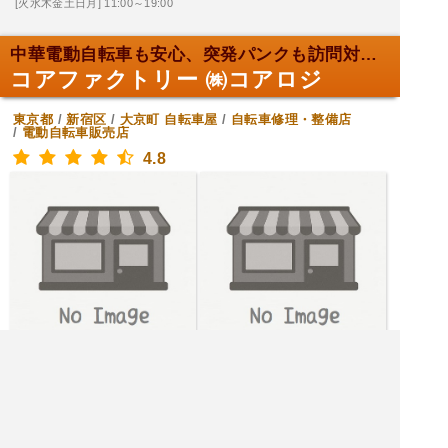
[火水木金土日月] 11:00～19:00
中華電動自転車も安心、突発パンクも訪問対応！
コアファクトリー ㈱コアロジ
東京都
/
新宿区
/
大京町
自転車屋
/
自転車修理・整備店
/
電動自転車販売店
4.8
[火水木金土月] 10:00～19:00
[日] 定休日
|<<
1
2
3
次
>>|