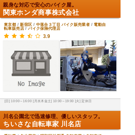
親身な対応で安心のバイク屋。
関東ホンダ商事株式会社
東京都
/
新宿区
/
中落合３丁目
バイク販売業者
/
電動自
転車販売店
/
バイク保険代理店
3.9
[日] 10:00～16:00
[月水木金土] 10:00～19:00
[火] 定休日
川名公園北で迅速修理、優しいスタッフ。
ちいさな自転車家 川名店