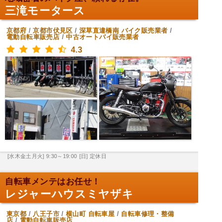
三滝モータース
京都府
/
京都市伏見区
/
深草直違橋南
バイク販売業者
/
電動自転車販売店
/
中古オートバイ販売業者
4.3
[水木金土月火] 9:30～19:00
[日] 定休日
自転車メンテはお任せ！
レジャーハウスミヤザキ
東京都
/
八王子市
/
横山町
自転車屋
/
自転車修理・整備
店
/
電動自転車販売店