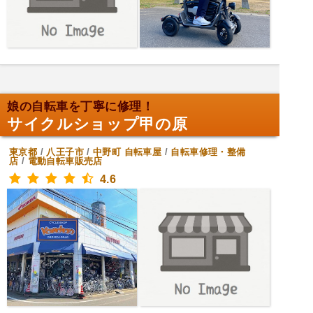
娘の自転車を丁寧に修理！
サイクルショップ甲の原
東京都
/
八王子市
/
中野町
自転車屋
/
自転車修理・整備
店
/
電動自転車販売店
4.6