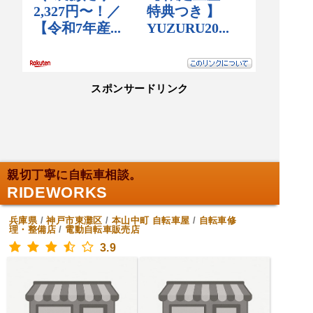
スポンサードリンク
親切丁寧に自転車相談。
RIDEWORKS
兵庫県
/
神戸市東灘区
/
本山中町
自転車屋
/
自転車修
理・整備店
/
電動自転車販売店
3.9