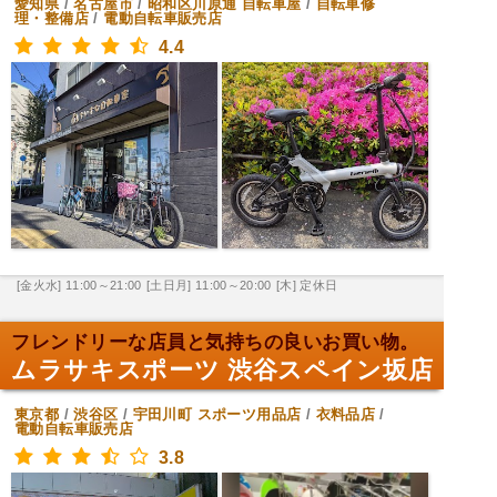
愛知県
/
名古屋市
/
昭和区川原通
自転車屋
/
自転車修
理・整備店
/
電動自転車販売店
4.4
[金火水] 11:00～21:00
[土日月] 11:00～20:00
[木] 定休日
フレンドリーな店員と気持ちの良いお買い物。
ムラサキスポーツ 渋谷スペイン坂店
東京都
/
渋谷区
/
宇田川町
スポーツ用品店
/
衣料品店
/
電動自転車販売店
3.8