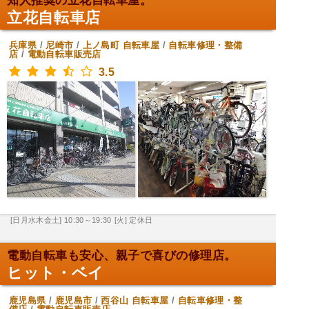
知人推奨の立花自転車屋。
立花自転車店
兵庫県
/
尼崎市
/
上ノ島町
自転車屋
/
自転車修理・整備
店
/
電動自転車販売店
3.5
[日月水木金土] 10:30～19:30
[火] 定休日
電動自転車も安心、親子で喜びの修理店。
ヒット・ベイ
鹿児島県
/
鹿児島市
/
西谷山
自転車屋
/
自転車修理・整