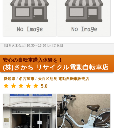
[日月火木金土] 10:30～18:30
[水] 定休日
安心の自転車購入体験を！
(株)さかち リサイクル電動自転車店
愛知県
/
名古屋市
/
天白区池見
電動自転車販売店
5.0