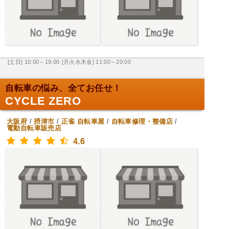
[土日] 10:00～19:00
[月火水木金] 11:00～20:00
自転車の悩み、全てお任せ！
CYCLE ZERO
大阪府
/
摂津市
/
正雀
自転車屋
/
自転車修理・整備店
/
電動自転車販売店
4.6