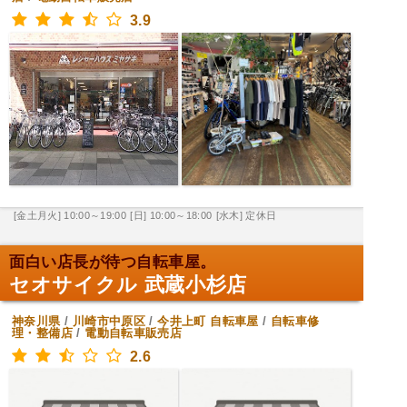
3.9
[金土月火] 10:00～19:00
[日] 10:00～18:00
[水木] 定休日
面白い店長が待つ自転車屋。
セオサイクル 武蔵小杉店
神奈川県
/
川崎市中原区
/
今井上町
自転車屋
/
自転車修
理・整備店
/
電動自転車販売店
2.6