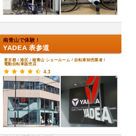
南青山で体験！
YADEA 表参道
東京都
/
港区
/
南青山
ショールーム
/
自転車卸売業者
/
電動自転車販売店
4.3