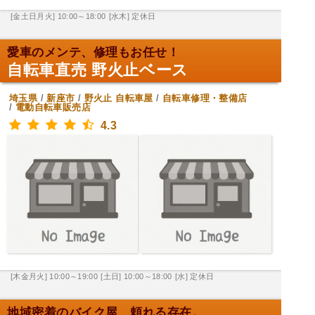
[金土日月火] 10:00～18:00
[水木] 定休日
愛車のメンテ、修理もお任せ！
自転車直売 野火止ベース
埼玉県
/
新座市
/
野火止
自転車屋
/
自転車修理・整備店
/
電動自転車販売店
4.3
[木金月火] 10:00～19:00
[土日] 10:00～18:00
[水] 定休日
地域密着のバイク屋、頼れる存在。