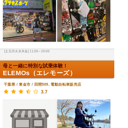
[土日月火水木金] 11:00～20:00
母と一緒に特別な試乗体験！
ELEMOs（エレモーズ）
千葉県
/
東金市
/
田間909₋
電動自転車販売店
3.7