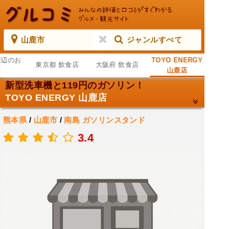
山鹿市
ジャンルすべて
周辺のお
TOYO ENERGY
東京都 飲食店
大阪府 飲食店
店
山鹿店
新型洗車機と119円のガソリン！
TOYO ENERGY 山鹿店
熊本県
/
山鹿市
/
南島
ガソリンスタンド
.
3.4