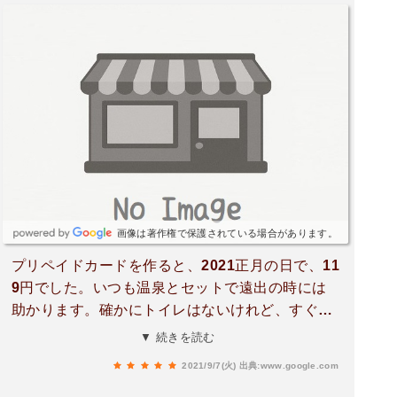
画像は著作権で保護されている場合があります。
プリペイドカードを作ると、2021正月の日で、11
9円でした。いつも温泉とセットで遠出の時には
助かります。確かにトイレはないけれど、すぐ近
くにコンビニあるので、利用しない手はない。
▼ 続きを読む
2021/9/7(火)
出典:www.google.com