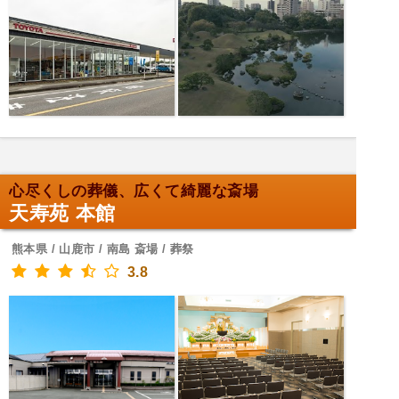
心尽くしの葬儀、広くて綺麗な斎場
天寿苑 本館
熊本県 / 山鹿市 / 南島 斎場 / 葬祭
3.8