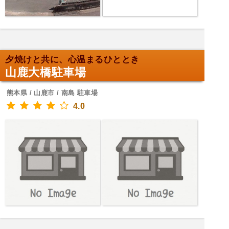
夕焼けと共に、心温まるひととき
山鹿大橋駐車場
熊本県 / 山鹿市 / 南島 駐車場
4.0