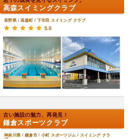
息子の成長を見守るスイミング。
高森スイミングクラブ
長野県
/
高森町
/
下市田
スイミング クラブ
5.0
古い施設の魅力、再発見！
鎌倉スポーツクラブ
神奈川県
/
鎌倉市
/
小町
スポーツジム
/
スイミング クラ