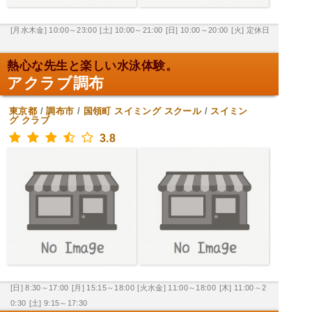
[月水木金] 10:00～23:00
[土] 10:00～21:00
[日] 10:00～20:00
[火] 定休日
熱心な先生と楽しい水泳体験。
アクラブ調布
東京都
/
調布市
/
国領町
スイミング スクール
/
スイミン
グ クラブ
3.8
[日] 8:30～17:00
[月] 15:15～18:00
[火水金] 11:00～18:00
[木] 11:00～2
0:30
[土] 9:15～17:30