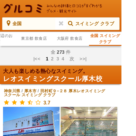
全国
スイミング クラブ
周辺のお
全国 スイミング
東京都 飲食店
大阪府 飲食店
店
クラブ
全
273
件
|<<
1
2
3
4
次
>>|
大人も楽しめる熱心なスイミング。
レオスイミングスクール厚木校
神奈川県
/
厚木市
/
田村町９−２８ 厚木レオスイミング
スクール
スイミング クラブ
3.7