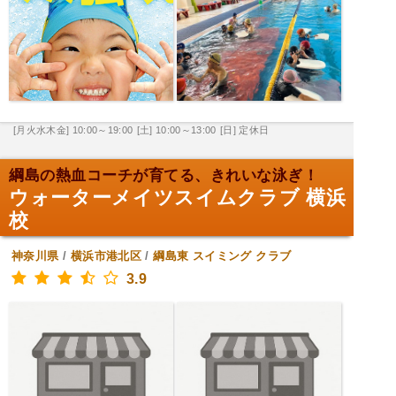
[月火水木金] 10:00～19:00
[土] 10:00～13:00
[日] 定休日
綱島の熱血コーチが育てる、きれいな泳ぎ！
ウォーターメイツスイムクラブ 横浜
校
神奈川県
/
横浜市港北区
/
綱島東
スイミング クラブ
3.9