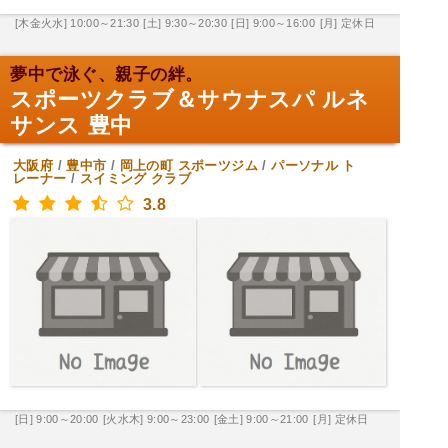
[木金火水] 10:00～21:30
[土] 9:30～20:30
[日] 9:00～16:00
[月] 定休日
夢中で泳ぐ、親子の絆。
スポーツクラブ＆サウナスパ ルネ
サンス 豊中
大阪府
/
豊中市
/
岡上の町
スポーツジム
/
パーソナル ト
レーナー
/
スイミング クラブ
3.8
[日] 9:00～20:00
[火水木] 9:00～23:00
[金土] 9:00～21:00
[月] 定休日