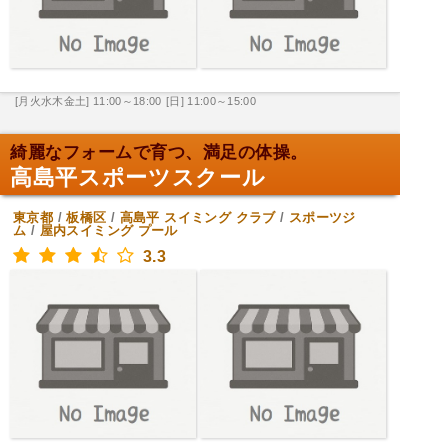
[月火水木金土] 11:00～18:00
[日] 11:00～15:00
綺麗なフォームで育つ、満足の体操。
高島平スポーツスクール
東京都
/
板橋区
/
高島平
スイミング クラブ
/
スポーツジ
ム
/
屋内スイミング プール
3.3