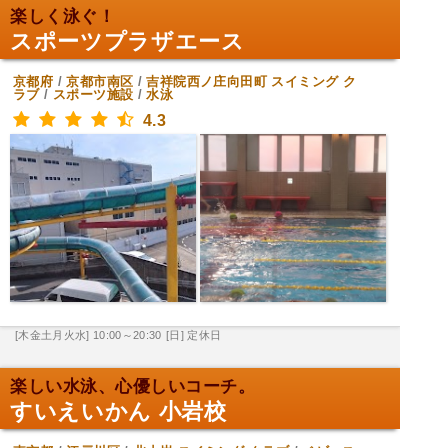
楽しく泳ぐ！
スポーツプラザエース
京都府
/
京都市南区
/
吉祥院西ノ庄向田町
スイミング ク
ラブ
/
スポーツ施設
/
水泳
4.3
[木金土月火水] 10:00～20:30
[日] 定休日
楽しい水泳、心優しいコーチ。
すいえいかん 小岩校