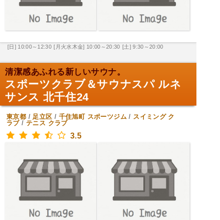
[日] 10:00～12:30
[月火水木金] 10:00～20:30
[土] 9:30～20:00
清潔感あふれる新しいサウナ。
スポーツクラブ＆サウナスパ ルネ
サンス 北千住24
東京都
/
足立区
/
千住旭町
スポーツジム
/
スイミング ク
ラブ
/
テニス クラブ
3.5