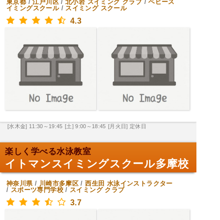
東京都
/
江戸川区
/
北小岩
スイミング クラブ
/
ベビース
イミングスクール
/
スイミング スクール
4.3
[水木金] 11:30～19:45
[土] 9:00～18:45
[月火日] 定休日
楽しく学べる水泳教室
イトマンスイミングスクール多摩校
神奈川県
/
川崎市多摩区
/
西生田
水泳インストラクター
/
スポーツ専門学校
/
スイミング クラブ
3.7