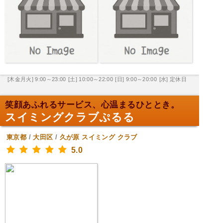
[木金月火] 9:00～23:00
[土] 10:00～22:00
[日] 9:00～20:00
[水] 定休日
笑顔あふれるサービス、心温まるひととき。
スイミングクラブぷるる
東京都
/
大田区
/
久が原
スイミング クラブ
5.0