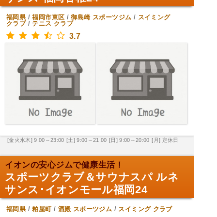
福岡県
/
福岡市東区
/
御島崎
スポーツジム
/
スイミング
クラブ
/
テニス クラブ
3.7
[金火水木] 9:00～23:00
[土] 9:00～21:00
[日] 9:00～20:00
[月] 定休日
イオンの安心ジムで健康生活！
スポーツクラブ＆サウナスパ ルネ
サンス･イオンモール福岡24
福岡県
/
粕屋町
/
酒殿
スポーツジム
/
スイミング クラブ