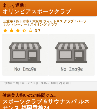
楽しく運動！
オリンピアスポーツクラブ
三重県
/
四日市市
/
末永町
フィットネス クラブ
/
パーソ
ナル トレーナー
/
スイミング クラブ
3.7
[水木金土月] 9:30～23:00
[日] 9:45～18:00
[火] 定休日
健康美人揃いの24時間ジム。
スポーツクラブ＆サウナスパ ルネ
サンス 福岡香椎24