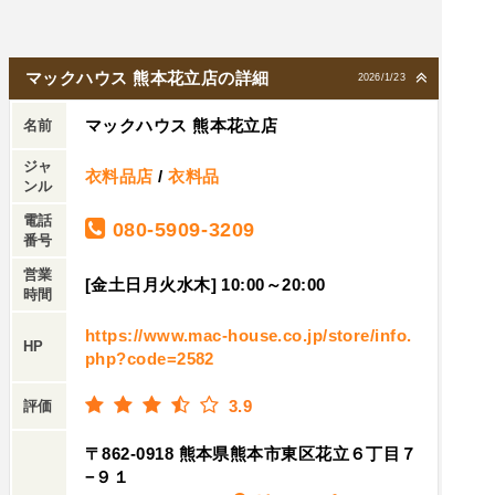
マックハウス 熊本花立店の詳細
2026/1/23
マックハウス 熊本花立店
名前
ジャ
衣料品店
/
衣料品
ンル
電話
080-5909-3209
番号
営業
[金土日月火水木] 10:00～20:00
時間
https://www.mac-house.co.jp/store/info.
HP
php?code=2582
3.9
評価
〒862-0918 熊本県熊本市東区花立６丁目７
−９１