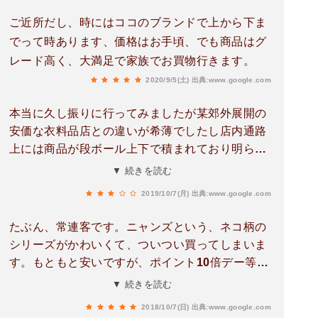
ご近所だし、時にはココのブランドで上から下ま
でって時あります、価格はお手頃、でも商品はグ
レード高く、大満足で家族でお買物行きます。
2020/9/5(土)
出典:www.google.com
本当に久し振りに行ってみましたが某郊外展開の
安価な衣料品店との違いが希薄でしたし店内通路
上には商品が段ボール上下で積まれており明らか
に手が足りていない様子結構な時間を掛けて赴い
▼ 続きを読む
たのですが商品に魅力も無く、整理すらされてい
2019/10/7(月)
出典:www.google.com
ない状態でしたので申し訳ありませんが、再び出
向くことはないと思います辛辣とは思いますが、
たぶん、常連客です。ニャンズという、ネコ柄の
敢えて時間の無駄と云わせていただきます。
シリーズがかわいくて、ついつい買ってしまいま
す。もともと安いですが、ポイント10倍デー等、
お得な企画がかなり頻繁にあるので、会員になる
▼ 続きを読む
と、さらにお得なお買い物ができます。
2018/10/7(日)
出典:www.google.com