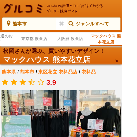
熊本市
ジャンルすべて
周辺のお
マックハウス 熊
東京都 飲食店
大阪府 飲食店
店
本花立店
松岡さんが選ぶ、買いやすいデザイン！
マックハウス 熊本花立店
熊本県
/
熊本市
/
東区花立
衣料品店
/
衣料品
.
3.9