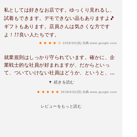
私としては好きなお店です。ゆっくり見れるし、
試着もできます。デモできない品もありますよ🎵
ギフトもあります。店員さんは気さくな方です
よ！⤴⤴良い人たちです。
2018/5/2(水)
出典:www.google.com
就業規則はしっかり守られています。確かに、企
業戦士的な社員が好まれますが、だからといっ
て、ついていけない社員はどうか、というと、そ
れなりの評価は受けますが、会社に守られている
▼ 続きを読む
感はあります。ですから、基本は、安心して働け
2018/4/22(日)
出典:www.google.com
る職場です。
レビューをもっと読む