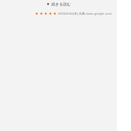
してくれてとても助かりました。いい買物が出来
▼ 続きを読む
ました。
2025/4/24(木)
出典:www.google.com