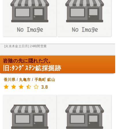
[火水木金土日月] 24時間営業
岩陰の先に隠れた穴。
旧:ﾀﾝｸﾞｽﾃﾝ鉱採掘跡
香川県
/
丸亀市
/
手島町
鉱山
3.8