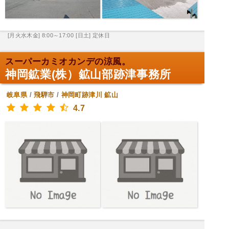
[月火水木金] 8:00～17:00
[日土] 定休日
スーパーカミオカンデの涼風。
神岡鉱業(株）鉱山部跡津事務所
岐阜県
/
飛騨市
/
神岡町跡津川
鉱山
4.7