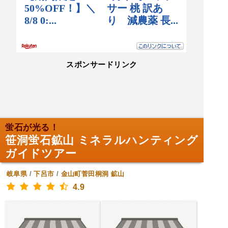
スポンサードリンク
蛍石が光る！
笹洞蛍石鉱山 ミネラルハンティング
ガイドツアー
岐阜県
/
下呂市
/
金山町菅田桐洞
鉱山
4.9