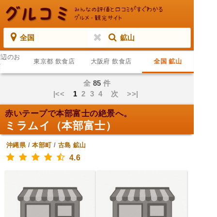
全国
鉱山
周辺のお
東京都 飲食店
大阪府 飲食店
全国 鉱山
店
全
85
件
|<<
1
2
3
4
次
>>|
赤いテープで本部富士の絶景へ。
ミラムイ（本部富士）
沖縄県
/
本部町
/
古島
鉱山
4.6