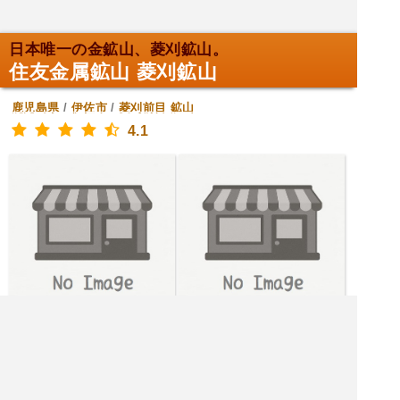
日本唯一の金鉱山、菱刈鉱山。
住友金属鉱山 菱刈鉱山
鹿児島県
/
伊佐市
/
菱刈前目
鉱山
4.1
[火水木金月] 8:00～17:00
[土日] 定休日
|<<
1
2
3
4
次
>>|