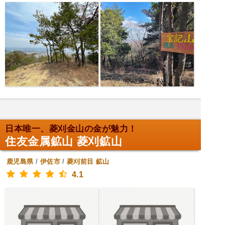
日本唯一、菱刈金山の金が魅力！
住友金属鉱山 菱刈鉱山
鹿児島県
/
伊佐市
/
菱刈前目
鉱山
4.1