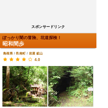
スポンサードリンク
ぽっかり闇の冒険、坑道探検！
昭和間歩
島根県
/
邑南町
/
岩屋
鉱山
4.0