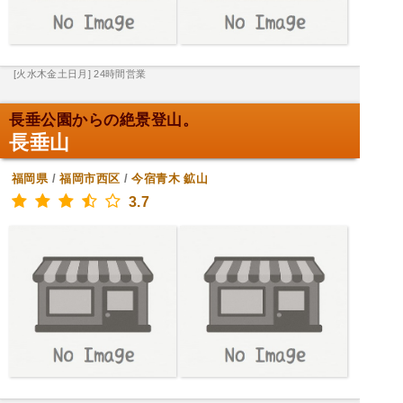
[火水木金土日月] 24時間営業
長垂公園からの絶景登山。
長垂山
福岡県
/
福岡市西区
/
今宿青木
鉱山
3.7