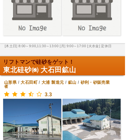
[木土日] 8:00～9:00,11:30～13:00
[月] 9:00～17:00
[火水金] 定休日
リフトマンで硅砂をゲット！
東北硅砂㈱ 大石田鉱山
山形県
/
大石田町
/
大浦
製造元
/
鉱山
/
砂利・砂販売業
者
3.3