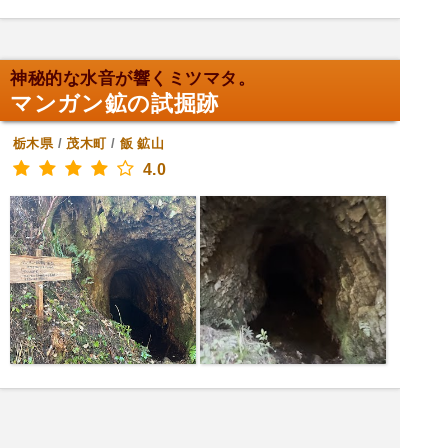
神秘的な水音が響くミツマタ。
マンガン鉱の試掘跡
栃木県
/
茂木町
/
飯
鉱山
4.0