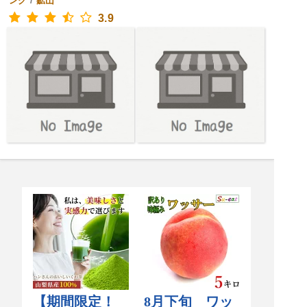
ング
/
鉱山
3.9