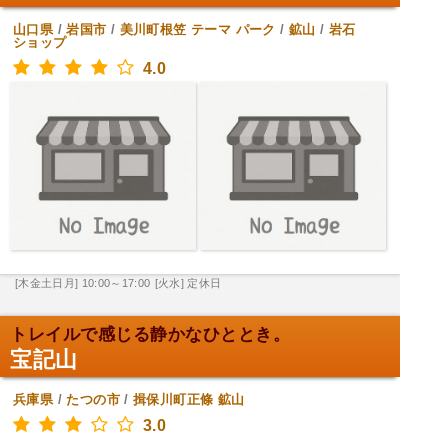
山口県
/
岩国市
/
美川町根笠
テーマ パーク
/
鉱山
/
岩石
ショップ
4.0
[木金土日月] 10:00～17:00
[火水] 定休日
トレイルで感じる静かなひととき。
宝記山
兵庫県
/
たつの市
/
揖保川町正條
鉱山
3.0