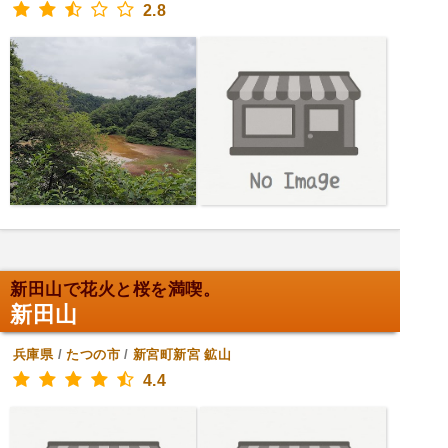
2.8
新田山で花火と桜を満喫。
新田山
兵庫県
/
たつの市
/
新宮町新宮
鉱山
4.4