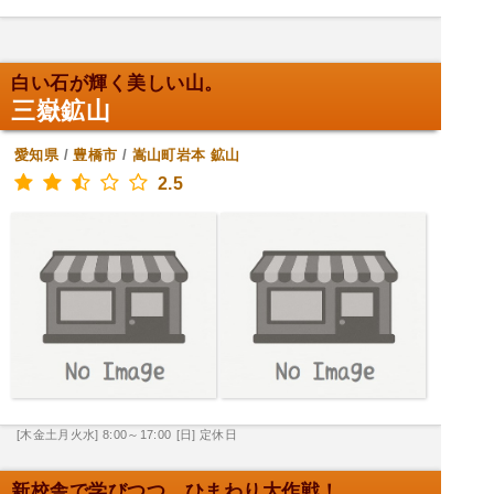
白い石が輝く美しい山。
三嶽鉱山
愛知県
/
豊橋市
/
嵩山町岩本
鉱山
2.5
[木金土月火水] 8:00～17:00
[日] 定休日
新校舎で学びつつ、ひまわり大作戦！