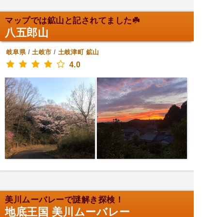
マップでは鉱山と記されてました☘️
八五郎山
岐阜県
/
土岐市
/
土岐津町
鉱山
4.0
美川ムーバレーで謎解き探検！
地底王国 美川ムーバレー