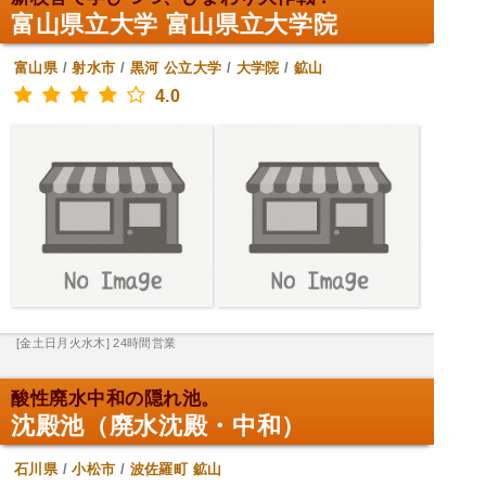
富山県立大学 富山県立大学院
富山県
/
射水市
/
黒河
公立大学
/
大学院
/
鉱山
4.0
[金土日月火水木] 24時間営業
酸性廃水中和の隠れ池。
沈殿池（廃水沈殿・中和）
石川県
/
小松市
/
波佐羅町
鉱山