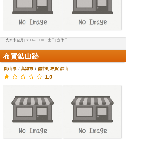
[火水木金月] 8:00～17:00
[土日] 定休日
布賀鉱山跡
岡山県
/
高梁市
/
備中町布賀
鉱山
1.0