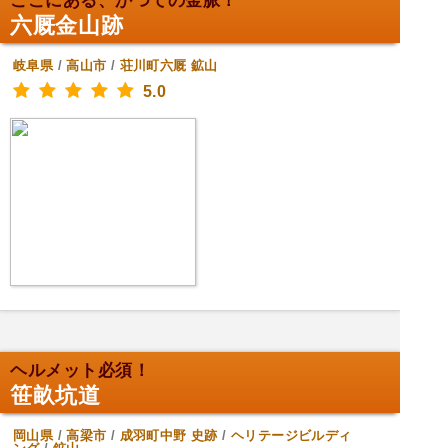
ここにある、かつての金脈！
六厩金山跡
岐阜県
/
高山市
/
荘川町六厩
鉱山
5.0
ヘルメット必須！
笹畝坑道
岡山県
/
高梁市
/
成羽町中野
史跡
/
ヘリテージビルディ