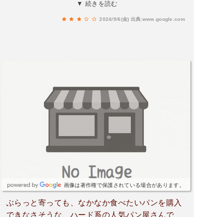
で、作られるため午後2時位が、一番商品がある
▼ 続きを読む
との事ですが、月曜日は商品は、少なめだそうで
2024/9/6(金)
出典:www.google.com
す🙋ハード系なので、ちょっと固めのパンですの
で、カツサンド、タルティンとも好みは、別れま
すね😅店内さんの対応は、親切で、とても良かっ
たですよ🙋
画像は著作権で保護されている場合があります。
ぶらっと寄っても、なかなか食べたいパンを購入
できなさそうな、ハード系の人気パン屋さんで