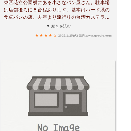
東区花立公園横にある小さなパン屋さん。駐車場
は店舗後ろに５台程あります。基本はハード系の
食卓パンの店。去年より流行りの台湾カステラも
販売されています。流通団地に出来たあの店より
▼ 続きを読む
数倍美味しいと思います。プレーン、チョコ、抹
2022/1/25(火)
出典:www.google.com
茶でどれか１種類を１日１０個限定。４５０円で
す。