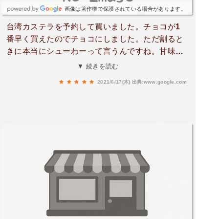
画像は著作権で保護されている場合があります。
台湾カステラを予約して買いました。チョコが1
番早く買えたのでチョコにしました。ただ割ると
きに本当にシューわーって言うんですね。甘味は
抑え目でふわふわでチョコの苦味も感じられて美
▼ 続きを読む
味。小さなお店ですが駐車場も奥にあります。
2021/6/17(木)
出典:www.google.com