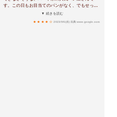
す。この日もお目当てのパンがなく、でもせっか
くなのでカヌレと食パンを購入。この日は大雨で
▼ 続きを読む
したが、それでもお客さんの出入りが多く、雨で
2023/9/6(水)
出典:www.google.com
も食べたいという美味しさなんですよね。私がそ
うですから( ´∀`)ﾊﾊﾊ。やはりインスタで焼き上が
り時間を確認するのがいいです。カヌレはとても
美味しかったです。