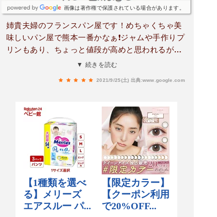
画像は著作権で保護されている場合があります。
姉貴夫婦のフランスパン屋です！めちゃくちゃ美
味しいパン屋で熊本一番かなぁ❗ジャムや手作りプ
リンもあり、ちょっと値段が高めと思われるが、
材料にこだわり食べると必ず美味しいと言う事間
▼ 続きを読む
違いなし！
2021/9/25(土)
出典:www.google.com