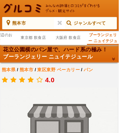
熊本市
ジャンルすべて
周辺のお
ブーランジェリ
東京都 飲食店
大阪府 飲食店
店
ー ニュイテジュ
ール
花立公園横のパン屋で、ハード系の極み！
ブーランジェリー ニュイテジュール
熊本県
/
熊本市
/
東区東野
ベーカリー
/
パン
.
4.0