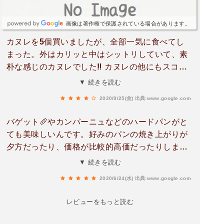
画像は著作権で保護されている場合があります。
カヌレを5個買いましたが、全部一気に食べてし
まった。外はカリッと中はシットリしていて、素
朴な感じのカヌレでした‼️ カヌレの他にもスコー
ン、パン等もあったので、今度買って見ようと思
▼ 続きを読む
う。 お店はこじんまりしていて、良く見ないと見
2020/9/25(金)
出典:www.google.com
落としてしまいそう。 駐車場は、お店の裏の方に
あります。
バゲット🥖やカンパーニュなどのハードパンがと
ても美味しいんです。好みのパンの焼き上がりが
夕方だったり、価格が比較的高価だったりします
が、それでもここのハード系のパンが一番好きで
▼ 続きを読む
す。カヌレも美味しい。
2020/6/24(水)
出典:www.google.com
レビューをもっと読む