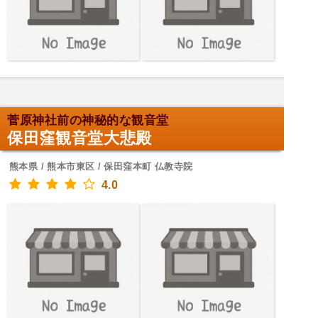
菅原神社前の神秘的な観音堂
保田窪観音堂大悲殿
熊本県 / 熊本市東区 / 保田窪本町 仏教寺院
4.0