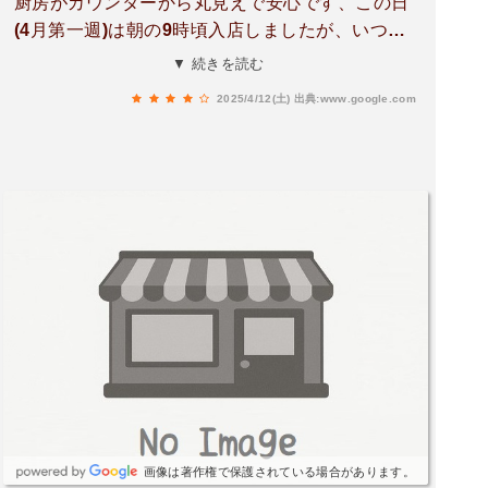
厨房がカウンターから丸見えで安心です、この日
(4月第一週)は朝の9時頃入店しましたが、いつも
清潔にされてるようで女性スタッフさんが二名で
▼ 続きを読む
一生懸命掃除をされてました。ワンオペじゃない
2025/4/12(土)
出典:www.google.com
ようで業種は違いますが、例のす○家さんとはか
なり差がありそうですね、それから今年の２月に
ろっ骨骨折して歩くのがやっとの時に、急にうど
んが食べたくなって来店したのですが、会計時に
店を出るまで女性スタッフさんのひとりがやさし
くエスコートしてくれました、感謝です。
画像は著作権で保護されている場合があります。