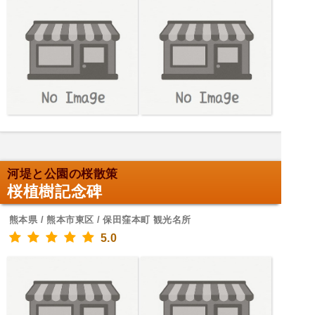
河堤と公園の桜散策
桜植樹記念碑
熊本県 / 熊本市東区 / 保田窪本町 観光名所
5.0