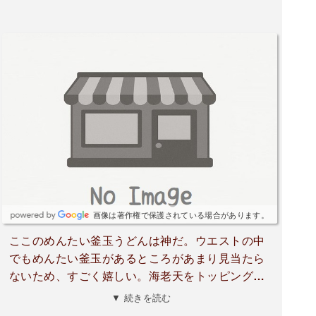
画像は著作権で保護されている場合があります。
ここのめんたい釜玉うどんは神だ。ウエストの中
でもめんたい釜玉があるところがあまり見当たら
ないため、すごく嬉しい。海老天をトッピング
し、おにぎりも注文する。だし醤油、天かす、ネ
▼ 続きを読む
ギを少し多めにかけると最後に明太子の入ったお