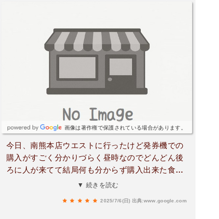
画像は著作権で保護されている場合があります。
今日、南熊本店ウエストに行ったけど発券機での
購入がすごく分かりづらく昼時なのでどんどん後
ろに人が来てて結局何も分からず購入出来た食べ
たくもないカツ丼を食べる羽目に！！先日保田窪
▼ 続きを読む
店では普通に注文出来て食べたい物を食べれまし
2025/7/6(日)
出典:www.google.com
た。店内の雰囲気も良く接客も良かったです。