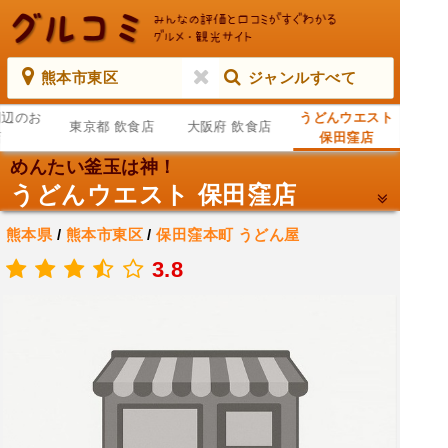
熊本市東区
ジャンルすべて
周辺のお
うどんウエスト
東京都 飲食店
大阪府 飲食店
店
保田窪店
めんたい釜玉は神！
うどんウエスト 保田窪店
熊本県
/
熊本市東区
/
保田窪本町
うどん屋
.
3.8