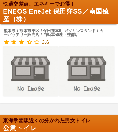
快適交差点、エネキーでお得！
ENEOS EneJet 保田窪SS／南国殖
産（株）
熊本県 / 熊本市東区 / 保田窪本町 ガソリンスタンド / カ
ーバッテリー販売店 / 自動車修理・整備店
3.6
東海学園駅近くの分かれた男女トイレ
公衆トイレ