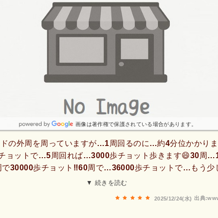
画像は著作権で保護されている場合があります。
ドの外周を周っていますが…1周回るのに…約4分位かかります
チョットで…5周回れば…3000歩チョット歩きます😄30周…1
周で30000歩チョット‼️60周で…36000歩チョットで…もう
…住宅街側の歩道を10周若しくは…20周回れば…40000歩行
▼ 続きを読む
場合です個人差によります😄歩きがいが…ありますね😉
出典:www
2025/12/24(水)