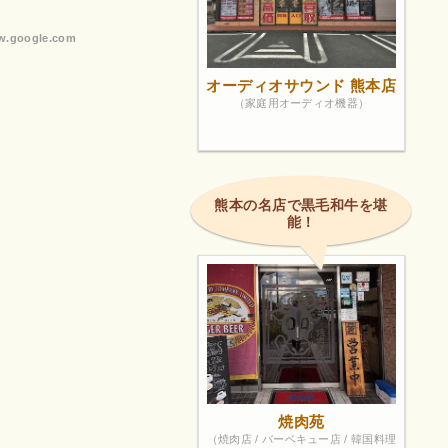
.google.com
オーディオサウンド 熊本店
（家庭用オーディオ機器）
熊本の名店で黒毛和牛を堪
能！
焼肉苑
（焼肉店 / バーベキュー店 / 韓国料理