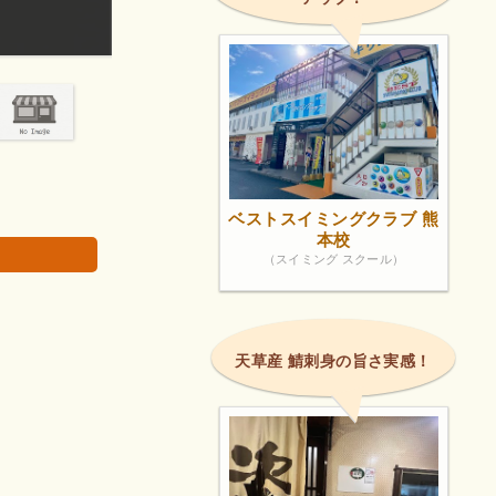
いい‼️😄 6時30分から始まるラジオ体操する参加者…
から15人位...
画像は著作権で
ベストスイミングクラブ 熊
本校
（スイミング スクール）
天草産 鯖刺身の旨さ実感！