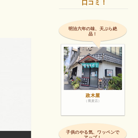
口コミ！
明治六年の味、天ぷら絶
品！
政木屋
（蕎麦店）
子供のやる気、ワッペンで
アップ！