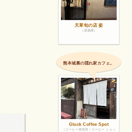
天草旬の店 姿
（居酒屋）
熊本城裏の隠れ家カフェ。
Gluck Coffee Spot
（コーヒー焙煎所 / コーヒー ショッ