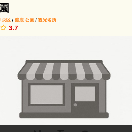
園
中央区
/
渡鹿
公園
/
観光名所
.
3.7