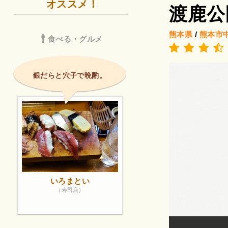
オススメ！
渡鹿公
熊本県
/
熊本市
食べる・グルメ
銀だらと穴子で晩酌。
いろまとい
（寿司店）