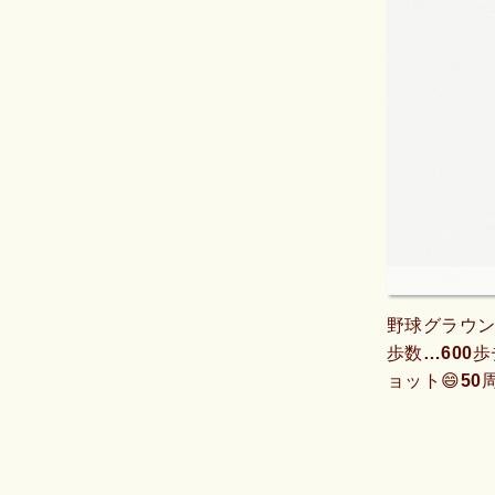
野球グラウン
歩数…600歩
ョット😄50
やしたいなら
時間…歩いた