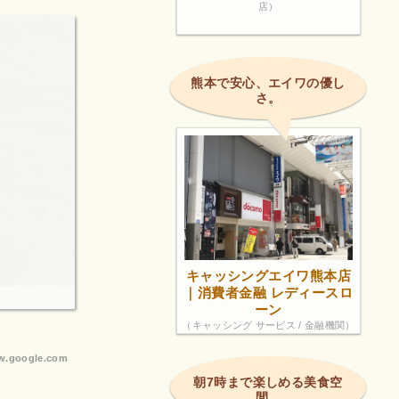
店）
熊本で安心、エイワの優し
さ。
キャッシングエイワ熊本店
｜消費者金融 レディースロ
ーン
（キャッシング サービス / 金融機関）
.google.com
朝7時まで楽しめる美食空
間。