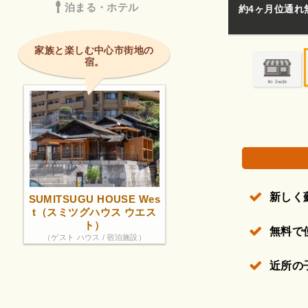
泊まる・ホテル
バックネット❗
広くてのんびり
権で保護されている場合があります。
家族と楽しむ中心市街地の
宿。
新しく
SUMITSUGU HOUSE Wes
t（スミツグハウス ウエス
ト）
無料で
（ゲスト ハウス / 宿泊施設）
近所の