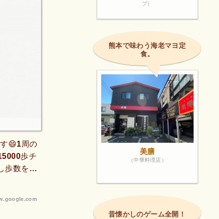
プ）
熊本で味わう海老マヨ定
食。
😄1周の
美膳
5000歩チ
（中華料理店）
少し歩数を増
きます😄6
.google.com
昔懐かしのゲーム全開！