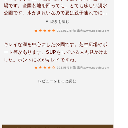
場です。全国各地を回っても、とても珍しい湧水
公園です。水がきれいなので夏は親子連れでにぎ
わっているほか、景色目当てに散歩する人、ラン
▼ 続きを読む
ニングをがんばる人、いろいろな人がいます。私
2023/12/5(火)
出典:www.google.com
は帰省した際に野鳥観察目当てで立ち寄りますが
サギ類やカワセミ、カモ等たくさんいて年中観察
キレイな湖を中心にした公園です。芝生広場やボ
が楽しいです。
ート等があります。SUPをしている人も見かけま
した。ホントに水がキレイですね。
2023/9/24(日)
出典:www.google.com
レビューをもっと読む