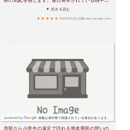
秋の気配を感じます。連日発令されている熱中症
アラートも今日は珍しく発令されてないので、久
▼ 続きを読む
しぶりにウォーキング。犬を連れて散歩中の方に
2024/2/3(土)
出典:www.google.com
も数多く出会し挨拶すると心もはずみ、水面を渡
る心地よい風に足どりも軽やかになります。珍し
い光景に出会しました。繁り過ぎた水草を刈って
いる働く船のようです。初めてお目にかかりまし
た。
画像は著作権で保護されている場合があります。
市民なら小学生の遠足で訪れる熊本県民の憩いの