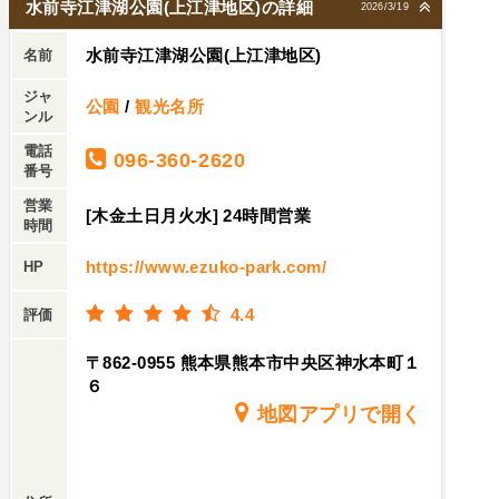
水前寺江津湖公園(上江津地区)の詳細
2026/3/19
水前寺江津湖公園(上江津地区)
名前
ジャ
公園
/
観光名所
ンル
電話
096-360-2620
番号
営業
[木金土日月火水] 24時間営業
時間
https://www.ezuko-park.com/
HP
4.4
評価
〒862-0955 熊本県熊本市中央区神水本町１
６
地図アプリで開く