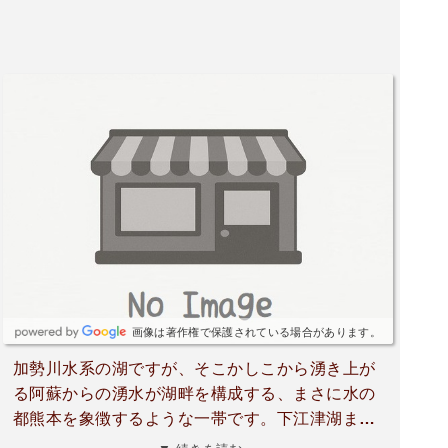
画像は著作権で保護されている場合があります。
加勢川水系の湖ですが、そこかしこから湧き上が
る阿蘇からの湧水が湖畔を構成する、まさに水の
都熊本を象徴するような一帯です。下江津湖まで
いくと動植物園や周辺宅地からの排水の流入で随