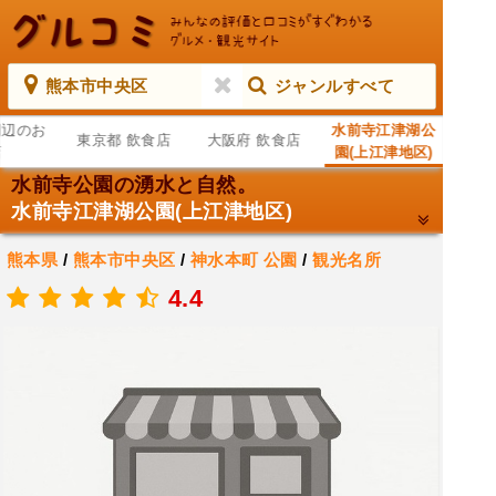
熊本市中央区
ジャンルすべて
周辺のお
水前寺江津湖公
東京都 飲食店
大阪府 飲食店
店
園(上江津地区)
水前寺公園の湧水と自然。
水前寺江津湖公園(上江津地区)
熊本県
/
熊本市中央区
/
神水本町
公園
/
観光名所
.
4.4