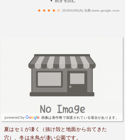
▼ 続きを読む
分と水質も悪化しますが、上流に行けば行くほど
2025/4/29(火)
出典:www.google.com
水質は良くなっていき、ぞうさんプールやじゃぶ
じゃぶ池のような浅瀬部分は夏場子供たちの良い
遊び場となっています。付近にはボートハウスも
あり足漕ぎボート等を楽しむカップルなど大人も
のんびりと過ごしています。カワセミ狙いのカメ
ラマンも多く、街中にありながら水質の良い水辺
である事を物語っています。個人的にはジョギン
グで訪れることが多いのですが、木陰が多いため
夏季にあっても比較的快適に運動ができます。駐
車場北側に2ヶ所、南側のボートハウス付近に1ヶ
所ありトータルだと150台程度は駐車できそうで
す。
画像は著作権で保護されている場合があります。
夏はセミが凄く（抜け殻と地面から出てきた
穴）、冬は水鳥が凄い公園です。