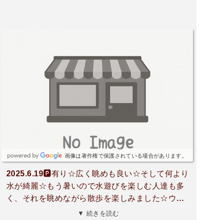
画像は著作権で保護されている場合があります。
2025.6.19🅿有り☆広く眺めも良い☆そして何より
水が綺麗☆もう暑いので水遊びを楽しむ人達も多
く、それを眺めながら散歩を楽しみました☆ウォ
ーキングに励む人や趣味を楽しむ人の姿も見かけ
▼ 続きを読む