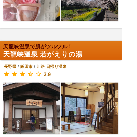
天龍峡温泉で肌がツルツル！
天龍峡温泉 若がえりの湯
長野県
/
飯田市
/
川路
日帰り温泉
3.9