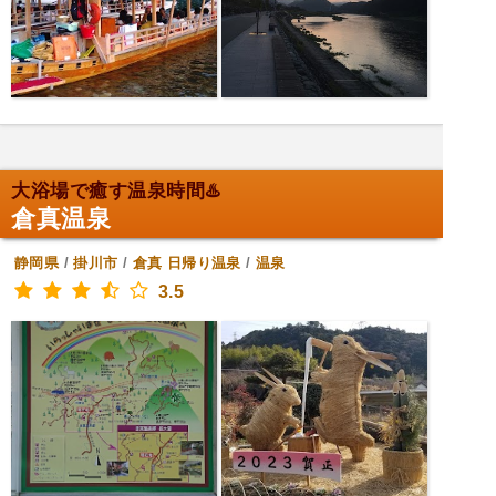
大浴場で癒す温泉時間♨️
倉真温泉
静岡県
/
掛川市
/
倉真
日帰り温泉
/
温泉
3.5