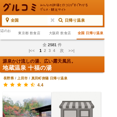
全国
日帰り温泉
周辺のお
東京都 飲食店
大阪府 飲食店
全国 日帰り温泉
店
全
2581
件
|<<
1
2
3
4
次
>>|
源泉かけ流しの湯、広い露天風呂。
地蔵温泉 十福の湯
長野県
/
上田市
/
真田町傍陽
日帰り温泉
4.4