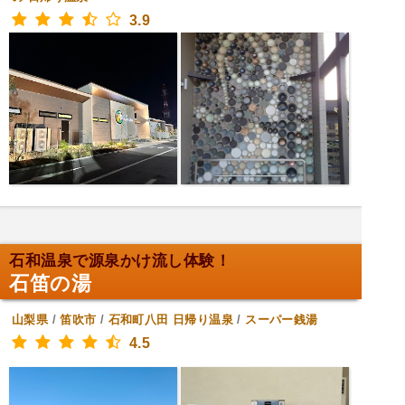
3.9
石和温泉で源泉かけ流し体験！
石笛の湯
山梨県
/
笛吹市
/
石和町八田
日帰り温泉
/
スーパー銭湯
4.5