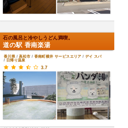
石の風呂と冷やしうどん満喫。
道の駅 香南楽湯
香川県
/
高松市
/
香南町横井
サービスエリア
/
デイ スパ
/
日帰り温泉
3.7