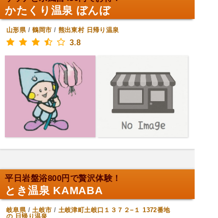
かたくり温泉 ぼんぼ
山形県
/
鶴岡市
/
熊出東村
日帰り温泉
3.8
平日岩盤浴800円で贅沢体験！
とき温泉 KAMABA
岐阜県
/
土岐市
/
土岐津町土岐口１３７２−１ 1372番地
の
日帰り温泉