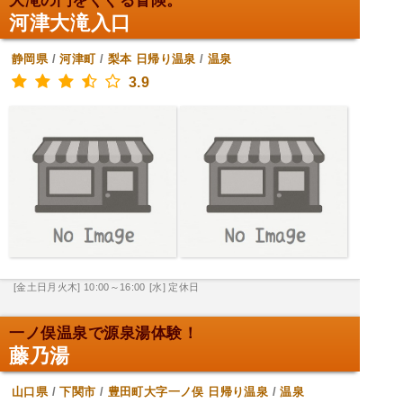
大滝の門をくぐる冒険。
河津大滝入口
静岡県
/
河津町
/
梨本
日帰り温泉
/
温泉
3.9
[金土日月火木] 10:00～16:00
[水] 定休日
一ノ俣温泉で源泉湯体験！
藤乃湯
山口県
/
下関市
/
豊田町大字一ノ俣
日帰り温泉
/
温泉