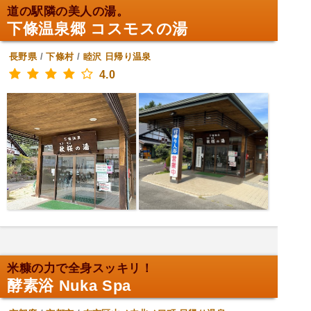
道の駅隣の美人の湯。
下條温泉郷 コスモスの湯
長野県
/
下條村
/
睦沢
日帰り温泉
4.0
米糠の力で全身スッキリ！
酵素浴 Nuka Spa