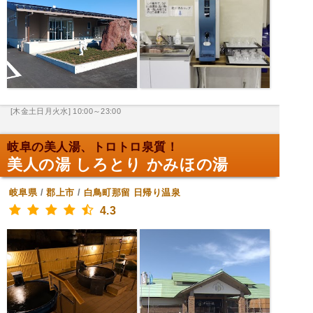
[木金土日月火水] 10:00～23:00
岐阜の美人湯、トロトロ泉質！
美人の湯 しろとり かみほの湯
岐阜県
/
郡上市
/
白鳥町那留
日帰り温泉
4.3