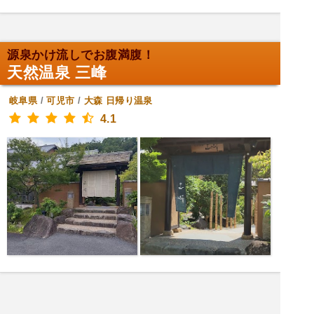
源泉かけ流しでお腹満腹！
天然温泉 三峰
岐阜県
/
可児市
/
大森
日帰り温泉
4.1