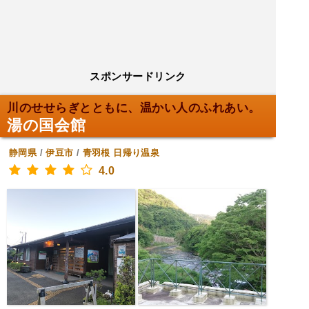
スポンサードリンク
川のせせらぎとともに、温かい人のふれあい。
湯の国会館
静岡県
/
伊豆市
/
青羽根
日帰り温泉
4.0