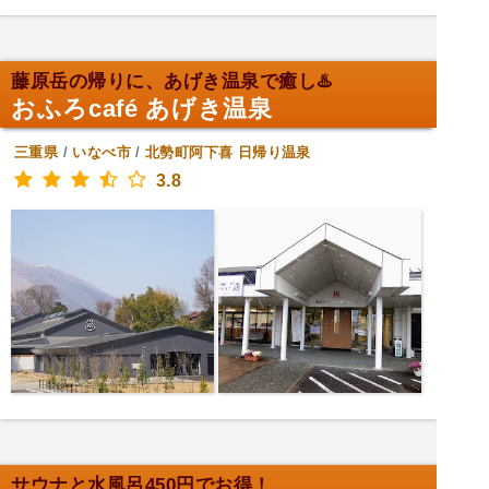
藤原岳の帰りに、あげき温泉で癒し♨️
おふろcafé あげき温泉
三重県
/
いなべ市
/
北勢町阿下喜
日帰り温泉
3.8
サウナと水風呂450円でお得！