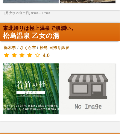
[月火水木金土日] 9:00～17:00
東北帰りは極上温泉で肌潤い。
松島温泉 乙女の湯
栃木県
/
さくら市
/
松島
日帰り温泉
4.0