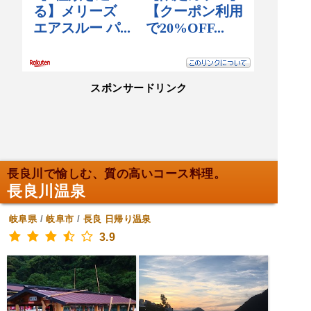
スポンサードリンク
長良川で愉しむ、質の高いコース料理。
長良川温泉
岐阜県
/
岐阜市
/
長良
日帰り温泉
3.9