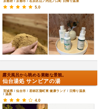
京都府
/
京都市
/
右京区山ノ内北ノ口町
日帰り温泉
5.0
露天風呂から眺める素敵な景観。
仙台湯処 サンピアの湯
宮城県
/
仙台市
/
若林区蒲町東
健康ランド
/
日帰り温泉
/
温泉
4.0