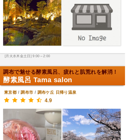
[月火水木金土日] 9:00～2:00
調布で魅せる酵素風呂、疲れと肌荒れを解消！
酵素風呂 Tama salon
東京都
/
調布市
/
調布ケ丘
日帰り温泉
4.9