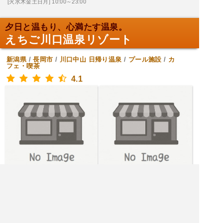
[火水木金土日月] 10:00～23:00
夕日と温もり、心満たす温泉。
えちご川口温泉リゾート
新潟県
/
長岡市
/
川口中山
日帰り温泉
/
プール施設
/
カ
フェ・喫茶
4.1
[土日月水木金] 10:00～21:00
[火] 定休日
|<<
1
2
3
4
次
>>|