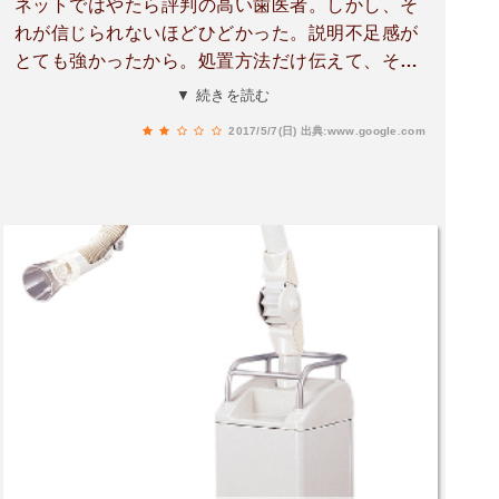
ネットではやたら評判の高い歯医者。しかし、そ
れが信じられないほどひどかった。説明不足感が
とても強かったから。処置方法だけ伝えて、その
処置がなぜ必要なのか、どのくらい痛みを伴う
▼ 続きを読む
か、その処置のメリットデメリットを伝えて欲し
2017/5/7(日)
出典:www.google.com
かった。先生は見た目が優しそうなので好印象を
持つ方が多いのではないのでしょうか。痛みに対
して注意を払ってた姿勢は評価しますが、やはり
不信感が強いです。後、トイレ前の手洗い場の石
鹸が常に切れてるのがちょっと…