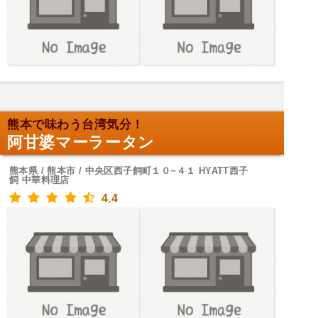
熊本で味わう台湾気分！
阿甘婆マーラータン
熊本県 / 熊本市 / 中央区西子飼町１０−４１ HYATT西子
飼 中華料理店
4.4