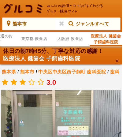
熊本市
ジャンルすべて
周辺のお
医療法人 健歯会
東京都 飲食店
大阪府 飲食店
店
子飼歯科医院
休日の朝7時45分、丁寧な対応の感謝！
医療法人 健歯会 子飼歯科医院
熊本県
/
熊本市
/
中央区中央区西子飼町
歯科医院
/
歯科
/
医療機関
3.0
.