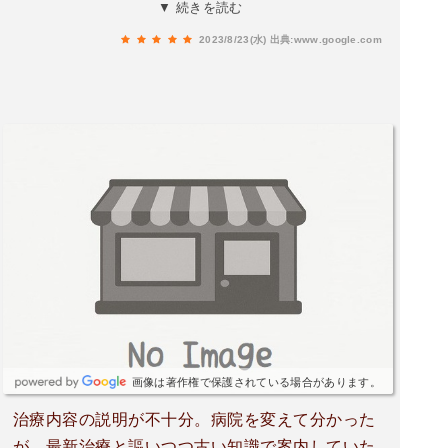
的確な治療をして頂きました。ラフな感じで話し
▼ 続きを読む
て頂き、とても過ごしやすかったです。また、痛
2023/8/23(水)
出典:www.google.com
みを伴う治療だった為、表面麻酔と局所麻酔を行
いましたが「痛むときはすぐに教えてね。」と患
者の気持ちに寄り添った治療でした。歯医者で迷
ってらっしゃる方、ここの歯科に行って損はない
と思います。
画像は著作権で保護されている場合があります。
治療内容の説明が不十分。病院を変えて分かった
が、最新治療と謳いつつ古い知識で案内していた