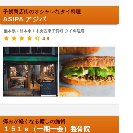
子飼商店街のオシャレなタイ料理
ASIPA アジパ
熊本県 / 熊本市 / 中央区東子飼町 タイ料理店
4.8
痛みが軽くなる癒しの施術
１５１ｅ（一期一会）整骨院