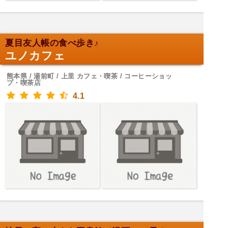
夏目友人帳の食べ歩き♪
ユノカフェ
熊本県 / 湯前町 / 上里 カフェ・喫茶 / コーヒーショッ
プ・喫茶店
4.1