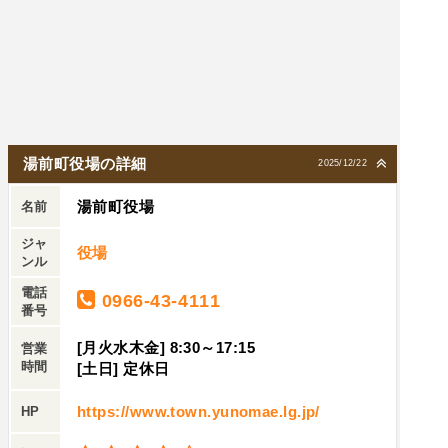
湯前町役場の詳細
2025/12/22
湯前町役場
名前
ジャ
役場
ンル
電話
0966-43-4111
番号
[月火水木金] 8:30～17:15
営業
時間
[土日] 定休日
https://www.town.yunomae.lg.jp/
HP