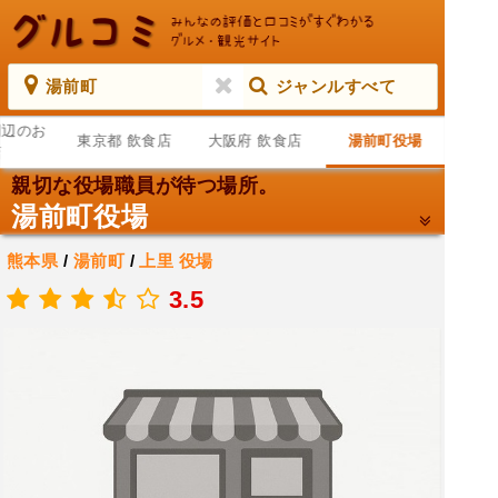
湯前町
ジャンルすべて
周辺のお
東京都 飲食店
大阪府 飲食店
湯前町役場
店
親切な役場職員が待つ場所。
湯前町役場
熊本県
/
湯前町
/
上里
役場
.
3.5