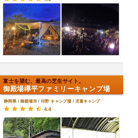
富士を望む、最高の芝生サイト。
御殿場欅平ファミリーキャンプ場
静岡県
/
御殿場市
/
印野
キャンプ場
/
児童キャンプ
4.4