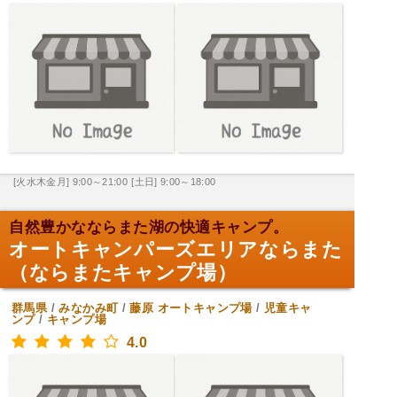
[火水木金月] 9:00～21:00
[土日] 9:00～18:00
自然豊かなならまた湖の快適キャンプ。
オートキャンパーズエリアならまた
（ならまたキャンプ場）
群馬県
/
みなかみ町
/
藤原
オートキャンプ場
/
児童キャ
ンプ
/
キャンプ場
4.0