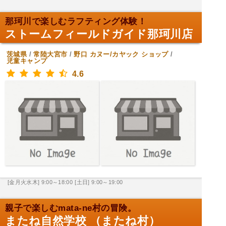
那珂川で楽しむラフティング体験！
ストームフィールドガイド那珂川店
茨城県
/
常陸大宮市
/
野口
カヌー/カヤック ショップ
/
児童キャンプ
4.6
[金月火水木] 9:00～18:00
[土日] 9:00～19:00
親子で楽しむmata-ne村の冒険。
またね自然学校 （またね村）