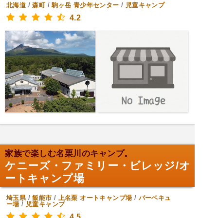
北海道
/
森町
/
駒ヶ岳
青少年センター
/
児童キャンプ
4.2
家族で楽しむ名栗川のキャンプ。
ケニーズ・ファミリー・ビレッジ/オ
ートキャンプ場
埼玉県
/
飯能市
/
上名栗
オートキャンプ場
/
バーベキュ
ー場
/
児童キャンプ
4.5