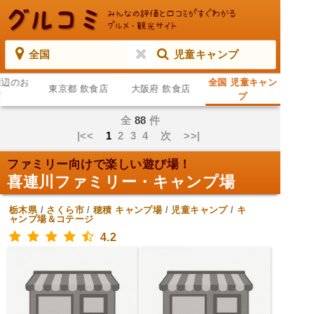
全国
児童キャンプ
周辺のお
全国 児童キャン
東京都 飲食店
大阪府 飲食店
店
プ
全
88
件
|<<
1
2
3
4
次
>>|
ファミリー向けで楽しい遊び場！
喜連川ファミリー・キャンプ場
栃木県
/
さくら市
/
穂積
キャンプ場
/
児童キャンプ
/
キ
ャンプ場＆コテージ
4.2