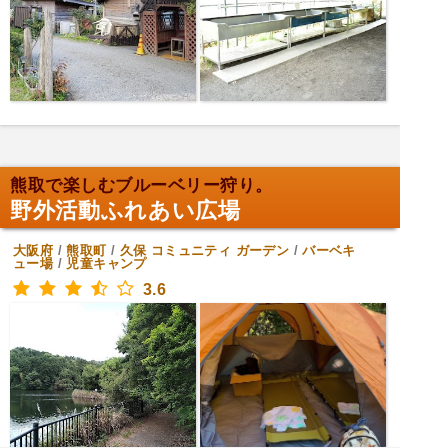
熊取で楽しむブルーベリー狩り。
野外活動ふれあい広場
大阪府
/
熊取町
/
久保
コミュニティ ガーデン
/
バーベキ
ュー場
/
児童キャンプ
3.6