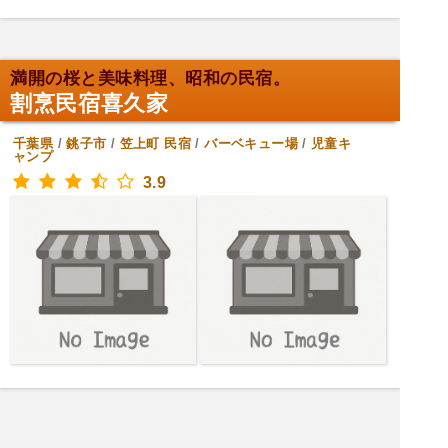
満開の桜と美味料理、昭和の民宿。
割烹民宿喜久家
千葉県
/
銚子市
/
笠上町
民宿
/
バーベキュー場
/
児童キ
ャンプ
3.9