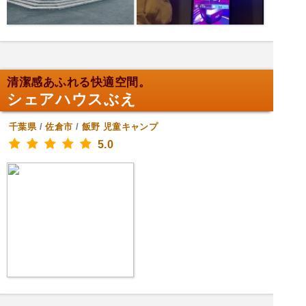
清潔感あふれる快適空間。
シェアハウスぶえ
千葉県
/
佐倉市
/
飯野
児童キャンプ
5.0