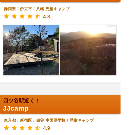
静岡県
/
伊豆市
/
八幡
児童キャンプ
4.8
四ツ谷駅近く！
JJcamp
東京都
/
新宿区
/
四谷
中国語学校
/
児童キャンプ
4.9