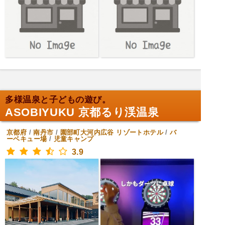
多様温泉と子どもの遊び。
ASOBIYUKU 京都るり渓温泉
京都府
/
南丹市
/
園部町大河内広谷
リゾートホテル
/
バ
ーベキュー場
/
児童キャンプ
3.9