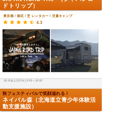
ドトリップ）
東京都
/
港区
/
芝
レンタカー
/
児童キャンプ
4.3
[水木金土日月火] 9:00～18:00
秋フェスティバルで笑顔溢れる！
ネイパル森（北海道立青少年体験活
動支援施設）