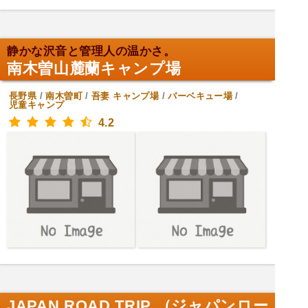
静かな沢音と管理人の温かさ。
南木曽山麓蘭キャンプ場
長野県
/
南木曽町
/
吾妻
キャンプ場
/
バーベキュー場
/
児童キャンプ
4.2
JAPAN ROAD TRIP （ジャパンロー