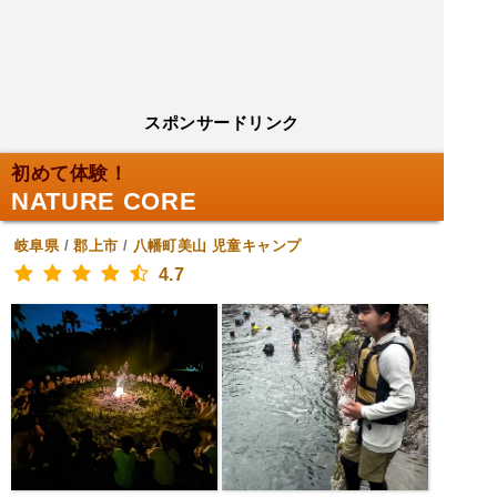
スポンサードリンク
初めて体験！
NATURE CORE
岐阜県
/
郡上市
/
八幡町美山
児童キャンプ
4.7