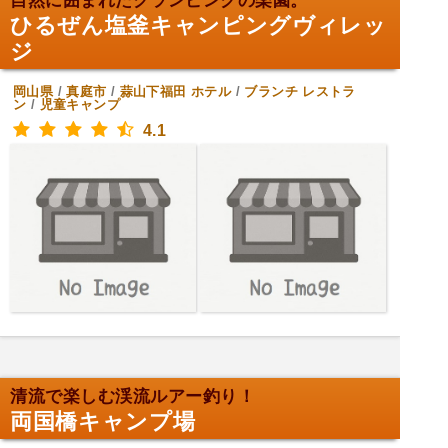
自然に囲まれたグランピングの楽園。
ひるぜん塩釜キャンピングヴィレッ
ジ
岡山県
/
真庭市
/
蒜山下福田
ホテル
/
ブランチ レストラ
ン
/
児童キャンプ
4.1
清流で楽しむ渓流ルアー釣り！
両国橋キャンプ場