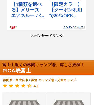
スポンサードリンク
富士山近くの林間キャンプ場、涼しさ抜群！
PICA表富士
静岡県
/
富士宮市
/
粟倉
キャンプ場
/
児童キャンプ
4.1