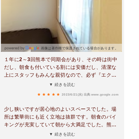
画像は著作権で保護されている場合があります。
１年に2～3回熊本で同期会があり、その時は街中
だし、朝食も付いている割には安価だし、清潔な
上にスタッフもみんな親切なので、必ず『エクス
トールイン熊本銀座通り』に宿泊しています。今
▼ 続きを読む
回もお世話になりました。もちろん次回もヨロシ
2023/6/21(水)
出典:www.google.com
クお願いします。
少し狭いですが居心地のよいスペースでした。場
所は繁華街にも近く立地は抜群です。朝食のバイ
キングが充実していて朝から大満足でした。熊本
に行った際にはまた此処に停まりたいと思いまし
▼ 続きを読む