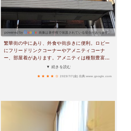
本城は徒歩10分程で、移動も🚃.🚌共に乗場が近く
便利場所でした。※アメニティも利用させて頂、
荷物も少なく、朝食（無料）長期滞在では少し変
化が有ればとも思いましたが、美味しく頂きまし
た（パンは焼きたてですとお声掛け、カレーライ
画像は著作権で保護されている場合があります。
スも有ります）コーヒーはお部屋にテイクアウト
繁華街の中にあり、外食や街歩きに便利。ロビー
出来ました。暖かいお茶を頂きたい時はポットお
にフリードリンクコーナーやアメニティコーナ
借り出来ます。※お部屋は変わらない、ビジネス
ー、部屋着があります。アメニティは種類豊富で
ホテルだと思いますが、リーズナブルだと…お掃
すが、１人４点まで？制限があり、各フロアにポ
▼ 続きを読む
除も行き届き、9階でしたが湯量も多く安心して
ットや取替用枕があります。部屋にはシャンプー
利用出来ます。空調がしっかりしている事も良か
2023/7/7(金)
出典:www.google.com
とリンス、ドライヤーはありますが、飲み物はあ
ったです。※台風とぶつかる日程と成りました
りませんので、必要なものはロビーから持ってい
が、延泊のご相談にも対応していただき、（空港
きましょう。朝食はダゴ汁や菜飯、カレー、筑前
で9時間待機）無事🛫着空港で来ました。お掃除.
煮、焼きそば、目玉焼きなどのお惣菜、サラダ、
食事処.フロントの皆様、お世話に成りました。又
美味しいパン３種類、フリードリンクがありま
の機会が有りました折りにはお世話に成りたく思
す。ロビーで食べることにはなりますが、無料で
います。※追加（嬉しいお葉書を頂戴致しまし
この内容は素晴らしいと思います。
た）m(_ _)m💓