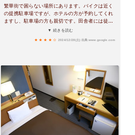
繁華街で困らない場所にあります。バイクは近く
の提携駐車場ですが、ホテルの方が予約してくれ
ますし、駐車場の方も親切です。田舎者には徒歩
数分でもしんどいですが、街の方には平気であろ
▼ 続きを読む
う距離でした。朝食は微妙ですが、少食なので自
2024/12/28(土)
出典:www.google.com
分は大丈夫でした。また利用します。