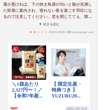
運が悪ければ、下の焼き鳥屋の匂いと脂が充満し
た部屋に案内され、寝れない夜を過ごす羽目にな
るので注意してください。窓を閉じてても、隙間
から漏れ出てくるのでどうしようもなく、フロン
▼ 続きを読む
トにクレーム入れても「我慢してください。」で
2025/1/28(火)
出典:www.google.com
終わり、どうしようもないです。博打をしたくな
ければ、違うホテルを予約することをお勧めしま
す。