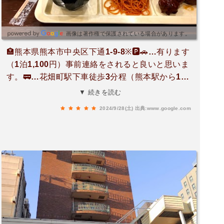
画像は著作権で保護されている場合があります。
🏣熊本県熊本市中央区下通1-9-8※🅿️🚗…有ります
（1泊1,100円）事前連絡をされると良いと思いま
す。🚃…花畑町駅下車徒歩3分程（熊本駅から15
分程）🚌…桜町バスターミナルより7分程。空港
▼ 続きを読む
からのリムジンバスも停車（Suica.クレジット.他
2024/9/28(土)
出典:www.google.com
利用可、千円）（雨の日でも濡れずに行けます）
💴🚙…空港から5,500～6,000円程。※チェックイ
ン15時、チェックアウト10時。※香川県に有る川
六（創業145年）のチェーン店…エクストールイ
ンです。高松は利用させていただいておりました
が、熊本は初めてでした。香川の利用経験から安
心しての宿泊、時間前に伺いましたが、笑顔で迎
えて頂き荷物を預け、地元の情報（地理等）を教
えて頂きました。繁華街に近く（飲食店にも）熊