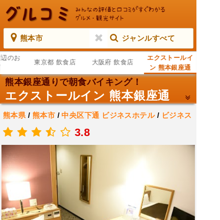
熊本市
ジャンルすべて
周辺のお
エクストールイ
東京都 飲食店
大阪府 飲食店
店
ン 熊本銀座通
熊本銀座通りで朝食バイキング！
エクストールイン 熊本銀座通
熊本県
/
熊本市
/
中央区下通
ビジネスホテル
/
ビジネス
ホテル
/
宿泊施設
3.8
.