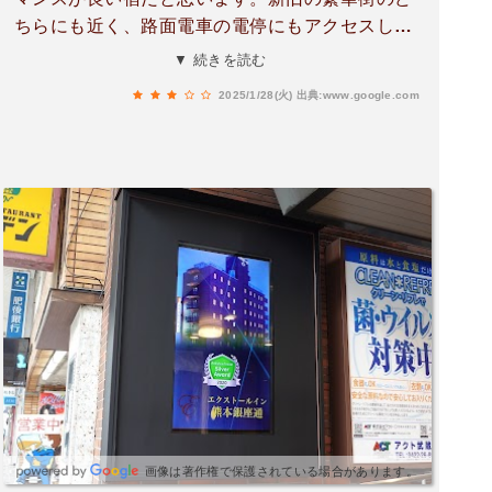
ちらにも近く、路面電車の電停にもアクセスしや
すいので便利も良いです。施設は多少古い感じも
▼ 続きを読む
ありますが、汚れている感じではありません。
2025/1/28(火)
出典:www.google.com
画像は著作権で保護されている場合があります。