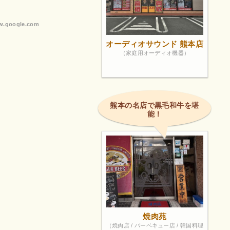
ay対応して
.google.com
オーディオサウンド 熊本店
（家庭用オーディオ機器）
熊本の名店で黒毛和牛を堪
能！
焼肉苑
（焼肉店 / バーベキュー店 / 韓国料理