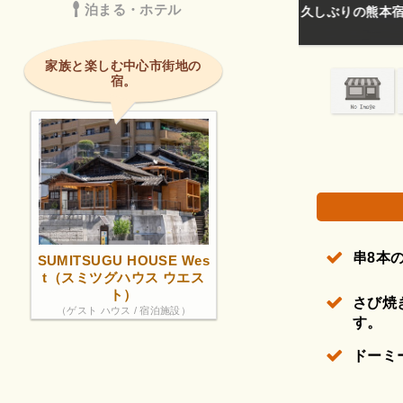
泊まる・ホテル
焼き鳥は個人的
権で保護されている場合があります。
家族と楽しむ中心市街地の
宿。
串8本
SUMITSUGU HOUSE Wes
t（スミツグハウス ウエス
ト）
さび焼
（ゲスト ハウス / 宿泊施設）
す。
ドーミ