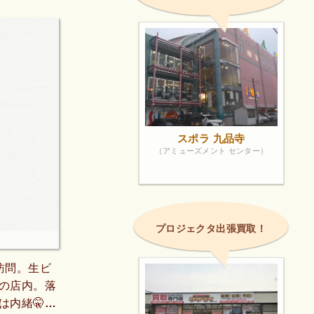
スポラ 九品寺
（アミューズメント センター）
プロジェクタ出張買取！
訪問。生ビ
の店内。落
内緒🤫生