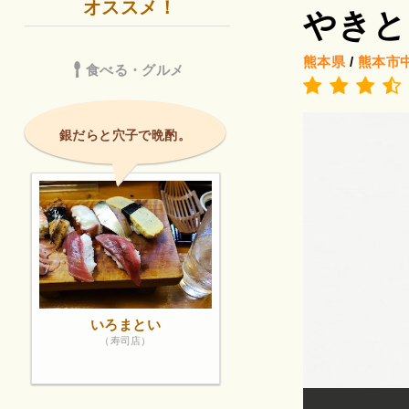
オススメ！
やきと
熊本県
/
熊本市
食べる・グルメ
銀だらと穴子で晩酌。
いろまとい
（寿司店）