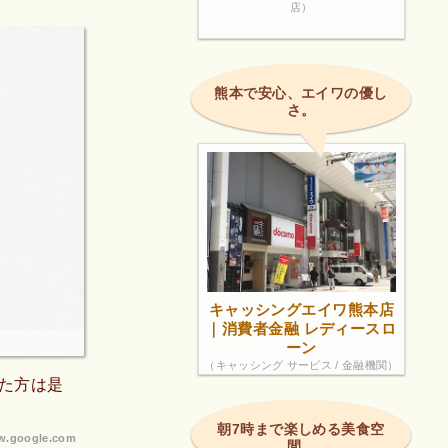
店）
熊本で安心、エイワの優し
さ。
キャッシングエイワ熊本店
｜消費者金融 レディースロ
ーン
（キャッシング サービス / 金融機関）
た方は是
朝7時まで楽しめる美食空
.google.com
間。