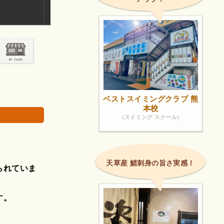
旦那様が予約してくれて 私の誕生日前祝いとして 
いて数分 知る人ぞ知るって...
画像は著作権で
ベストスイミングクラブ 熊
本校
（スイミング スクール）
。
天草産 鯖刺身の旨さ実感！
られていま
す。