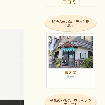
口コミ！
明治六年の味、天ぷら絶
品！
政木屋
（蕎麦店）
子供のやる気、ワッペンで
アップ！