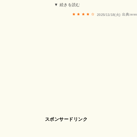
しろソーダ2杯＋串8本＋ホルモンみそ煮込み＝5530円PayP
▼ 続きを読む
近くに泊まる際には訪問したい良店でした。
出典:www
2025/11/18(火)
スポンサードリンク