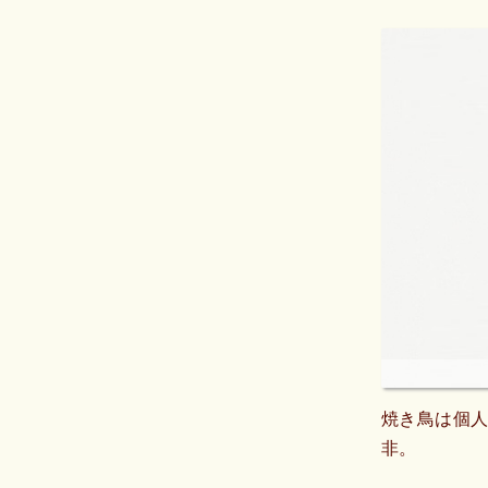
焼き鳥は個
非。