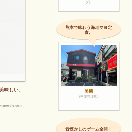
プ）
熊本で味わう海老マヨ定
食。
美味しい。
美膳
（中華料理店）
.google.com
昔懐かしのゲーム全開！