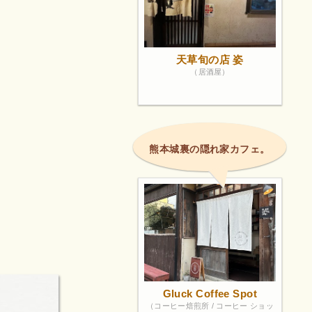
天草旬の店 姿
（居酒屋）
熊本城裏の隠れ家カフェ。
Gluck Coffee Spot
（コーヒー焙煎所 / コーヒー ショッ