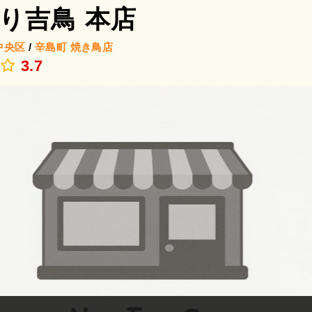
り吉鳥 本店
中央区
/
辛島町
焼き鳥店
.
3.7