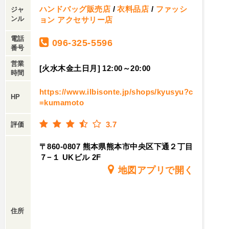
ハンドバッグ販売店
/
衣料品店
/
ファッシ
ジャ
ンル
ョン アクセサリー店
電話
096-325-5596
番号
営業
[火水木金土日月] 12:00～20:00
時間
https://www.ilbisonte.jp/shops/kyusyu?c
HP
=kumamoto
3.7
評価
〒860-0807 熊本県熊本市中央区下通２丁目
７−１ UKビル 2F
地図アプリで開く
住所