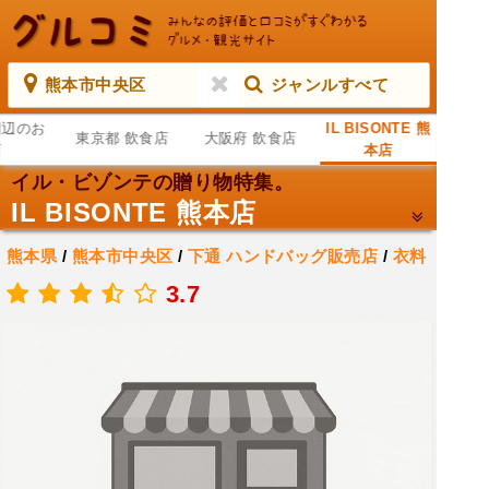
熊本市中央区
ジャンルすべて
周辺のお
IL BISONTE 熊
東京都 飲食店
大阪府 飲食店
店
本店
イル・ビゾンテの贈り物特集。
IL BISONTE 熊本店
熊本県
/
熊本市中央区
/
下通
ハンドバッグ販売店
/
衣料
品店
/
ファッション アクセサリー店
3.7
.