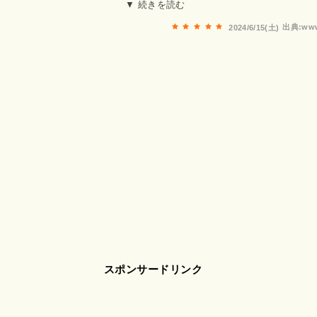
良かったです。お宿全体が清潔感があって、一体どうやって掃
▼ 続きを読む
うくらいピカピカでどこを見てもホコリひとつありませんで
出典:www
2024/6/15(土)
は薄いので引き戸で出入りする音や廊下を歩く音は普通のお宿
私が泊まった時はほとんどマナーの良い方ばかりで静かに過ご
2Fなので、足腰にトラブルがある方は避けた方が良さそう
宿の目の前に24時間500円のコインパーキングがあって便利
現在）価格に対し、本当にすべて最高です！次に泊まるのが楽
す！
スポンサードリンク