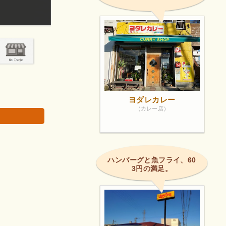
とてもきれいに清掃されていて居心地も良かったで
画像は著作権で
ヨダレカレー
（カレー店）
ハンバーグと魚フライ、60
3円の満足。