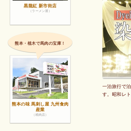
黒龍紅 新市街店
（ラーメン屋）
熊本・植木で馬肉の宝庫！
一泊旅行で
す。昭和レ
熊本の味 馬刺し屋 九州食肉
産業
（精肉店）