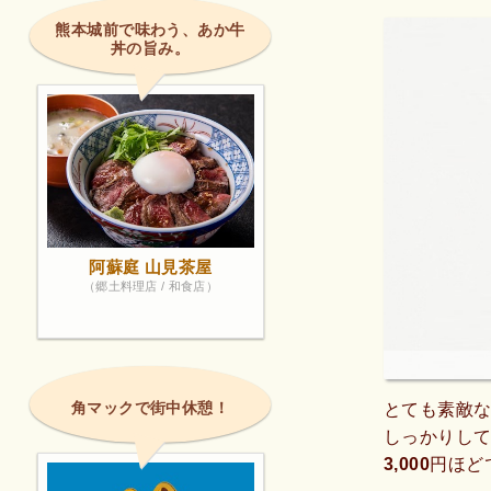
熊本城前で味わう、あか牛
丼の旨み。
阿蘇庭 山見茶屋
（郷土料理店 / 和食店）
角マックで街中休憩！
とても素敵
しっかりして
3,000円