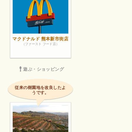
も居心地が
だろうってい
お部屋の壁
ちますが、
シャワー室は
緩やか）。お
マクドナルド 熊本新市街店
23年11月
（ファースト フード店）
て思ってま
遊ぶ・ショッピング
従来の樹園地を改良したよ
うです。