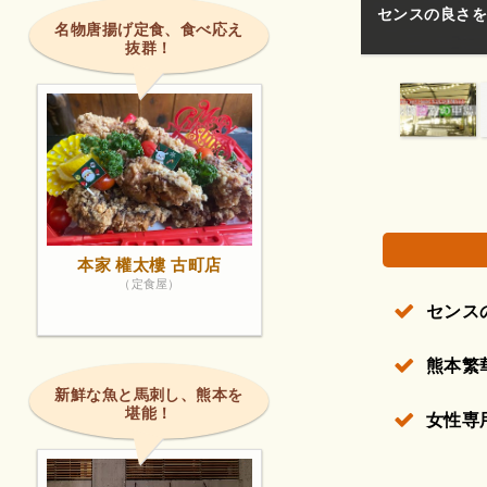
ですが、エアコンはちゃんとありますふすまなの
センスの良さを
名物唐揚げ定食、食べ応え
抜群！
権で保護されている場合があります。
本家 權太樓 古町店
（定食屋）
センス
熊本繁
新鮮な魚と馬刺し、熊本を
堪能！
女性専