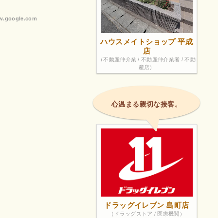
除してるん
した。1Fの
.google.com
よりは目立
せました。
ハウスメイトショップ 平成
です（階段は
店
（不動産仲介業 / 不動産仲介業者 / 不動
です。（20
産店）
しみだなーっ
心温まる親切な接客。
ドラッグイレブン 島町店
（ドラッグストア / 医療機関）