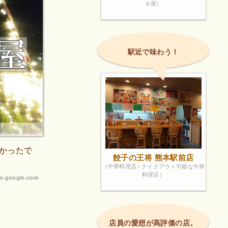
キ屋）
駅近で味わう！
かったで
餃子の王将 熊本駅前店
（中華料理店 / テイクアウト可能な中華
料理店）
.google.com
店員の愛想が高評価の店。