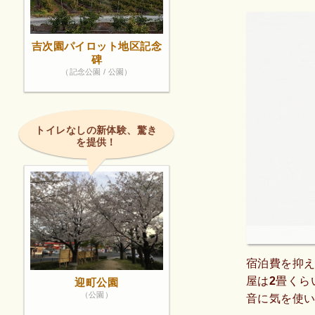
吉次園パイロット地区記念
碑
（記念公園 / 公園）
トイレなしの新体験、驚き
を提供！
宿泊費を抑
屋は2畳くら
迎町公園
（公園）
音に気を使