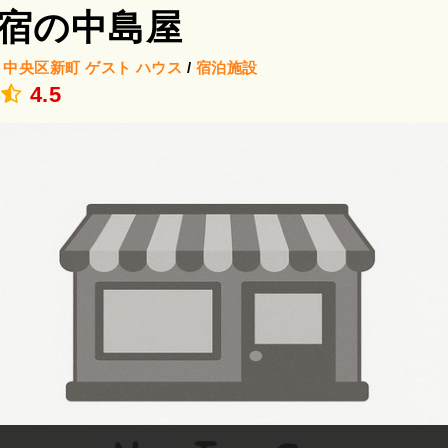
宿の中島屋
/
中央区新町
ゲスト ハウス
/
宿泊施設
.
4.5