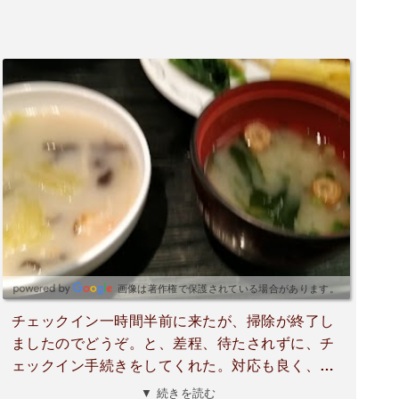
画像は著作権で保護されている場合があります。
チェックイン一時間半前に来たが、掃除が終了し
ましたのでどうぞ。と、差程、待たされずに、チ
ェックイン手続きをしてくれた。対応も良く、ス
マホのWi-Fi接続の仕方が解らず、相談したら、丁
▼ 続きを読む