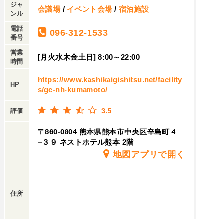
ジャ
会議場
/
イベント会場
/
宿泊施設
ンル
電話
096-312-1533
番号
営業
[月火水木金土日] 8:00～22:00
時間
https://www.kashikaigishitsu.net/facility
HP
s/gc-nh-kumamoto/
3.5
評価
〒860-0804 熊本県熊本市中央区辛島町４
−３９ ネストホテル熊本 2階
地図アプリで開く
住所