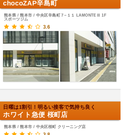
chocoZAP辛島町
熊本県 / 熊本市 / 中央区辛島町７−１１ LAMONTEⅢ 1F
スポーツジム
3.6
日曜は1割引！明るい接客で気持ち良く
ホワイト急便 桜町店
熊本県 / 熊本市 / 中央区桜町 クリーニング店
3.8