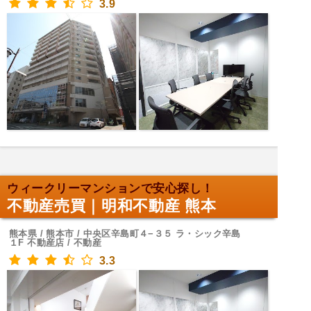
3.9
ウィークリーマンションで安心探し！
不動産売買｜明和不動産 熊本
熊本県 / 熊本市 / 中央区辛島町４−３５ ラ・シック辛島
１F 不動産店 / 不動産
3.3