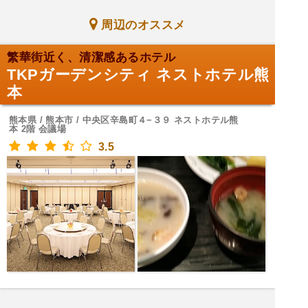
周辺のオススメ
繁華街近く、清潔感あるホテル
TKPガーデンシティ ネストホテル熊
本
熊本県 / 熊本市 / 中央区辛島町４−３９ ネストホテル熊
本 2階 会議場
3.5