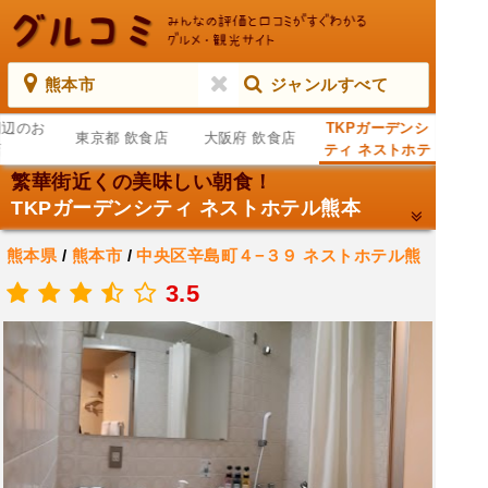
熊本市
ジャンルすべて
周辺のお
TKPガーデンシ
東京都 飲食店
大阪府 飲食店
店
ティ ネストホテ
ル熊本
繁華街近くの美味しい朝食！
TKPガーデンシティ ネストホテル熊本
熊本県
/
熊本市
/
中央区辛島町４−３９ ネストホテル熊
本 2階
会議場
/
イベント会場
/
宿泊施設
3.5
.