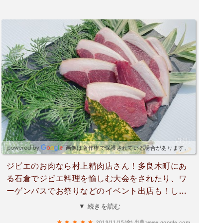
画像は著作権で保護されている場合があります。
ジビエのお肉なら村上精肉店さん！多良木町にあ
る石倉でジビエ料理を愉しむ大会をされたり、ワ
ーゲンバスでお祭りなどのイベント出店も！しか
も、村上精肉店さんの敷地内には100人規模でBB
▼ 続きを読む
Qを愉しむことができるスペースもあり、只者で
2019/11/15(金)
出典:www.google.com