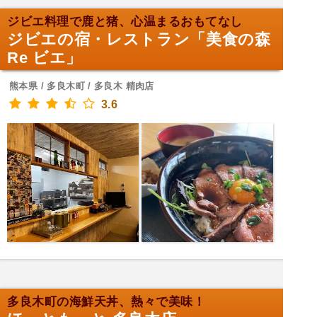
ジビエ料理で鹿と猪、心温まるおもてなし
ジビエの宿・レストラン「美食の森
Re ビエ」
熊本県 / 多良木町 / 多良木 精肉店
3.6
多良木町の海鮮天丼、熱々で美味！