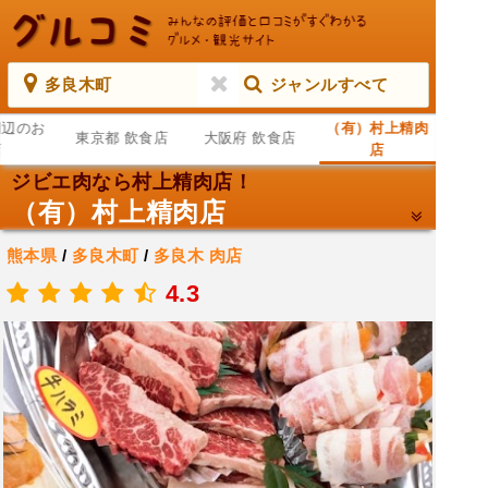
多良木町
ジャンルすべて
周辺のお
（有）村上精肉
東京都 飲食店
大阪府 飲食店
店
店
ジビエ肉なら村上精肉店！
（有）村上精肉店
熊本県
/
多良木町
/
多良木
肉店
.
4.3