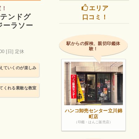
エリア
室！
ステンドグ
口コミ！
ジーラソー
駅からの探検、親切印鑑体
験！
00
[日] 定休
えていくのが楽しみ
てくれる素敵な教室
ハンコ卸売センター立川錦
町店
（印鑑・はんこ販売店）