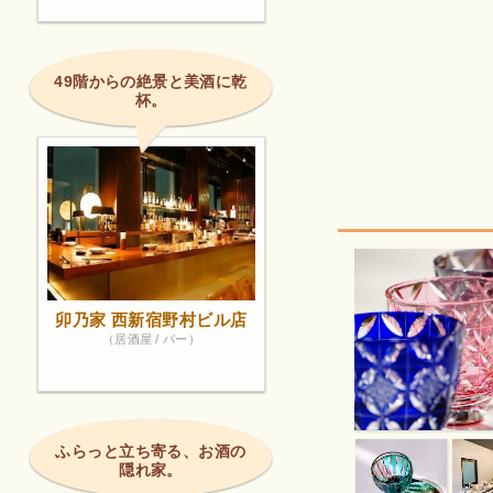
49階からの絶景と美酒に乾
杯。
卯乃家 西新宿野村ビル店
（居酒屋 / バー）
ふらっと立ち寄る、お酒の
隠れ家。