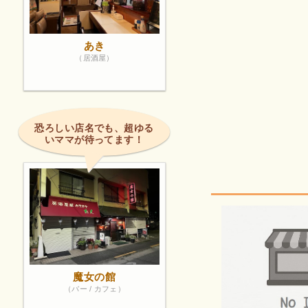
あき
（居酒屋）
恐ろしい店名でも、超ゆる
いママが待ってます！
魔女の館
（バー / カフェ）