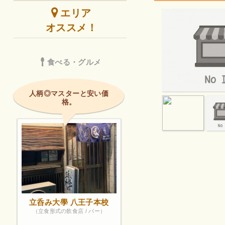
エリア
オススメ！
食べる・グルメ
人柄◎マスターと安い価
格。
立呑み大學 八王子本校
（立食形式の飲食店 / バー）