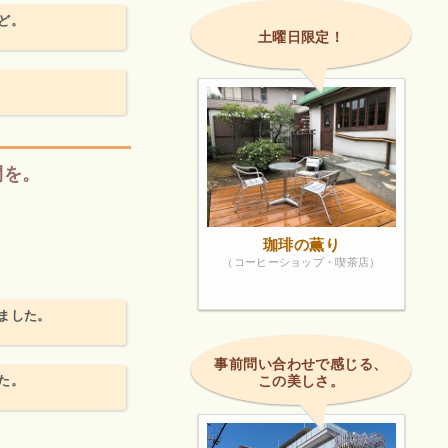
ど。
土曜日限定！
間を。
珈琲の薫り
（コーヒーショップ・喫茶店）
ました。
事前問い合わせで感じる、
た。
この美しさ。