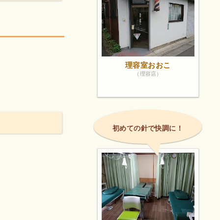
理容室おおこ
（理容店）
初めての針で快調に！