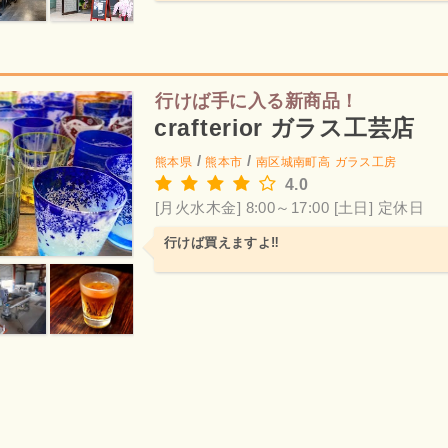
行けば手に入る新商品！
crafterior ガラス工芸店
/
/
熊本県
熊本市
南区城南町高
ガラス工房
4.0
[月火水木金] 8:00～17:00
[土日] 定休日
行けば買えますよ‼️