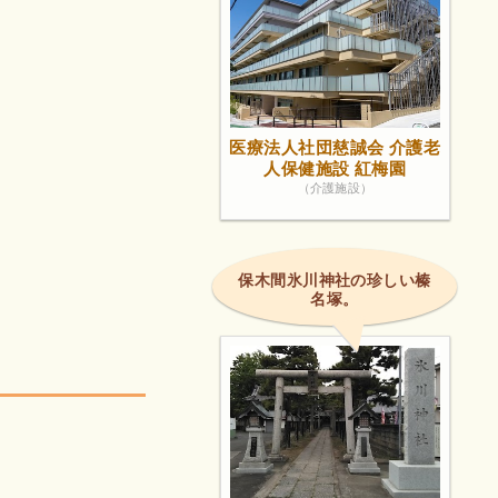
医療法人社団慈誠会 介護老
人保健施設 紅梅園
（介護施設）
保木間氷川神社の珍しい榛
名塚。