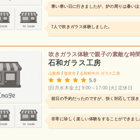
寒い寒い日に行きましたが、炉の周りは暑いほ
7人で吹きガラス体験しました。
吹きガラス体験で親子の素敵な時
石和ガラス工房
/
/
山梨県
笛吹市
石和町中川
ガラス工房
5.0
[日月水木金土] 9:00～17:00
[火] 定休日
前日の予約だったのですが、快く対応して頂き
非常に珍しく楽しい体験をすることができまし