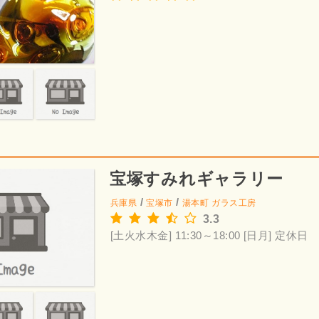
宝塚すみれギャラリー
/
/
兵庫県
宝塚市
湯本町
ガラス工房
3.3
[土火水木金] 11:30～18:00
[日月] 定休日