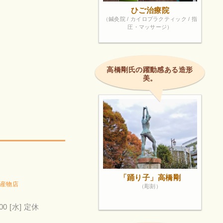
ひご治療院
（鍼灸院 / カイロプラクティック / 指
圧・マッサージ）
高橋剛氏の躍動感ある造形
美。
「踊り子」高橋剛
産物店
（彫刻）
00
[水] 定休