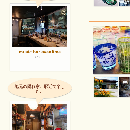
music bar avantime
（バー）
地元の隠れ家、駅近で楽し
む。