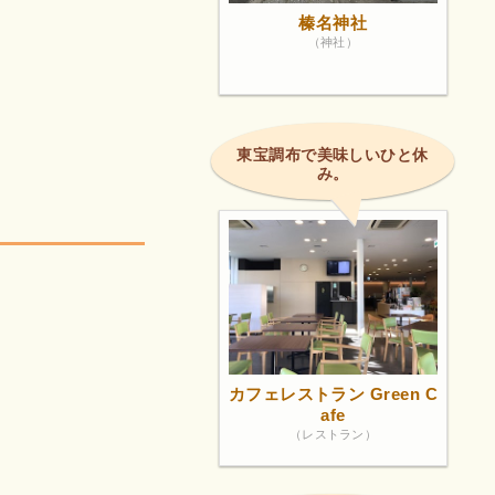
榛名神社
（神社）
東宝調布で美味しいひと休
み。
カフェレストラン Green C
afe
（レストラン）