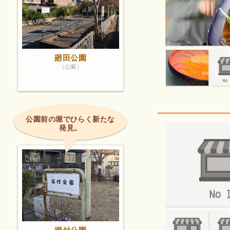
廻田公園
（公園）
公園前の堀でひらく新たな
発見。