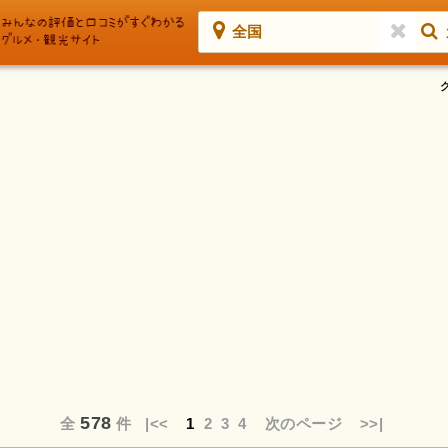
全国
578
全
件
|<<
1
2
3
4
次のページ
>>|