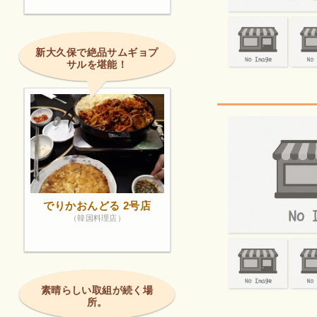
新大久保で絶品サムギョプ
サルを堪能！
でりかおんどる 2号店
（韓国料理店）
素晴らしい取組が続く場
所。