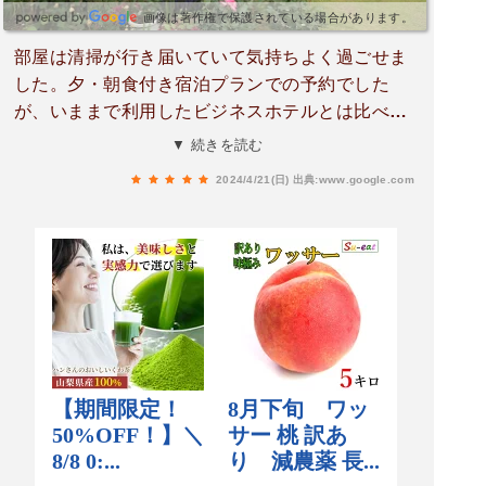
画像は著作権で保護されている場合があります。
部屋は清掃が行き届いていて気持ちよく過ごせま
した。夕・朝食付き宿泊プランでの予約でした
が、いままで利用したビジネスホテルとは比べ物
にならない位食事が美味しい。料理の内容がビジ
▼ 続きを読む
ネスホテルの枠を越えてると言っても過言ではな
2024/4/21(日)
出典:www.google.com
い程充実化してます。フェリーターミナル迄のア
クセスも抜群です。