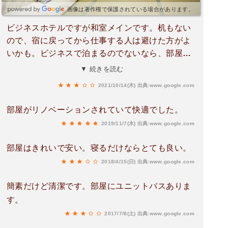
画像は著作権で保護されている場合があります。
ビジネスホテルですが和室メインです。机もない
ので、宿に戻ってから仕事する人は避けた方がよ
いかも。ビジネスで泊まるのでないなら、部屋も
綺麗で水回りも良いです。朝食が美味しいらしい
▼ 続きを読む
ので、次回は朝食付きプランにしようと思いま
2021/10/14(木)
出典:www.google.com
す。
部屋がリノベーションされていて快適でした。
2019/11/7(木)
出典:www.google.com
部屋はきれいで安い。寝るだけならとても良い。
2018/4/15(日)
出典:www.google.com
簡素だけど清潔です。部屋にユニットバスありま
す。
2017/7/8(土)
出典:www.google.com