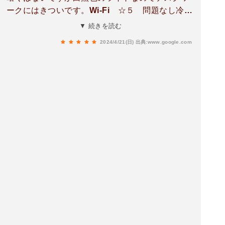
ークにはきついです。Wi-Fi ☆５ 問題なし冷蔵
庫 有レンジ １階と２階に１台づつ空調 各室
▼ 続きを読む
エアコン駐車場 無料注意点 部屋に湯沸かしポ
2024/4/21(日)
出典:www.google.com
ットがありません。１階まで行く必要がありま
す。近くにビジネスホテルが少ないので助かりま
す。近所にはスーパーとコンビニはありますが、
徒歩だと少し歩かないといけません。宿内の自販
機にビールはありますけど高いので持ち込んだ方
がいいです。