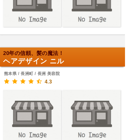
20年の信頼、髪の魔法！
ヘアデザイン ニル
熊本県 / 長洲町 / 長洲 美容院
4.3