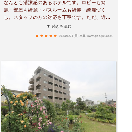
なんとも清潔感のあるホテルです。ロビーも綺
麗・部屋も綺麗・バスルームも綺麗・綺麗づく
し。スタッフの方の対応も丁寧です。ただ、近く
に飲食店等は一切ありません。品数多めのスーパ
▼ 続きを読む
ーが１件ありますので、そこで普段買わない惣菜
2024/4/21(日)
出典:www.google.com
とか買って、部屋でプチ贅沢気分を満喫するのが
おすすめです。