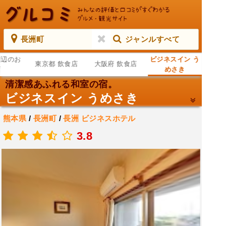
長洲町
ジャンルすべて
周辺のお
ビジネスイン う
東京都 飲食店
大阪府 飲食店
店
めさき
清潔感あふれる和室の宿。
ビジネスイン うめさき
熊本県
/
長洲町
/
長洲
ビジネスホテル
.
3.8