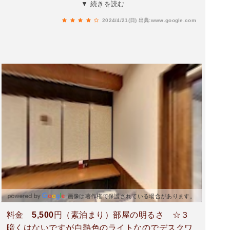
た。帰りに自家製の海苔の佃煮を頂きました。近
▼ 続きを読む
くで仕事の時はこちらに泊り決定です。
2024/4/21(日)
出典:www.google.com
画像は著作権で保護されている場合があります。
料金 5,500円（素泊まり）部屋の明るさ ☆３
暗くはないですが白熱色のライトなのでデスクワ