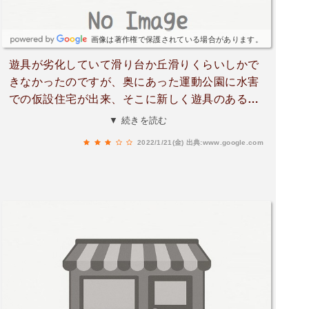
画像は著作権で保護されている場合があります。
遊具が劣化していて滑り台か丘滑りくらいしかで
きなかったのですが、奥にあった運動公園に水害
での仮設住宅が出来、そこに新しく遊具のある公
園が出来ているので、土日などはお子様連れの家
▼ 続きを読む
族などが結構遊びに来られていました。運動公園
2022/1/21(金)
出典:www.google.com
としては使えなくなっていますが、奥のテニスコ
ートは使えるようで、夜もテニスをしている方を
見かけます。駐車場というよりは、道路わきに停
めているという感じです。トイレもありました。