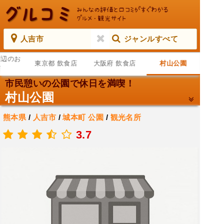
人吉市
ジャンルすべて
周辺のお
東京都 飲食店
大阪府 飲食店
村山公園
店
市民憩いの公園で休日を満喫！
村山公園
熊本県
/
人吉市
/
城本町
公園
/
観光名所
.
3.7