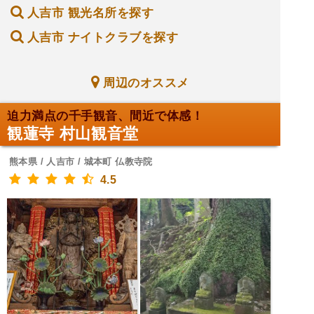
人吉市 観光名所を探す
人吉市 ナイトクラブを探す
周辺のオススメ
迫力満点の千手観音、間近で体感！
観蓮寺 村山観音堂
熊本県 / 人吉市 / 城本町 仏教寺院
4.5