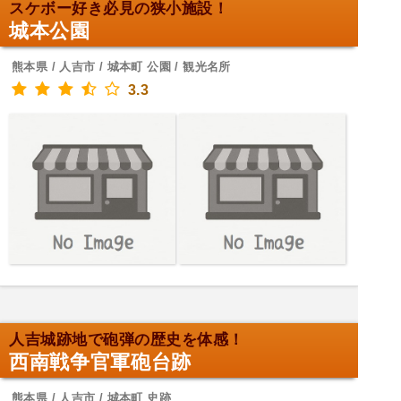
スケボー好き必見の狭小施設！
城本公園
熊本県 / 人吉市 / 城本町 公園 / 観光名所
3.3
人吉城跡地で砲弾の歴史を体感！
西南戦争官軍砲台跡
熊本県 / 人吉市 / 城本町 史跡