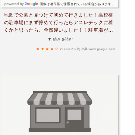
画像は著作権で保護されている場合があります。
地図で公園と見つけて初めて行きました！高校横
の駐車場にまず停めて行ったらアスレチックに着
くかと思ったら、全然違いました！！駐車場が全
然わからず、、、ボランティアの人などに訪ねた
▼ 続きを読む
り、なんとか たどり着けてよかったです＼(^-^)／
2022/6/21(火)
出典:www.google.com
途中の案内板とは、仮設住宅ができて全然違いま
した！テニスコートの方面まで行かないといけな
いですね！ここら辺の中では、遊具が多かったで
す！私が行った休日は、昼過ぎから徐々に多くな
ってきていました！3〜小中学生まで遊べる遊具
がありました！