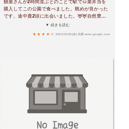
鰻屋さんが2時間並ぶとのことで駅で🌰栗弁当を
購入してこの公園で食べました。眺めが良かった
です。途中鹿2頭に出会いました。🦌🦌自然豊か
な公園です。涼しくなればフリスビーとかも楽し
▼ 続きを読む
めそう！🥏
2022/10/26(水)
出典:www.google.com