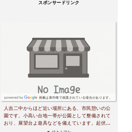
スポンサードリンク
画像は著作権で保護されている場合があります。
人吉二中からほど近い場所にある、市民憩いの公
園です。小高い台地一帯が公園として整備されて
おり、展望台よ遊具などを備えています。起伏が
かなりありますのでウォーキングやジョギングに