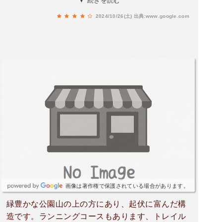
▼ 続きを読む
は最適です。一画にはテニスコート8面を備えて
2024/10/26(土)
出典:www.google.com
います。このテニスコート、以前は全てクレーで
したが、上段の6面がオムニコートに改修されて
いました。霧深い人吉では早朝土のコートだと足
元が抜かるんでとてもテニスどころでは無いこと
もままありますので、オムニコート仕様は有難い
ですね。コート近くの駐車場には20台ほど駐車可
能です。
画像は著作権で保護されている場合があります。
緑豊かな公園山の上の方にあり、起伏に富んだ構
造です。ランニングコースもあります、トレイル