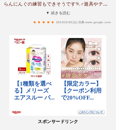
らんにんぐの練習もできそうです🏃♂️遊具やテニ
スコートもあり、駐車場も数ヶ所にありました。
▼ 続きを読む
テニスコート近くのトイレには、綺麗な有料シャ
2024/10/26(土)
出典:www.google.com
ワー設備もあります、とてもよくお手入れされて
おり、管理者の愛情さえ感じるトイレです🩷
スポンサードリンク