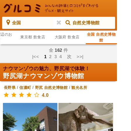
全国
自然史博物館
周辺のお
全国 自然史博物
東京都 飲食店
大阪府 飲食店
店
館
全
162
件
|<<
1
2
3
4
次
>>|
ナウマンゾウの魅力、野尻湖で体験！
野尻湖ナウマンゾウ博物館
長野県
/
信濃町
/
野尻
自然史博物館
/
観光名所
4.0