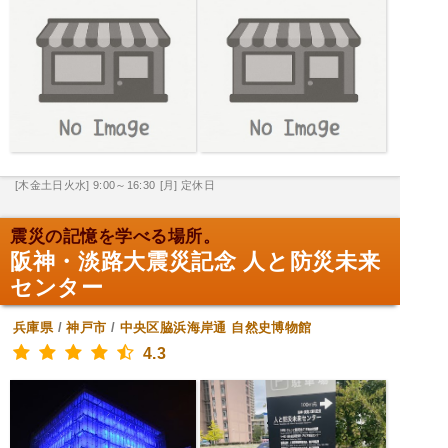
[木金土日火水] 9:00～16:30
[月] 定休日
震災の記憶を学べる場所。
阪神・淡路大震災記念 人と防災未来
センター
兵庫県
/
神戸市
/
中央区脇浜海岸通
自然史博物館
4.3