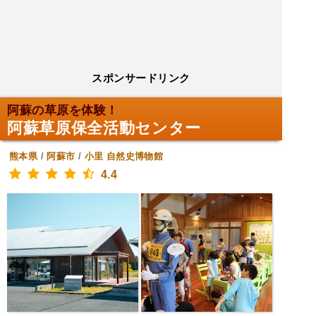
スポンサードリンク
阿蘇の草原を体験！
阿蘇草原保全活動センター
熊本県
/
阿蘇市
/
小里
自然史博物館
4.4