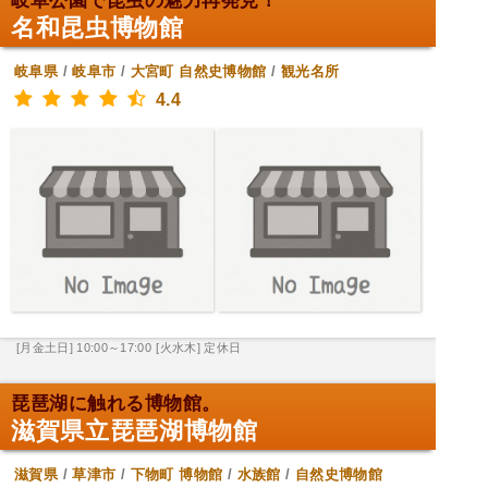
岐阜公園で昆虫の魅力再発見！
名和昆虫博物館
岐阜県
/
岐阜市
/
大宮町
自然史博物館
/
観光名所
4.4
[月金土日] 10:00～17:00
[火水木] 定休日
琵琶湖に触れる博物館。
滋賀県立琵琶湖博物館
滋賀県
/
草津市
/
下物町
博物館
/
水族館
/
自然史博物館