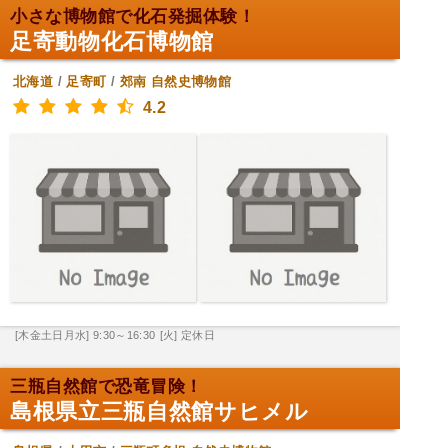
小さな博物館で化石発掘体験！
足寄動物化石博物館
北海道
/
足寄町
/
郊南
自然史博物館
4.2
[木金土日月水] 9:30～16:30
[火] 定休日
三瓶自然館で恐竜冒険！
島根県立三瓶自然館サヒメル