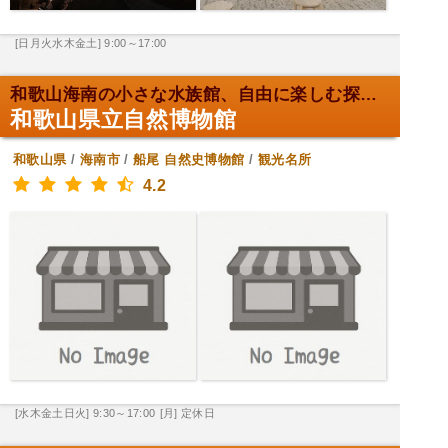
[日月火水木金土] 9:00～17:00
和歌山海南の小さな水族館、自由に楽しむ探検！
和歌山県立自然博物館
和歌山県
/
海南市
/
船尾
自然史博物館
/
観光名所
4.2
[水木金土日火] 9:30～17:00
[月] 定休日