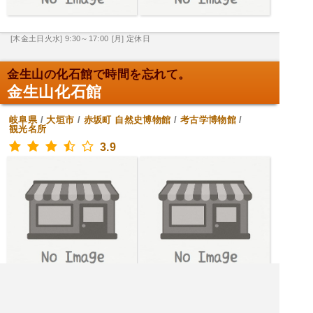
[木金土日火水] 9:30～17:00
[月] 定休日
金生山の化石館で時間を忘れて。
金生山化石館
岐阜県
/
大垣市
/
赤坂町
自然史博物館
/
考古学博物館
/
観光名所
3.9
[水木金土日月] 9:00～17:00
[火] 定休日