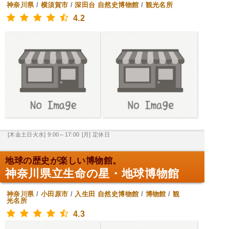
神奈川県
/
横須賀市
/
深田台
自然史博物館
/
観光名所
4.2
[木金土日火水] 9:00～17:00
[月] 定休日
地球の歴史が楽しい博物館。
神奈川県立生命の星・地球博物館
神奈川県
/
小田原市
/
入生田
自然史博物館
/
博物館
/
観
光名所
4.3