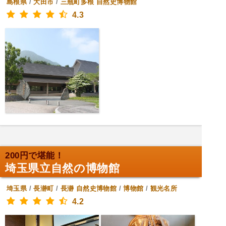
島根県
/
大田市
/
三瓶町多根
自然史博物館
4.3
200円で堪能！
埼玉県立自然の博物館
埼玉県
/
長瀞町
/
長瀞
自然史博物館
/
博物館
/
観光名所
4.2