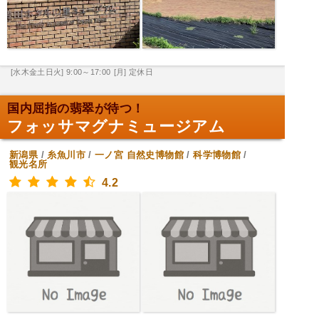
[水木金土日火] 9:00～17:00
[月] 定休日
国内屈指の翡翠が待つ！
フォッサマグナミュージアム
新潟県
/
糸魚川市
/
一ノ宮
自然史博物館
/
科学博物館
/
観光名所
4.2