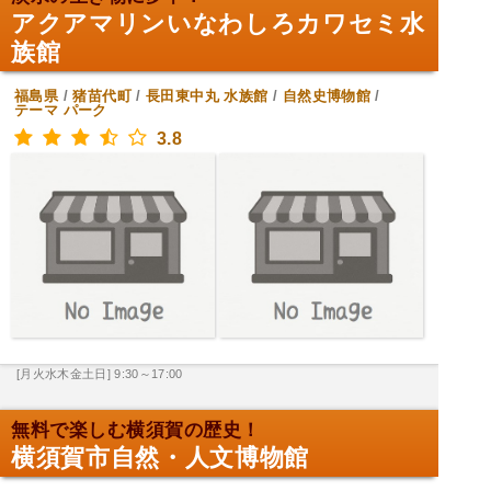
アクアマリンいなわしろカワセミ水
族館
福島県
/
猪苗代町
/
長田東中丸
水族館
/
自然史博物館
/
テーマ パーク
3.8
[月火水木金土日] 9:30～17:00
無料で楽しむ横須賀の歴史！
横須賀市自然・人文博物館