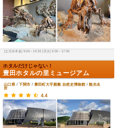
[土日水木金] 9:00～16:30
[月火] 9:00～17:00
ホタルだけじゃない！
豊田ホタルの里ミュージアム
山口県
/
下関市
/
豊田町大字殿敷
自然史博物館
/
観光名
所
4.4