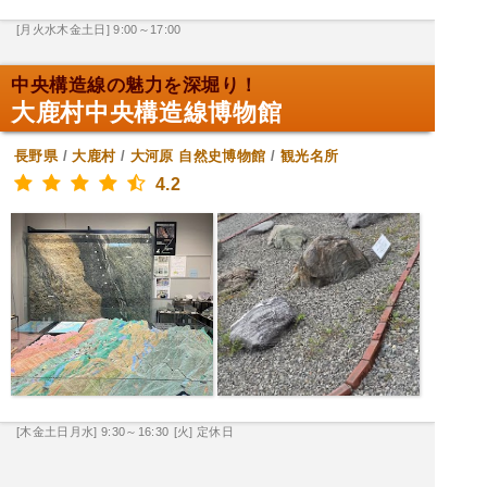
[月火水木金土日] 9:00～17:00
中央構造線の魅力を深堀り！
大鹿村中央構造線博物館
長野県
/
大鹿村
/
大河原
自然史博物館
/
観光名所
4.2
[木金土日月水] 9:30～16:30
[火] 定休日