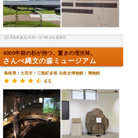
[日月水木金土] 9:00～17:00
[火] 定休日
4000年前の杉が待つ、驚きの埋没林。
さんべ縄文の森ミュージアム
島根県
/
大田市
/
三瓶町多根
自然史博物館
/
博物館
4.5