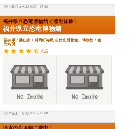
[金土日月火水木] 9:00～17:00
福井県立恐竜博物館で感動体験！
福井県立恐竜博物館
福井県
/
勝山市
/
村岡町寺尾
自然史博物館
/
博物館
/
観
光名所
4.5
[水木金土日月火] 9:00～17:00
淡水の生き物に夢中！