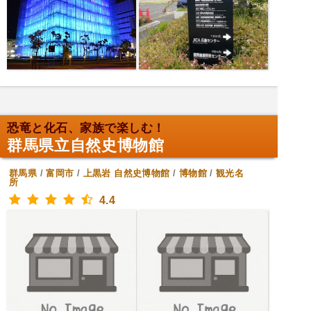
恐竜と化石、家族で楽しむ！
群馬県立自然史博物館
群馬県
/
富岡市
/
上黒岩
自然史博物館
/
博物館
/
観光名
所
4.4