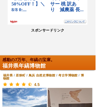
スポンサードリンク
感動の7万年、年縞の宝庫。
福井県年縞博物館
福井県
/
若狭町
/
鳥浜
自然史博物館
/
考古学博物館
/
博
物館
4.5