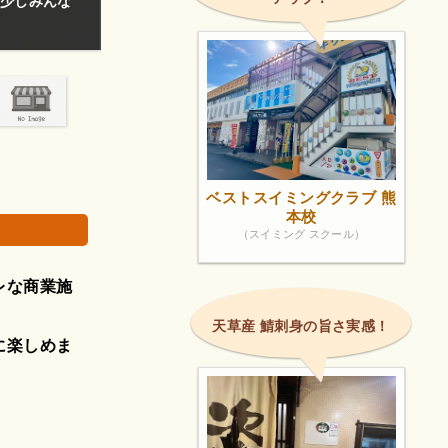
いた印象。
美味しい、ランチはリーズナブル。
す。
画
ベストスイミングクラブ 熊
本校
（スイミング スクール）
レな商業施
天草産 鯖刺身の旨さ実感！
に楽しめま