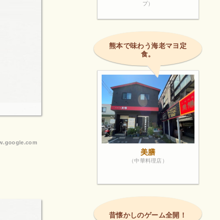
プ）
熊本で味わう海老マヨ定
食。
.google.com
美膳
（中華料理店）
昔懐かしのゲーム全開！