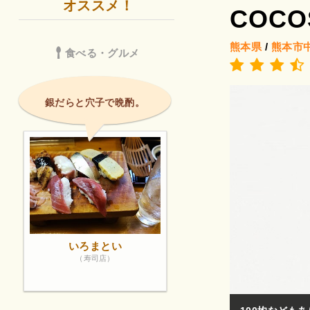
オススメ！
COCO
熊本県
/
熊本市
食べる・グルメ
銀だらと穴子で晩酌。
いろまとい
（寿司店）