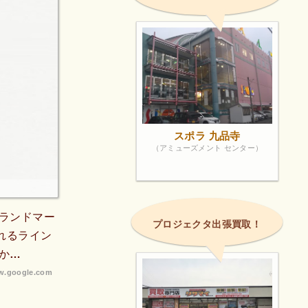
スポラ 九品寺
（アミューズメント センター）
ランドマー
プロジェクタ出張買取！
れるライン
か…
.google.com