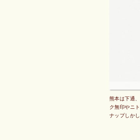
熊本は下通
ク無印やニト
ナップしか