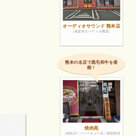
オーディオサウンド 熊本店
（家庭用オーディオ機器）
熊本の名店で黒毛和牛を堪
能！
焼肉苑
（焼肉店 / バーベキュー店 / 韓国料理