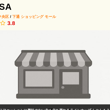
SA
中央区
/
下通
ショッピング モール
.
3.8