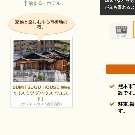
のない方も立ち寄れるラインナップ しかしもう少しみんな
泊まる・ホテル
高す
画像は著作権で保護されている場合があります。
家族と楽しむ中心市街地の
宿。
熊本市
SUMITSUGU HOUSE Wes
t（スミツグハウス ウエス
設です
ト）
駐車場
（ゲスト ハウス / 宿泊施設）
す。