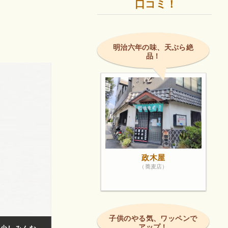
口コミ！
明治六年の味、天ぷら絶
品！
政木屋
（蕎麦店）
子供のやる気、ワッペンで
アップ！