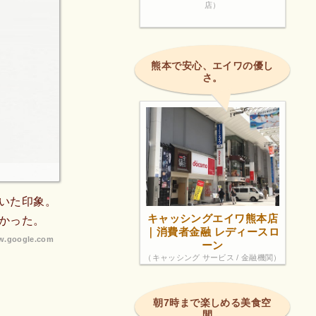
店）
熊本で安心、エイワの優し
さ。
いた印象。
キャッシングエイワ熊本店
かった。
｜消費者金融 レディースロ
.google.com
ーン
（キャッシング サービス / 金融機関）
朝7時まで楽しめる美食空
間。