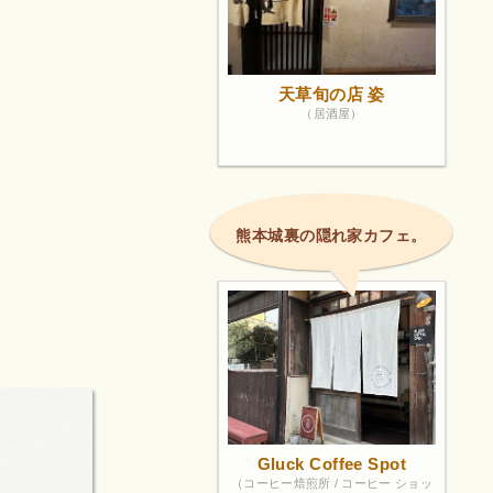
天草旬の店 姿
（居酒屋）
熊本城裏の隠れ家カフェ。
Gluck Coffee Spot
（コーヒー焙煎所 / コーヒー ショッ