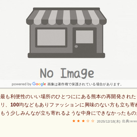
画像は著作権で保護されている場合があります。
、最も利便性のいい場所のひとつににある熊本の再開発された
リ、100均などもありファッションに興味のない方も立ち寄
しもう少しみんなが立ち寄れるような中身にできなかったもの
出典:www
2025/12/18(木)