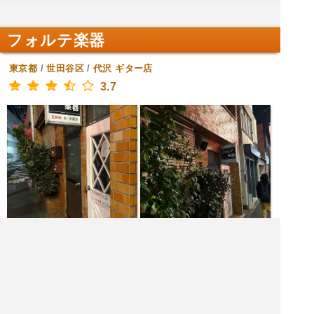
フォルテ楽器
東京都
/
世田谷区
/
代沢
ギター店
3.7
[金土日月火] 11:00～17:00
[水木] 定休日
|<<
1
2
3
4
次
>>|
飲食店を探す