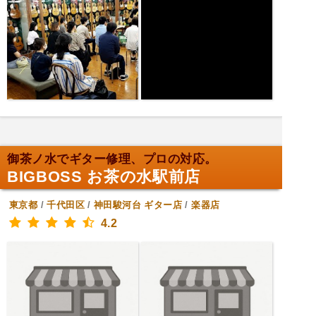
御茶ノ水でギター修理、プロの対応。
BIGBOSS お茶の水駅前店
東京都
/
千代田区
/
神田駿河台
ギター店
/
楽器店
4.2