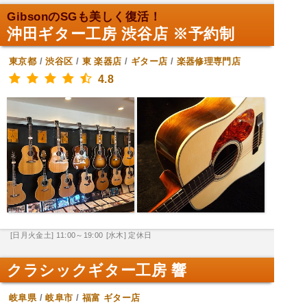
GibsonのSGも美しく復活！
沖田ギター工房 渋谷店 ※予約制
東京都
/
渋谷区
/
東
楽器店
/
ギター店
/
楽器修理専門店
4.8
[日月火金土] 11:00～19:00
[水木] 定休日
クラシックギター工房 響
岐阜県
/
岐阜市
/
福富
ギター店