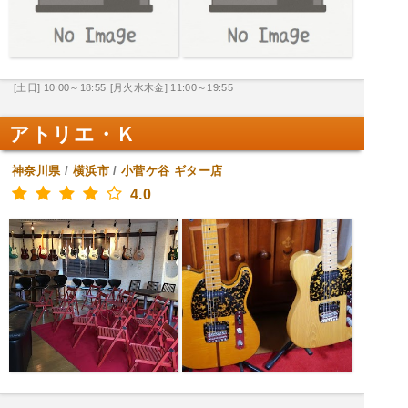
[土日] 10:00～18:55
[月火水木金] 11:00～19:55
アトリエ・Ｋ
神奈川県
/
横浜市
/
小菅ケ谷
ギター店
4.0