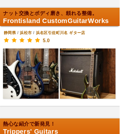
ナット交換とボディ磨き、頼れる整備。
Frontisland CustomGuitarWorks
静岡県
/
浜松市
/
浜名区引佐町川名
ギター店
5.0
熱心な紹介で新発見！
Trippers' Guitars