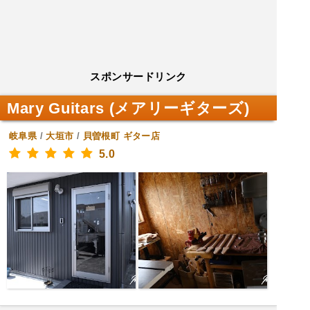
スポンサードリンク
Mary Guitars (メアリーギターズ)
岐阜県
/
大垣市
/
貝曽根町
ギター店
5.0