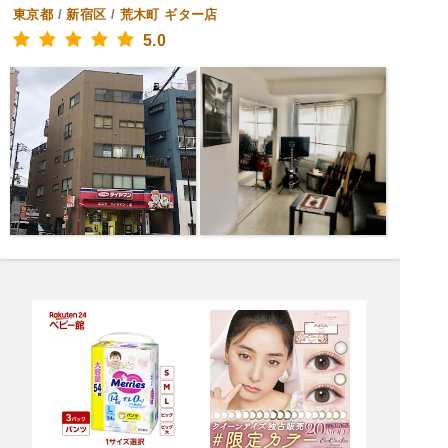
東京都
/
新宿区
/
荒木町
ギター店
5.0