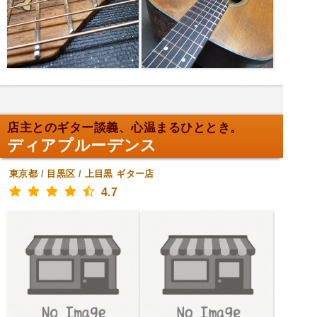
店主とのギター談義、心温まるひととき。
ディアプルーデンス
東京都
/
目黒区
/
上目黒
ギター店
4.7