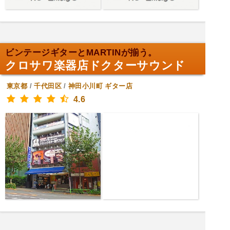
ビンテージギターとMARTINが揃う。
クロサワ楽器店ドクターサウンド
東京都
/
千代田区
/
神田小川町
ギター店
4.6