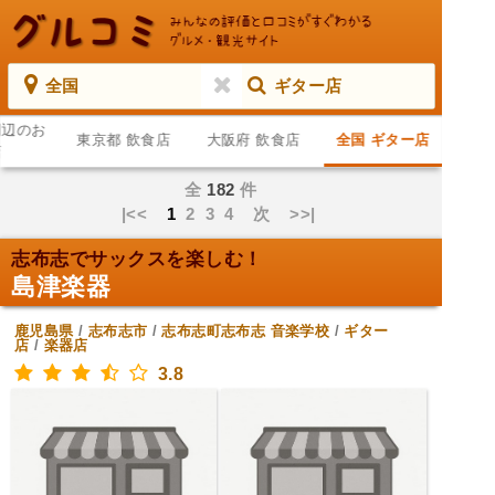
全国
ギター店
周辺のお
東京都 飲食店
大阪府 飲食店
全国 ギター店
店
全
182
件
|<<
1
2
3
4
次
>>|
志布志でサックスを楽しむ！
島津楽器
鹿児島県
/
志布志市
/
志布志町志布志
音楽学校
/
ギター
店
/
楽器店
3.8