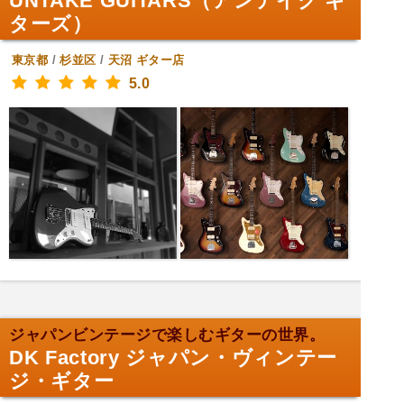
UNTAKE GUITARS（アンテイク ギ
ターズ）
東京都
/
杉並区
/
天沼
ギター店
5.0
ジャパンビンテージで楽しむギターの世界。
DK Factory ジャパン・ヴィンテー
ジ・ギター