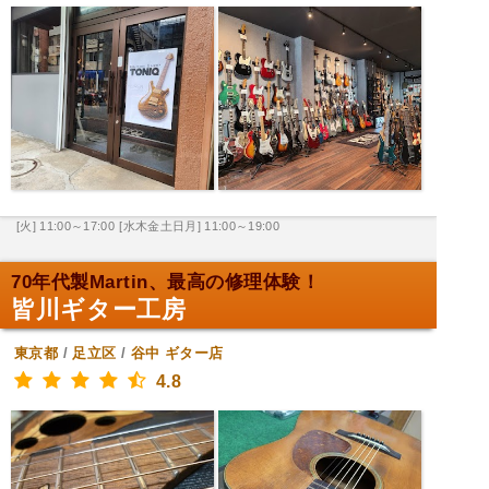
[火] 11:00～17:00
[水木金土日月] 11:00～19:00
70年代製Martin、最高の修理体験！
皆川ギター工房
東京都
/
足立区
/
谷中
ギター店
4.8