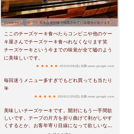
画像は著作権で保護されている場合があります。
ここのチーズケーキ食べたらコンビニや他のケー
キ屋さんでチーズケーキ食べれなくなります笑
チーズケーキという今までの味覚が全て嘘のよう
に美味しいです。
2021/4/28(水)
出典:www.google.com
毎回迷うメニュー多すぎでもどれ買っても当たり
🎯
2020/11/29(日)
出典:www.google.com
美味しいチーズケーキです。開封にもう一手間欲
しいです。テープの片方を折り曲げて剥がしやす
くするとか、お客年寄り目線になって欲しいな。
接客も背中じゃなくして欲しい。オラ投稿の卑劣