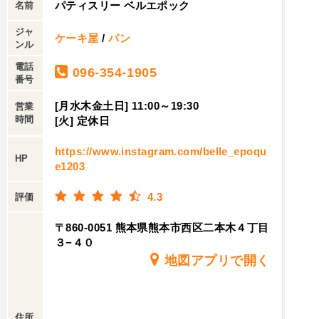
パティスリー ベルエポック
名前
ジャ
ケーキ屋
/
パン
ンル
電話
096-354-1905
番号
[月水木金土日] 11:00～19:30
営業
時間
[火] 定休日
https://www.instagram.com/belle_epoqu
HP
e1203
4.3
評価
〒860-0051 熊本県熊本市西区二本木４丁目
３−４０
地図アプリで開く
住所