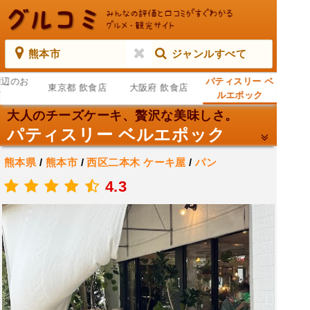
熊本市
ジャンルすべて
周辺のお
パティスリー ベ
東京都 飲食店
大阪府 飲食店
店
ルエポック
大人のチーズケーキ、贅沢な美味しさ。
パティスリー ベルエポック
熊本県
/
熊本市
/
西区二本木
ケーキ屋
/
パン
.
4.3