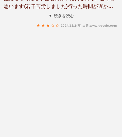
思います(若干苦労しました)行った時間が遅かっ
たからなのか…種類がこの感じなのか？選びやす
▼ 続きを読む
い品数ではあります😊ワインのアテにも出来るチ
2024/12/2(月)
出典:www.google.com
ーズケーキも用意されており、甘さ等の説明書き
も添えられていました！今回はバスクチーズケー
キ(思ったイメージよりも中トロトロ、甘さ控え
め、チーズ濃厚)ショコラ(こちらもイメージとま
た違った感じで甘さ控えめ、ねっとりとした風味)
どちらも甘さLv5の物を注文しましたが、個人的
にはさほど甘くなく、ペロッといきました！気に
なられた方は雰囲気がとても良いので、是非行っ
て見られて下さい✨