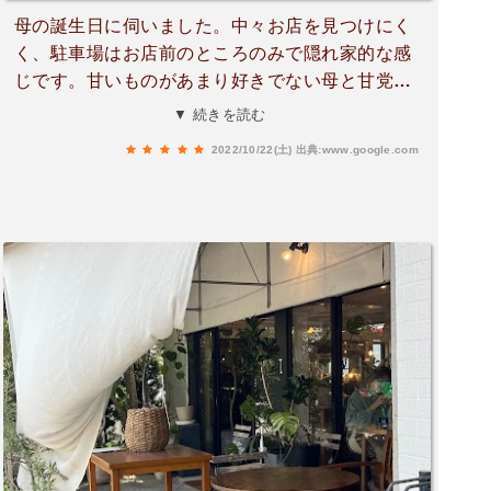
母の誕生日に伺いました。中々お店を見つけにく
く、駐車場はお店前のところのみで隠れ家的な感
じです。甘いものがあまり好きでない母と甘党の
娘にショコラダンベルとフィグデコースを注文し
▼ 続きを読む
ました。ケーキの説明が手書きで、甘さもランク
2022/10/22(土)
出典:www.google.com
付けしてありわかりやすいです。ワインとブルー
チーズ好きの母にとってフィグデコースは甘さ控
えめのチーズケーキでとても満足してました。ま
た娘もショコラダンベルをフワフワで柔らかくて
美味しいと食べてました。他のケーキも食べてみ
たい、お店でした♪