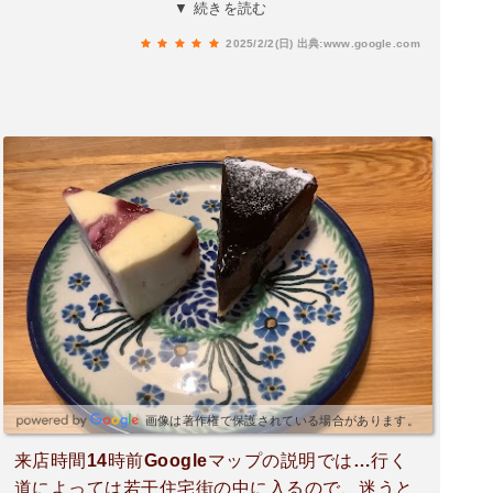
格大人のケーキ。ワインとのマリアージュはこの
▼ 続きを読む
上ない。
2025/2/2(日)
出典:www.google.com
画像は著作権で保護されている場合があります。
来店時間14時前Googleマップの説明では…行く
道によっては若干住宅街の中に入るので、迷うと