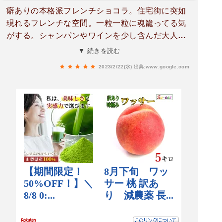
癖ありの本格派フレンチショコラ。住宅街に突如
現れるフレンチな空間。一粒一粒に魂籠ってる気
がする。シャンパンやワインを少し含んだ大人の
ショコラを堪能しました。ちなみに手書きの説明
▼ 続きを読む
文がありましたが、絵がわからなさ過ぎて読めま
2023/2/22(水)
出典:www.google.com
せん笑また行きます。