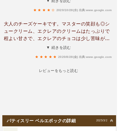
▼ 続きを読む
な奴じゃないので堂々と顔出し名前だしさ〜又買
2020/10/28(水)
出典:www.google.com
いに行きますね〜
大人のチーズケーキです。マスターの笑顔も◎シ
ュークリーム、エクレアのクリームはたっぷりで
程よい甘さで、エクレアのチョコは少し苦味があ
っていい感じにヤバいです。シュークリームu002
▼ 続きを読む
6エクレアは前日に予約を…ランチは予約制で
2020/8/28(金)
出典:www.google.com
す。パスタとリゾットから選べます。デザートは
勿論、チーズケーキです。コストパフォーマンス
レビューをもっと読む
に大満足でした。因みに、私が行った時は1680円
でした。
パティスリー ベルエポックの詳細
2025/3/2