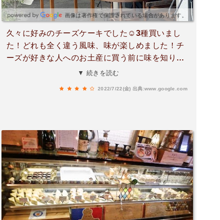
画像は著作権で保護されている場合があります。
久々に好みのチーズケーキでした☺️3種買いまし
た！どれも全く違う風味、味が楽しめました！チ
ーズが好きな人へのお土産に買う前に味を知りた
くて、訪問😌絶対ここで買おうと思いました！私
▼ 続きを読む
自身あまり、固形チーズが得意ではないのです
2022/7/22(金)
出典:www.google.com
が、フルーツが入っているものもあったり、一番
オーソドックスなチーズケーキはバニラが入って
いて、後味がさっぱりしていました！食べやすい
ですが、癖もあるものもあり、お酒には合わない
わけがない🤣甘いけど、癖もありまた自分にも買
いたいです☺️営業されてるのか、わからない外観
ですが、かなりオススメです！😂