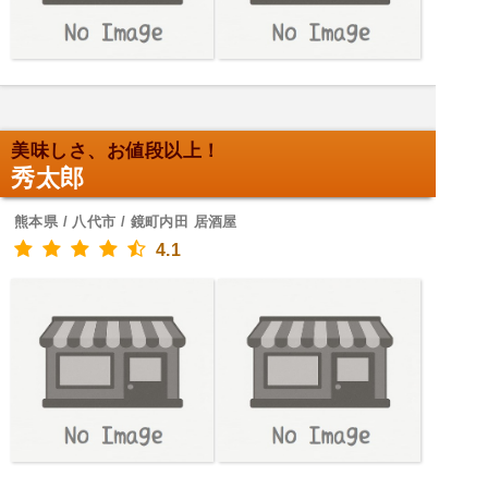
美味しさ、お値段以上！
秀太郎
熊本県 / 八代市 / 鏡町内田 居酒屋
4.1