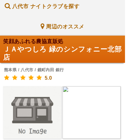
八代市 ナイトクラブを探す
周辺のオススメ
笑顔あふれる農協直販処
ＪＡやつしろ 緑のシンフォニー北部
店
熊本県 / 八代市 / 鏡町内田 銀行
5.0