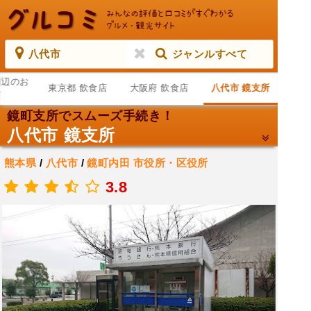
八代市
ジャンルすべて
周辺のお
東京都 飲食店
大阪府 飲食店
八代市 鏡支所
店
鏡町支所でスムーズ手続き！
八代市 鏡支所
熊本県
/
八代市
/
鏡町内田
市役所・区役所
.
3.8