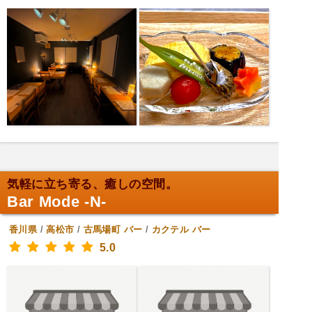
気軽に立ち寄る、癒しの空間。
Bar Mode -N-
香川県
/
高松市
/
古馬場町
バー
/
カクテル バー
5.0