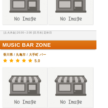
[土火木金] 20:30～2:00
[日月水] 定休日
MUSIC BAR ZONE
香川県
/
丸亀市
/
大手町
バー
5.0