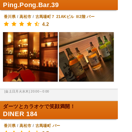
Ping.Pong.Bar.39
香川県
/
高松市
/
古馬場町７ 21AKビル Ⅲ2階
バー
4.2
[金土日月火水木] 20:00～0:00
ダーツとカラオケで笑顔満開！
DINER 184
香川県
/
高松市
/
古馬場町
バー