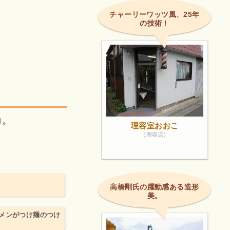
チャーリーワッツ風、25年
の技術！
力。
理容室おおこ
（理容店）
高橋剛氏の躍動感ある造形
美。
メンがつけ麺のつけ