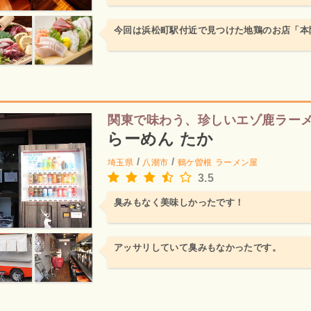
今回は浜松町駅付近で見つけた地鶏のお店「本
関東で味わう、珍しいエゾ鹿ラー
らーめん たか
/
/
埼玉県
八潮市
鶴ケ曽根
ラーメン屋
3.5
臭みもなく美味しかったです！
アッサリしていて臭みもなかったです。