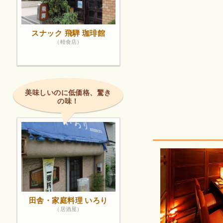
スナック 飛騨 珈琲館
（軽食店）
美味しいのに低価格、驚き
の味！
田舎・家庭料理 いろり
（居酒屋）