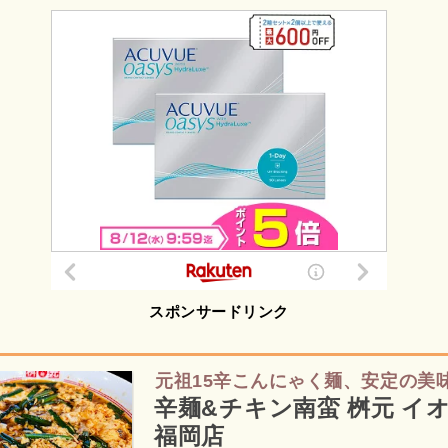
スポンサードリンク
元祖15辛こんにゃく麺、安定の美
辛麺&チキン南蛮 桝元 イ
福岡店