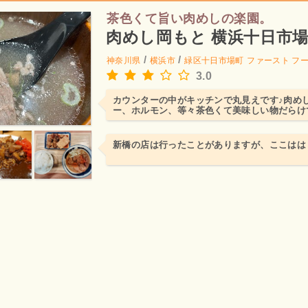
茶色くて旨い肉めしの楽園。
肉めし岡もと 横浜十日市
/
/
神奈川県
横浜市
緑区十日市場町
ファースト フ
3.0
カウンターの中がキッチンで丸見えです♪肉め
ー、ホルモン、等々茶色くて美味しい物だらけ
新橋の店は行ったことがありますが、ここはは