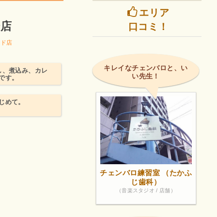
エリア
場店
口コミ！
ード店
キレイなチェンバロと、い
し、煮込み、カレ
い先生！
です。
じめて。
チェンバロ練習室 （たかふ
じ歯科）
（音楽スタジオ / 店舗）