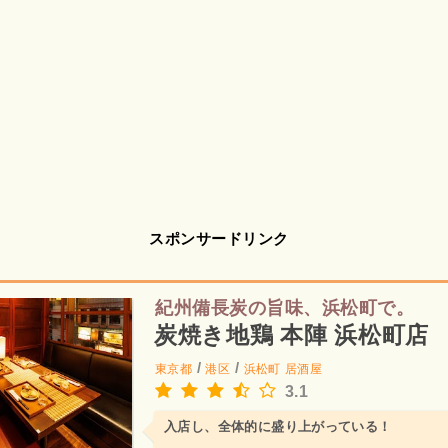
スポンサードリンク
紀州備長炭の旨味、浜松町で。
炭焼き地鶏 本陣 浜松町店
/
/
東京都
港区
浜松町
居酒屋
3.1
入店し、全体的に盛り上がっている！