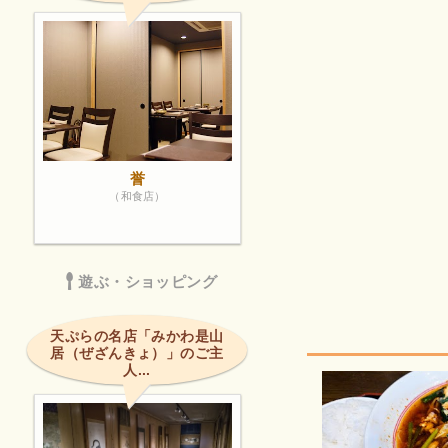
誉
（和食店）
遊ぶ・ショッピング
天ぷらの名店「みかわ是山
居（ぜざんきょ）」のご主
人...