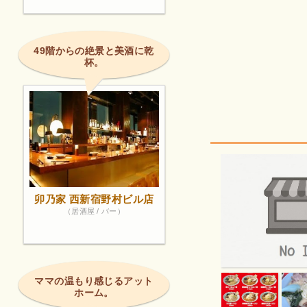
49階からの絶景と美酒に乾
杯。
卯乃家 西新宿野村ビル店
（居酒屋 / バー）
ママの温もり感じるアット
ホーム。