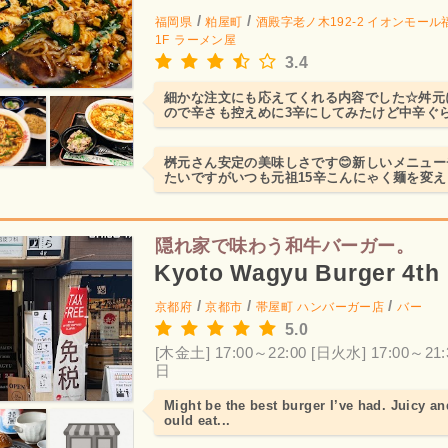
/
/
福岡県
粕屋町
酒殿字老ノ木192-2 イオンモー
1F
ラーメン屋
3.4
細かな注文にも応えてくれる内容でした☆舛元
ので辛さも控えめに3辛にしてみたけど中辛ぐ
桝元さん安定の美味しさです😊新しいメニュ
たいですがいつも元祖15辛こんにゃく麺を変え
さんは0辛でもとてもお...
隠れ家で味わう和牛バーガー。
Kyoto Wagyu Burger 4th
/
/
/
京都府
京都市
帯屋町
ハンバーガー店
バー
5.0
[木金土] 17:00～22:00
[日火水] 17:00～21:
日
Might be the best burger I’ve had. Juicy and
ould eat...