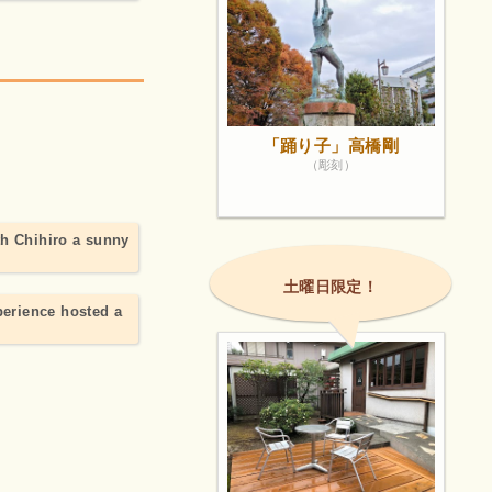
「踊り子」高橋剛
（彫刻）
th Chihiro a sunny
土曜日限定！
perience hosted a