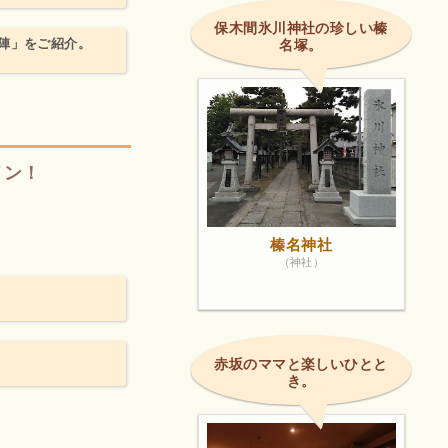
保木間氷川神社の珍しい榛
陣」をご紹介。
名塚。
メン！
榛名神社
（神社）
赤坂のママと楽しいひとと
き。