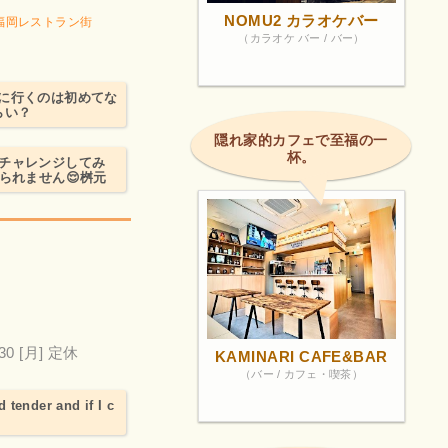
NOMU2 カラオケバー
ル福岡レストラン街
（カラオケ バー / バー）
に行くのは初めてな
らい？
隠れ家的カフェで至福の一
杯。
ーチャレンジしてみ
られません😌桝元
30
[月] 定休
KAMINARI CAFE&BAR
（バー / カフェ・喫茶）
 tender and if I c