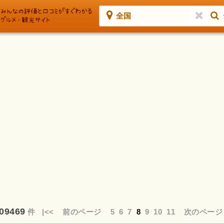
全国
09469
件
|<<
前のページ
5
6
7
8
9
10
11
次のページ