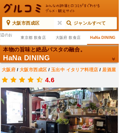
大阪市西成区
ジャンルすべて
周辺のお
東京都 飲食店
大阪府 飲食店
HaNa DINING
店
本物の旨味と絶品パスタの融合。
HaNa DINING
大阪府
/
大阪市西成区
/
玉出中
イタリア料理店
/
居酒屋
/
和食店
4.6
.