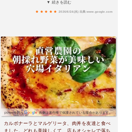
も凄く美味しかったです。特にお野菜が新鮮で美
▼ 続きを読む
味しかったです。食べるの夢中で写真撮り忘れま
2026/6/24(水)
出典:www.google.com
した😭名前の知らないお野菜を教えてくださいま
した。まだまだ知らない事がある。また、私の大
好きな音楽も流れて超ご機嫌🫶あまりの居心地の
良さについついラストオーダーの時間まで…お世
話になりました。ランチもあるようですのでま
た、行きま～す。
画像は著作権で保護されている場合があります。
カルボナーラとマルゲリータ、肉丼を友達と食べ
ました。どれも美味しくて、店もオシャレで落ち