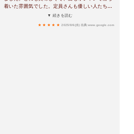
着いた雰囲気でした。定員さんも優しい人たちば
かりです。またほかのメニューも食べたいので行
▼ 続きを読む
かせてもらいます。
2025/8/6(水)
出典:www.google.com