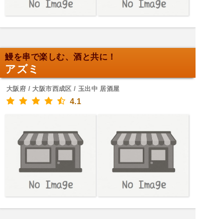
鰻を串で楽しむ、酒と共に！
アズミ
大阪府 / 大阪市西成区 / 玉出中 居酒屋
4.1