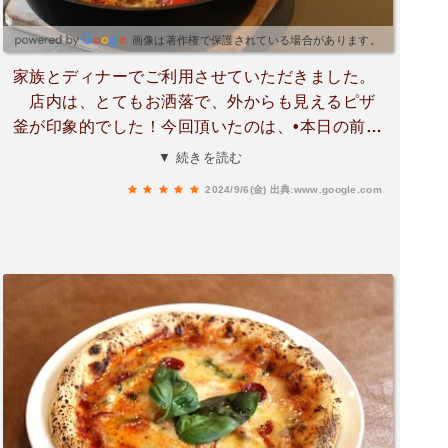
画像は著作権で保護されている場合があります。
家族とディナーでご利用させていただきました。
店内は、とてもお洒落で、外からも見えるピザ
釜が印象的でした！今回頂いたのは、•本日の前菜
の盛り合わせ•朝採れ野菜のサラダ•カリカリベー
▼ 続きを読む
コンが踊るペペロンチーノ•ミラノ風カツレツ•マ
2024/9/6(金)
出典:www.google.com
ルゲリータピザ•ポテトフライどの料理も見栄えが
良く、とても美味しかったです。中でも、ピザ釜
で焼かれたピザとカツレツが絶品！朝採れ野菜に
ついているオリジナルのディップソースもハマっ
ちゃう味です。お酒の種類も豊富で、料理との相
性抜群です。次回は、ランチもご利用させて頂き
たいなと思います。ありがとうございました。