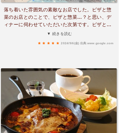
落ち着いた雰囲気の素敵なお店でした。ピザと惣
菜のお店とのことで、ピザと惣菜…？と思い、デ
ィナーに伺わせていただいた次第です。ピザとパ
スタ、おでんとお酒を少々いただきました。どの
▼ 続きを読む
お食事も美味しくて大満足です。特にきんぴらの
2024/9/6(金)
出典:www.google.com
ピザは意外性もあって印象に残っています。きん
ぴらとピザってあんなに美味しいんですね…。そ
うなるとまだまだ気になる料理があります…。ぜ
ひまた利用させていただきます！