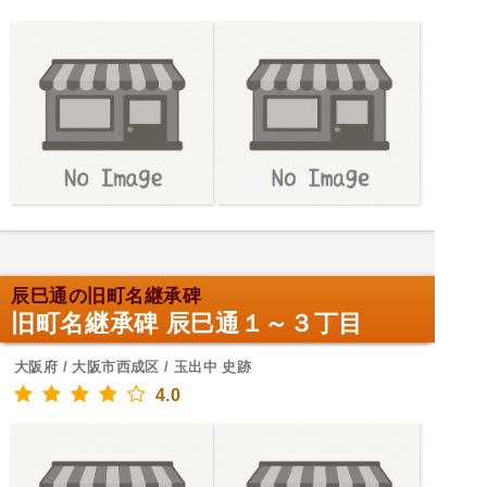
辰巳通の旧町名継承碑
旧町名継承碑 辰巳通１～３丁目
大阪府 / 大阪市西成区 / 玉出中 史跡
4.0