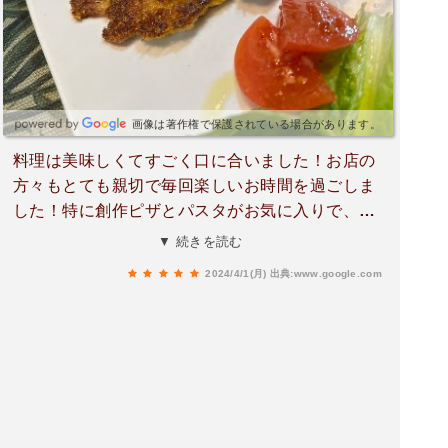
画像は著作権で保護されている場合があります。
料理は美味しくてすごく口に合いました！お店の
方々もとても親切で毎回楽しいお時間を過ごしま
した！特に創作ピザとパスタがお気に入りで、お
すすめです🤩ピザの生地がもちもちしててほんま
▼ 続きを読む
に大好物です〜野菜もとても新鮮でみずみずしく
2024/4/1(月)
出典:www.google.com
て、おかわり！って言いたいくらいです笑ランチ
もやってるって聞いてまして、ぜひランチも利用
させていただきたいと思います！またよろしくお
願いします☺️