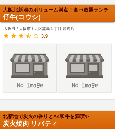
大阪北新地のボリューム満点！食べ放題ランチ
仔牛(コウシ)
大阪府 / 大阪市 / 北区堂島１丁目 焼肉店
3.9
北新地で炭火の香りとA4和牛を満喫✨
炭火焼肉 リバティ