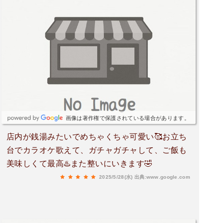
画像は著作権で保護されている場合があります。
店内が銭湯みたいでめちゃくちゃ可愛い🥰お立ち
台でカラオケ歌えて、ガチャガチャして、ご飯も
美味しくて最高♨️また整いにいきます🤣
2025/5/28(水)
出典:www.google.com