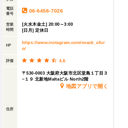
お酒にも良く合います。『marenのジューシー唐
コール入りのクリームソーダ。meranでラーメン
電話
揚げ』800円カリッと揚がった衣の中にはしっと
06-6456-7026
食べて、2階で飲むというスタイルが定着するか
番号
りジューシーなお肉メチャウマです。『栗豚の吊
も?!
るし焼』800円香ばしくて脂身と赤身のバランス
[火水木金土] 20:00～3:00
営業
時間
[日月] 定休日
も良く、タレが絡んでめっちゃ美味しいです。
『特製地鶏醤油そば』1650円なんと1階から出前
https://www.instagram.com/snack_ofur
可能と言う事で、その場で〆にラーメンが頂けま
HP
o/
す。1軒で完結しちゃうって凄いですね～😳豪華
絢爛なトッピングは鶏ムネ肉、豚肩ロース、豚バ
4.6
評価
ラ、巻きバラのチャーシューと梅しそつくね、味
〒530-0003 大阪府大阪市北区堂島１丁目３
玉、穂先メンマ、ドライトマト、アーリーレッ
−１９ 北新地Maltaビル North2階
ド、ネギ、粒コショウなど早速頂きましょう‼️京
地図アプリで開く
都の麺屋棣鄂さん謹製艶やかでツルリとした喉越
しの良い、コシのある平打ち麺😋✨天草大王･大和
肉鶏･丹波地鶏の丸鶏と大和肉鶏の鶏ガラに鴨と豚
住所
を合わせた贅沢でこっくりと厚みのある旨味を感
じるスープ🥰✨梅しそつくねは梅肉と紫蘇のアク
セントが秀逸で、スープが良く染み込んでおり美