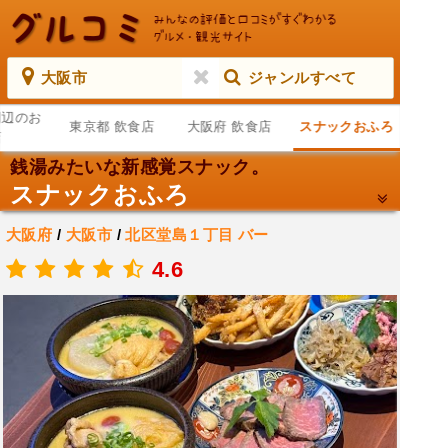
大阪市
ジャンルすべて
周辺のお
東京都 飲食店
大阪府 飲食店
スナックおふろ
店
銭湯みたいな新感覚スナック。
スナックおふろ
大阪府
/
大阪市
/
北区堂島１丁目
バー
.
4.6