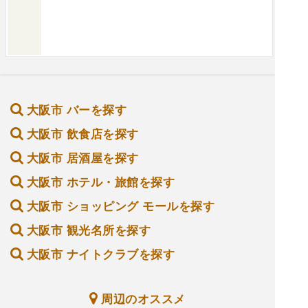
味しいです✨✨巻きバラはしっとり柔らかくて肉
の旨味が濃厚😍豚バラは炙られており香ばしく、
脂身の甘みがええ塩梅😋豚肩ロースは大判で食べ
応えがあり、赤身の肉の旨味を楽しめます✨鶏ム
ネ肉はしっとりと柔らかく仕上げられており、あ
っさりしながらもコショウのアクセントが効いて
大阪市 バーを探す
います✨おふろをイメージしてるので可愛らしく
て、ゆったりとお酒とお料理を楽しめる雰囲気の
大阪市 飲食店を探す
良いお店♨️そして〆にラーメンが食べられ大満足
大阪市 居酒屋を探す
間違い無し価格も北新地なのに良心的なので、是
非立ち寄ってみて下さいね‼️帰り際にご挨拶させ
大阪市 ホテル・旅館を探す
て頂いて、NO NOODLE,NO LIFE.ステッカー進
大阪市 ショッピング モールを探す
呈させて頂きました😊とっても美味しかったです
大阪市 観光名所を探す
ご馳走様でした。
大阪市 ナイトクラブを探す
周辺のオススメ