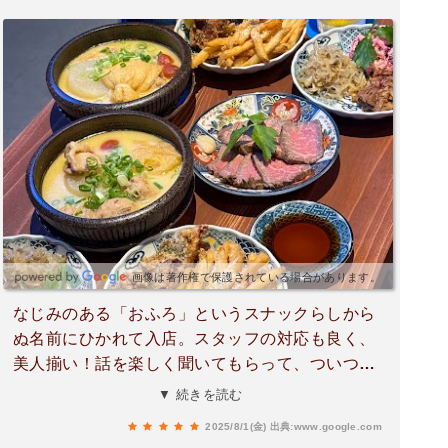
画像は著作権で保護されている場合があります。
なじみのある「おふろ」というスナックらしから
ぬ名前にひかれて入店。スタッフの対応も良く、
美人揃い！話を楽しく聞いてもらって、ついつい
長風呂をしてしまいました。一階のラーメン屋さ
▼ 続きを読む
んのラーメンもデリバリーしてくれるみたいで
2025/8/1(金)
出典:www.google.com
す。３階はカラオケがある広いパーティールーム