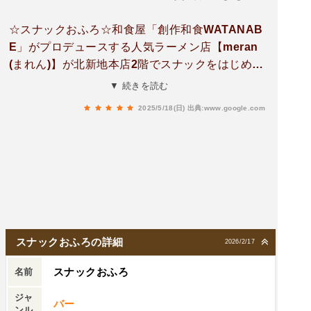
をくぐって階段をあがって行きましょう‼️ドアを
開けるときらびやかに輝くミラーボールとスナッ
☆スナックおふろ☆和食屋「創作和食WATANAB
クおふろと書かれたネオンと壁に描かれた富士山
E」がプロデュースする人気ラーメン店【meran
がお出迎えしてくれます🏔️鍵付きのロッカーなど
(まれん)】が北新地本店2階でスナックをはじめま
もあって銭湯っぽい雰囲気がありますね～♨️♨️♨️入
したっ(ﾟ∀ﾟ)コンセプトは"おふろ"入浴料金(通常
▼ 続きを読む
口の右手にはカウンター席があり、左手にはソフ
席)として21時まで1000円(カラオケ不可)21時以
ァ席が用意されており、他にも個室があります。
2025/5/18(日)
出典:www.google.com
降はカラオケも可能で、男性2500円・女性1000
メニューの中から気になったものを幾つか頂いて
円(1時間毎の自動延長制)店内にはミラーボールや
みました。今回注文したのはこちら👋『レーズン
ステージ、銭湯に関する備品やアイテムがいっぱ
バター最中』700円最中の皮の上にレーズンバタ
い。メニューもおばんざいや揚げ物、飯系と充実
ーを載せたもの。『牡蠣のオイル煮』800円糸唐
してますよ。オーダー↓■地鶏醤油そば(1100円)1
辛子のアクセントが効いており、濃厚な牡蠣の旨
階のmeranから出前してもらえる素晴らしいシス
味にピリッとした刺激が絶妙。『鶏むねと柴漬け
テム。丹波黒どりと水だけで取ったスープに自家
のマヨサラ』500円むね肉と柴漬けってこんなに
製醤油ダレと香味油をブレンドした、シンプルな
スナックおふろの詳細
2026/2/17
合うんですね～‼️それぞれの味は勿論知ってます
がらもコクとキレがあるスープ。小麦を感じるプ
が、合わさるとこんな感じになるんですね♪ 斬
スナックおふろ
リっとした麺との相性も◎■鶏白湯おでん盛り(10
名前
新。『白滝とザーサイのペペロン』650円プリプ
00円)梅しそつくね、鶏もも、餅巾着、ミニトマ
ジャ
リ食感の白滝とコリコリ食感のザーサイの融合
バー
ト、大根。■大人のクリームソーダ(1300円)アル
ンル