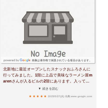
画像は著作権で保護されている場合があります。
北新地に最近オープンしたスナックおふろさんに
行ってみました。1階に上品で美味なラーメン屋m
arenさんが入るビルの2階にあります。入ってみ
ると、昭和レトロ×銭湯×おばんざいをコンセプト
▼ 続きを読む
にしたネオスナックとのこと。Great👍2階はカウ
2025/5/27(火)
出典:www.google.com
ンターとBOX席、3階には北新地には珍しい団体
利用が可能な個室が2部屋ありました。これは北