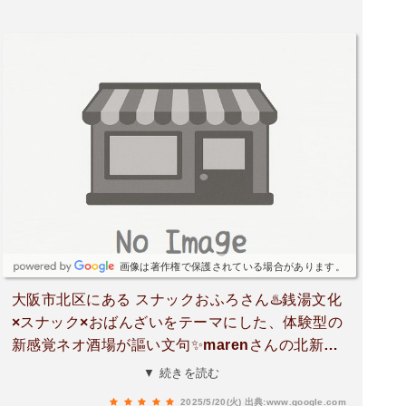
新地ユーザーとしては非常に有難いです。しかも
2階入り口正面には富士山壁画麓に輝くネオンサ
インでの映えスポット、お立ち台にスタンドマイ
ク、子供心をくすぐるガチャガチャなど、遊び心
満点。肝心のおばんざいについても、メニューも
豊富でどれも本当に美味しかったです。1階のmar
enも系列のようで、ラーメンのテイクアウトも可
能とのこと。スタッフも初々しく丁寧な接客をし
てくれて、とても楽しく利用できました。北新地
に寄った際はまた是非利用したいお店です。
画像は著作権で保護されている場合があります。
大阪市北区にある スナックおふろさん♨️銭湯文化
×スナック×おばんざいをテーマにした、体験型の
新感覚ネオ酒場が謳い文句✨marenさんの北新地
本店の2階にお店があります。この日はオープン
▼ 続きを読む
前のレセプションに参加させて頂きました。暖簾
2025/5/20(火)
出典:www.google.com