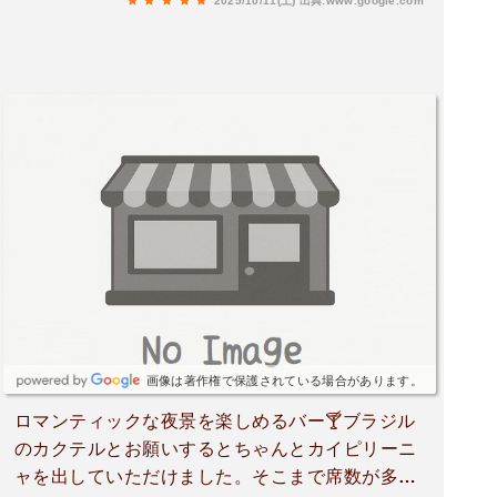
2025/10/11(土)
出典:www.google.com
が、1人でじっくり嗜むのもいいです。カウンタ
ー席とテーブル席があります。また、バーなので
かなりの数のお酒を取り揃えています。メジャー
なものから、あまり知られていないものまで幅広
く扱っています。カクテルも季節に合わせたもの
がメニューに出ますし、こちらのリクエストに沿
ったものを作ってくれたりします。総じて非常に
満足度が高いバーですし、価格も良心的なのでこ
れからも通います。
画像は著作権で保護されている場合があります。
ロマンティックな夜景を楽しめるバー🍸ブラジル
のカクテルとお願いするとちゃんとカイピリーニ
ャを出していただけました。そこまで席数が多く