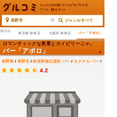
長野市
ジャンルすべて
周辺のお
東京都 飲食店
大阪府 飲食店
バー「アポロ」
店
ロマンティックな夜景とカイピリーニャ。
バー「アポロ」
長野県
/
長野市
/
南長野南石堂町
バー
/
カクテル バー
/
居酒屋
4.2
.