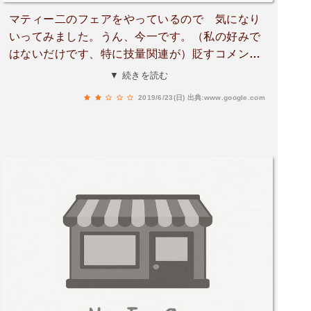
マティー二のフェアをやっているので 気になり
いってみました。うん、今一です。（私の好みで
はないだけです、特に技量関連が）貶すコメント
とかはあまり書きたくないので 以上です。
▼ 続きを読む
2019/6/23(日)
出典:www.google.com