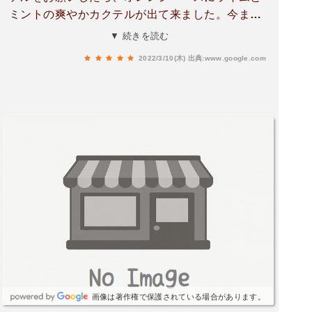
ミントの爽やかカクテルが出て来ました。今まで
に味わった事の無い美味しさでした。夜景も綺麗
▼ 続きを読む
で居心地の良いお店でした。
2022/3/10(木)
出典:www.google.com
画像は著作権で保護されている場合があります。