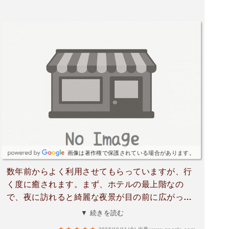
画像は著作権で保護されている場合があります。
数年前からよく利用させてもらっていますが、行
く度に癒されます。まず、ホテルの最上階なの
で、夜に訪れると綺麗な夜景が目の前に広がって
おり、ロマンチックな気分とともに美味しいお酒
▼ 続きを読む
を堪能できます。カップルや夫婦におすすめです