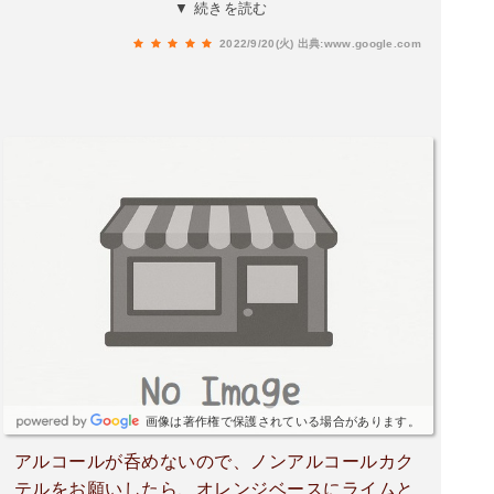
作ってくださいました！キレイな淡いピンクのカ
▼ 続きを読む
クテルは今まで飲んだ中で一番美味しくて、夜景
2022/9/20(火)
出典:www.google.com
もキレイでとても感動しました。ありがとうござ
いました！また利用させていただきます。
画像は著作権で保護されている場合があります。
アルコールが呑めないので、ノンアルコールカク
テルをお願いしたら、オレンジベースにライムと