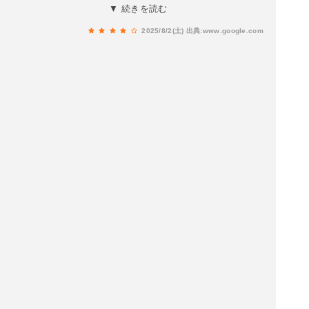
無いので予約して行った方が良いかもしれませ
▼ 続きを読む
ん。
2025/8/2(土)
出典:www.google.com