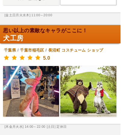
[金土日月火水木] 11:00～20:00
思い以上の素敵なキャラがここに！
犬工房
千葉県
/
千葉市稲毛区
/
長沼町
コスチューム ショップ
5.0
[木金月火水] 14:00～22:00
[土日] 定休日