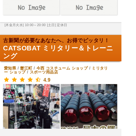
[木金月火水] 10:00～20:00
[土日] 定休日
古新聞が必要なあなたへ、お得でピッタリ！
CATSOBAT ミリタリー＆トレーニ
ング
愛知県
/
蟹江町
/
今西
コスチューム ショップ
/
ミリタリ
ー ショップ
/
スポーツ用品店
4.9