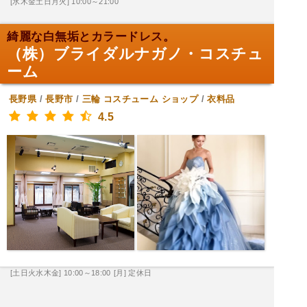
[水木金土日月火] 10:00～21:00
綺麗な白無垢とカラードレス。
（株）ブライダルナガノ・コスチュ
ーム
長野県
/
長野市
/
三輪
コスチューム ショップ
/
衣料品
4.5
[土日火水木金] 10:00～18:00
[月] 定休日