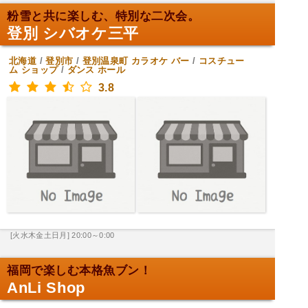
粉雪と共に楽しむ、特別な二次会。
登別 シバオケ三平
北海道
/
登別市
/
登別温泉町
カラオケ バー
/
コスチュー
ム ショップ
/
ダンス ホール
3.8
[火水木金土日月] 20:00～0:00
福岡で楽しむ本格魚ブン！
AnLi Shop