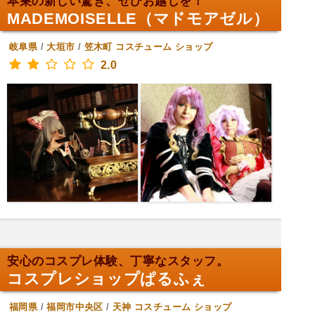
本巣の新しい驚き、ぜひお越しを！
MADEMOISELLE（マドモアゼル）
岐阜県
/
大垣市
/
笠木町
コスチューム ショップ
2.0
安心のコスプレ体験、丁寧なスタッフ。
コスプレショップぱるふぇ
福岡県
/
福岡市中央区
/
天神
コスチューム ショップ