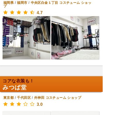
福岡県
/
福岡市
/
中央区白金１丁目
コスチューム ショッ
プ
4.7
コアな衣装も！
みつば堂
東京都
/
千代田区
/
外神田
コスチューム ショップ
3.0