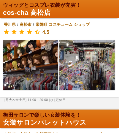
ウィッグとコスプレ衣装が充実！
cos-cha 高松店
香川県
/
高松市
/
常磐町
コスチューム ショップ
4.5
[月火木金土日] 11:00～20:00
[水] 定休日
梅田サロンで楽しい女装体験を！
女装サロンパレットハウス