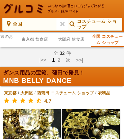
コスチューム ショ
全国
ップ
周辺のお
全国 コスチュー
東京都 飲食店
大阪府 飲食店
店
ム ショップ
全
32
件
|<<
1
2
次
>>|
ダンス用品の宝箱、蒲田で発見！
MNB BELLY DANCE
東京都
/
大田区
/
西蒲田
コスチューム ショップ
/
衣料品
4.7