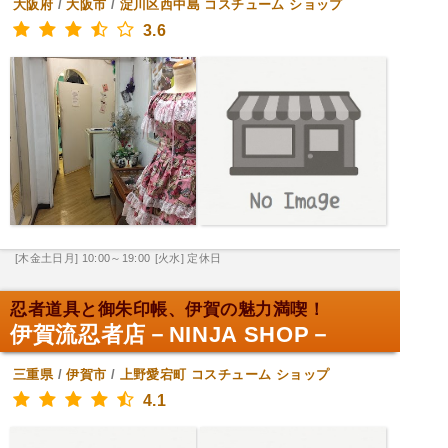
大阪府
/
大阪市
/
淀川区西中島
コスチューム ショップ
3.6
[木金土日月] 10:00～19:00
[火水] 定休日
忍者道具と御朱印帳、伊賀の魅力満喫！
伊賀流忍者店－NINJA SHOP－
三重県
/
伊賀市
/
上野愛宕町
コスチューム ショップ
4.1