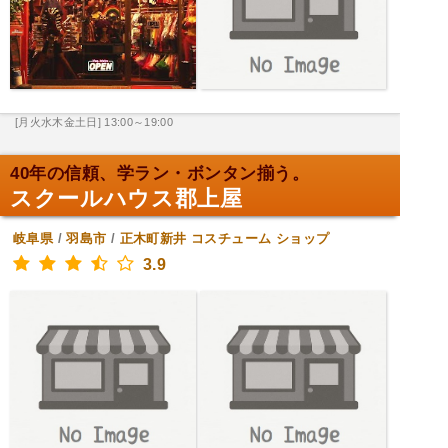
[月火水木金土日] 13:00～19:00
40年の信頼、学ラン・ボンタン揃う。
スクールハウス郡上屋
岐阜県
/
羽島市
/
正木町新井
コスチューム ショップ
3.9