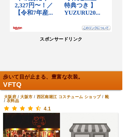
スポンサードリンク
歩いて目が止まる、豊富な衣装。
VFTQ
大阪府
/
大阪市
/
西区南堀江
コスチューム ショップ
/
靴
/
衣料品
4.1