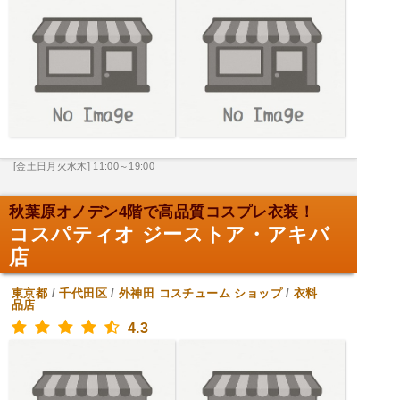
[金土日月火水木] 11:00～19:00
秋葉原オノデン4階で高品質コスプレ衣装！
コスパティオ ジーストア・アキバ
店
東京都
/
千代田区
/
外神田
コスチューム ショップ
/
衣料
品店
4.3