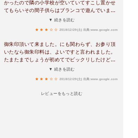
かったので隣の小学校が空いていてすこし置かせ
てもらいその間子供らはブランコで遊んでいまし
た。ここはすっごいでかい木が沢山あって凄かっ
▼ 続きを読む
たです！御朱印料はお参り頂いたら良いですて言
2018/12/29(土)
出典:www.google.com
われましたがまた社殿に戻りチャリンと入れてき
ました！
御朱印頂いて来ました。にも関わらず、お参り頂
いたなら御朱印料は、よいですと言われました。
たまたまでしょうが初めてでビックリしたけど今
日の喜びの１日として記憶に残りそうです。あり
▼ 続きを読む
がとうございました。
2018/12/29(土)
出典:www.google.com
レビューをもっと読む