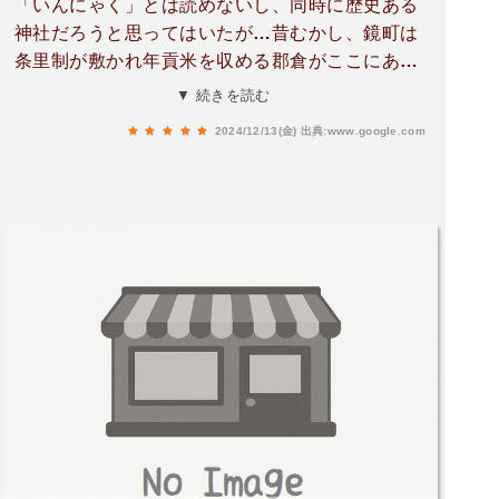
「いんにゃく」とは読めないし、同時に歴史ある
神社だろうと思ってはいたが…昔むかし、鏡町は
条里制が敷かれ年貢米を収める郡倉がここにあっ
たそうな。「印」は役所が朝廷から預かった公
▼ 続きを読む
印、「鑰」は鍵のこと。後に郡倉が廃止され、建
2024/12/13(金)
出典:www.google.com
久9(1198)年その跡地に神社が造営され「印鑰」が
神社の名称になったらしい。御祭神は武内宿禰の
子、蘇我石川宿禰が諸般の事情でなったようだ。
本殿後ろには境内社で弁天さんと粟島さんがお祀
りされていて、妊婦さんが安産祈願で潜る背の低
い鳥居を初めて見た。長崎の神社ではあり得ない
歴史の長さに驚いてしまう。条里制なんて言葉は
諫早まで行かないと聞けないし…御神木がたくさ
んあるのが印象的な神社だった。