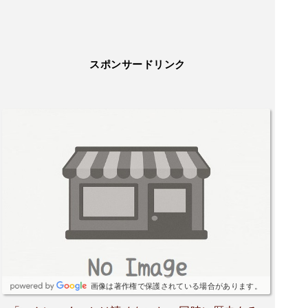
ないが、側背面の小壁には柱間各々に鶴の彫刻が
ある。 境内正面へ直進する道路が参道となり、そ
の突き当りに、 当神社と向かい合うように石造小
祠の福島神社がある。 との事です。以前ニュース
スポンサードリンク
でお祭りの様子が流れており、神社の名前もあま
り聞いた事がないため訪れたかった神社です。ご
挨拶も兼ねて参拝し御朱印(初穂料お気持ち)を受
けたく社務所のチャイムを押すと対応下さいまし
た。ありがとうございました🙏🏻
画像は著作権で保護されている場合があります。