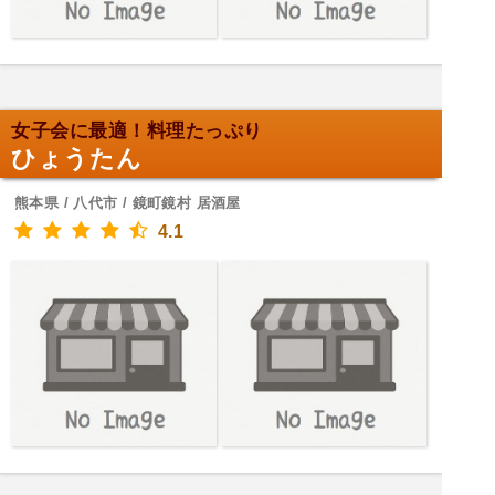
女子会に最適！料理たっぷり
ひょうたん
熊本県 / 八代市 / 鏡町鏡村 居酒屋
4.1