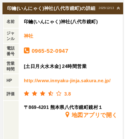
印鑰(いんにゃく)神社(八代市鏡町)の詳細
2025/12/13
印鑰(いんにゃく)神社(八代市鏡町)
名前
ジャ
神社
ンル
電話
0965-52-0947
番号
営業
[土日月火水木金] 24時間営業
時間
http://www.innyaku-jinja.sakura.ne.jp/
HP
3.8
評価
〒869-4201 熊本県八代市鏡町鏡村１
地図アプリで開く