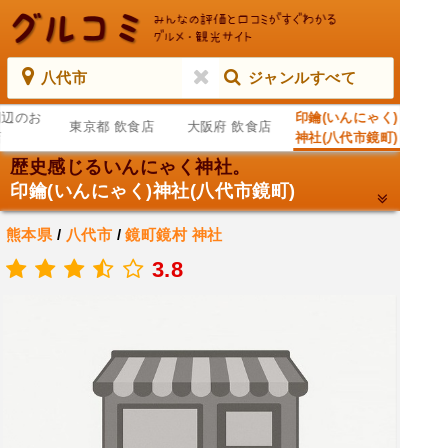
八代市
ジャンルすべて
周辺のお
印鑰(いんにゃく)
東京都 飲食店
大阪府 飲食店
店
神社(八代市鏡町)
歴史感じるいんにゃく神社。
印鑰(いんにゃく)神社(八代市鏡町)
熊本県
/
八代市
/
鏡町鏡村
神社
.
3.8