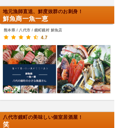
地元漁師直送、鮮度抜群のお刺身！
鮮魚商一魚一恵
熊本県 / 八代市 / 鏡町鏡村 鮮魚店
4.7
八代市鏡町の美味しい個室居酒屋！
笑