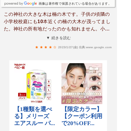
画像は著作権で保護されている場合があります。
この神社の大きな木は楠の木です。子供の頃隣の
小学校校庭にも10本近くの楠の大木が茂ってまし
た。神社の所有地だったのかも知れません。小学
校の大木は今はありません。近くの鏡が池には毎
▼ 続きを読む
年4月7日印鑰神社に捧げる鮒取りの行事がありま
2023/1/27(金)
出典:www.google.com
す。褌一丁の若者が手掴みで鮒を取る際泥を観客
に投げ泥で汚れるのは縁起物とのことでしたが今
も実施されてるか故郷を離れて長いので不明で
す。