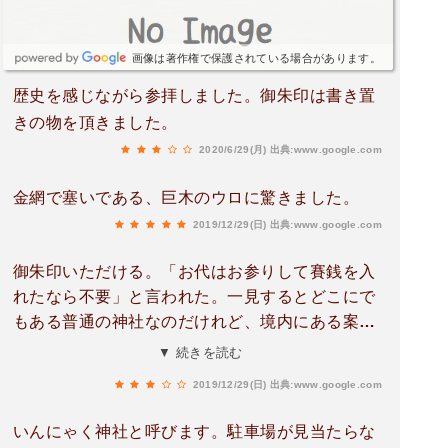
画像は著作権で保護されている場合があります。
歴史を感じながら参拝しました。御朱印は書き置
きの物を頂きました。
2020/6/29(月)
出典:www.google.com
金網で塞いである、巨木のウロに驚きました。
2019/12/29(日)
出典:www.google.com
御朱印いただける。「お代はお参りして賽銭を入
れたなら不要」と言われた。一見するとどこにで
もある普通の神社なのだけれど、境内にある案内
板を見たら奈良時代から歴史があって驚いた。
▼ 続きを読む
2019/12/29(日)
出典:www.google.com
いんにゃく神社と呼びます。駐車場が見当たらな