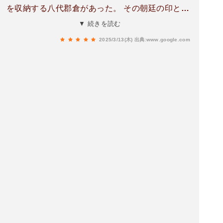
を収納する八代郡倉があった。 その朝廷の印とか
ぎ (鑰)を祀ったとされる。また「八代郡誌」に
▼ 続きを読む
は、1198(建久9)年、相良長頼の弟・為頼により、
2025/3/13(木)
出典:www.google.com
石川宿禰を祭神として創建されたとされる。 現在
の拝殿は入母屋平入、向拝つきで、銅板葺。妻飾
に叉首組がみられる。建物の三方に組高欄つきの
回り縁が回る。 向拝柱をのぞき円柱で地覆、切目
長押、内法長押、頭貫で固める。長押金具に六葉
をほどこす。組物は平三斗、木鼻は台輪がないが
禅宗様木鼻とする。建具は正面中央は4枚引違い
戸で、残りの正側面の柱間に半部をいれる。 本殿
は三間社流造、銅板葺で、三方に組高欄つきの回
り縁が回る。向拝柱は角柱で礎盤に立つ。木鼻は
獅子鼻と象鼻。 繋虹梁は外側のみ海老虹梁とす
る。手挟は菊の丸彫。すがる破風の降懸魚は水鳥
である。身舎は亀腹に建ち、円柱で、内法長押に
は六葉の釘隠しがつく。組物は一手先で彫刻板支
輪と蛇腹支輪が回る。妻飾は金網で十分には見え