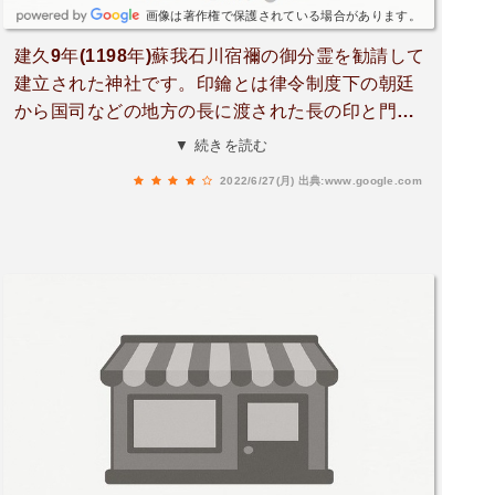
画像は著作権で保護されている場合があります。
建久9年(1198年)蘇我石川宿禰の御分霊を勧請して
建立された神社です。印鑰とは律令制度下の朝廷
から国司などの地方の長に渡された長の印と門や
倉の鑰(かぎ)の事で、印鑰自体が神格化されて祀
▼ 続きを読む
られ、後に別の神を祀るようになった神社が全国
2022/6/27(月)
出典:www.google.com
的にも幾つか見受けられます。鎮座地は八代郡の
郡倉跡地だそうです。