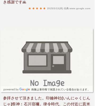
き感謝です🙏
2025/3/13(木)
出典:www.google.com
画像は著作権で保護されている場合があります。
参拝させて頂きました。印鑰神社(いんにゃくじん
じゃ)祭神︰石川宿禰。律令時代、この付近に貢米