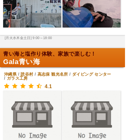
[月火水木金土日] 9:00～18:00
青い海と塩作り体験、家族で楽しむ！
Gala青い海
沖縄県
/
読谷村
/
高志保
観光名所
/
ダイビング センター
/
ガラス工房
4.1