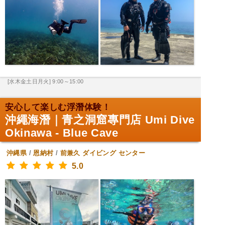
[水木金土日月火] 9:00～15:00
安心して楽しむ浮潛体験！
沖繩海潛｜青之洞窟專門店 Umi Dive
Okinawa - Blue Cave
沖縄県
/
恩納村
/
前兼久
ダイビング センター
5.0