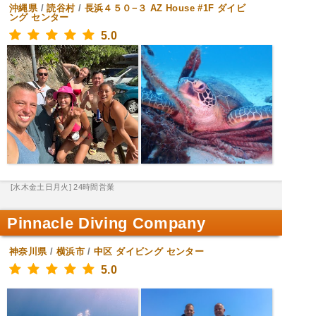
沖縄県
/
読谷村
/
長浜４５０−３ AZ House #1F
ダイビ
ング センター
5.0
[水木金土日月火] 24時間営業
Pinnacle Diving Company
神奈川県
/
横浜市
/
中区
ダイビング センター
5.0