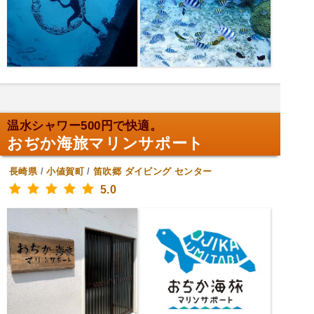
温水シャワー500円で快適。
おぢか海旅マリンサポート
長崎県
/
小値賀町
/
笛吹郷
ダイビング センター
5.0