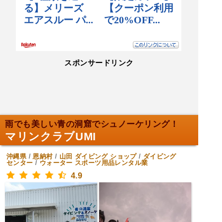
スポンサードリンク
雨でも美しい青の洞窟でシュノーケリング！
マリンクラブUMI
沖縄県
/
恩納村
/
山田
ダイビング ショップ
/
ダイビング
センター
/
ウォーター スポーツ用品レンタル業
4.9