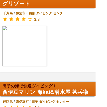
グリゾート
千葉県
/
勝浦市
/
鵜原
ダイビング センター
3.8
田子の海で快適ダイビング！
西伊豆マリン 海kai&潜水屋 甚兵衞
静岡県
/
西伊豆町
/
田子
ダイビング センター