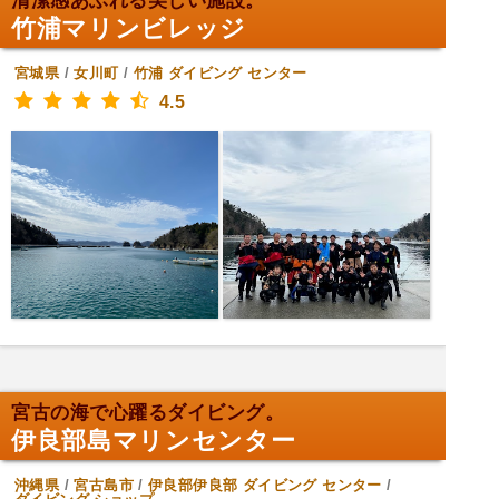
清潔感あふれる美しい施設。
竹浦マリンビレッジ
宮城県
/
女川町
/
竹浦
ダイビング センター
4.5
宮古の海で心躍るダイビング。
伊良部島マリンセンター
沖縄県
/
宮古島市
/
伊良部伊良部
ダイビング センター
/