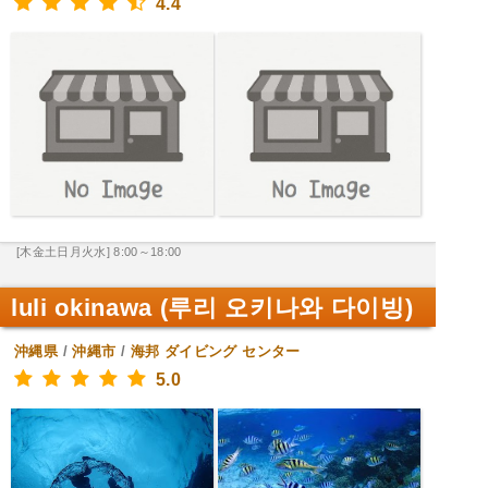
4.4
[木金土日月火水] 8:00～18:00
luli okinawa (루리 오키나와 다이빙)
沖縄県
/
沖縄市
/
海邦
ダイビング センター
5.0