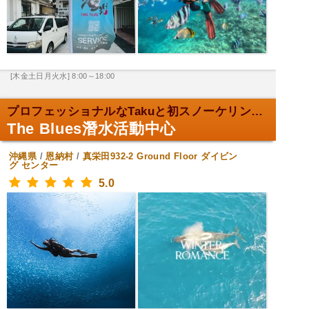
[木金土日月火水] 8:00～18:00
プロフェッショナルなTakuと初スノーケリング。
The Blues潛水活動中心
沖縄県
/
恩納村
/
真栄田932-2 Ground Floor
ダイビン
グ センター
5.0