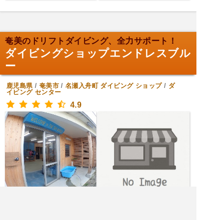
奄美のドリフトダイビング、全力サポート！
ダイビングショップエンドレスブル
ー
鹿児島県
/
奄美市
/
名瀬入舟町
ダイビング ショップ
/
ダ
イビング センター
4.9
[月火水木金土日] 7:00～20:00