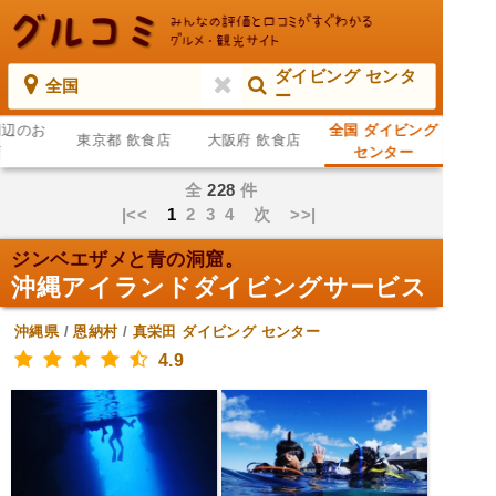
ダイビング センタ
全国
ー
周辺のお
全国 ダイビング
東京都 飲食店
大阪府 飲食店
店
センター
全
228
件
|<<
1
2
3
4
次
>>|
ジンベエザメと青の洞窟。
沖縄アイランドダイビングサービス
沖縄県
/
恩納村
/
真栄田
ダイビング センター
4.9