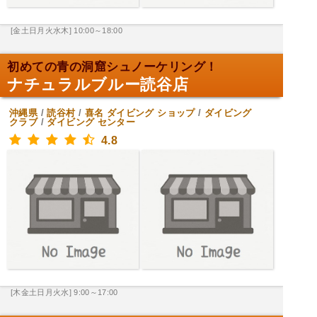
[金土日月火水木] 10:00～18:00
初めての青の洞窟シュノーケリング！
ナチュラルブルー読谷店
沖縄県
/
読谷村
/
喜名
ダイビング ショップ
/
ダイビング
クラブ
/
ダイビング センター
4.8
[木金土日月火水] 9:00～17:00