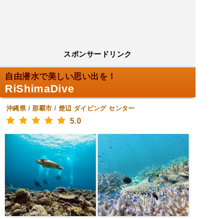
スポンサードリンク
自由潜水で美しい思い出を！
RiShimaDive
沖縄県
/
那覇市
/
楚辺
ダイビング センター
5.0