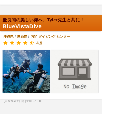
慶良間の美しい海へ、Tyler先生と共に！
BlueVistaDive
沖縄県
/
浦添市
/
内間
ダイビング センター
4.9
[火水木金土日月] 9:00～16:00