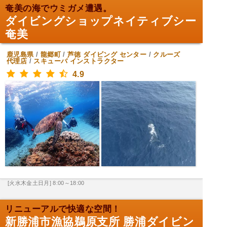
奄美の海でウミガメ遭遇。
ダイビングショップネイティブシー
奄美
鹿児島県
/
龍郷町
/
芦徳
ダイビング センター
/
クルーズ
代理店
/
スキューバ インストラクター
4.9
[火水木金土日月] 8:00～18:00
リニューアルで快適な空間！
新勝浦市漁協鵜原支所 勝浦ダイビン