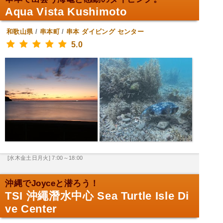
Aqua Vista Kushimoto
和歌山県
/
串本町
/
串本
ダイビング センター
5.0
[水木金土日月火] 7:00～18:00
沖縄でJoyceと潜ろう！
TSI 沖繩潛水中心 Sea Turtle Isle Di
ve Center