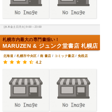
[水木金土日月火] 9:00～23:00
札幌市内最大の専門書揃い！
MARUZEN & ジュンク堂書店 札幌店
北海道
/
札幌市中央区
/
南
書店
/
コミック書店
/
免税店
4.2