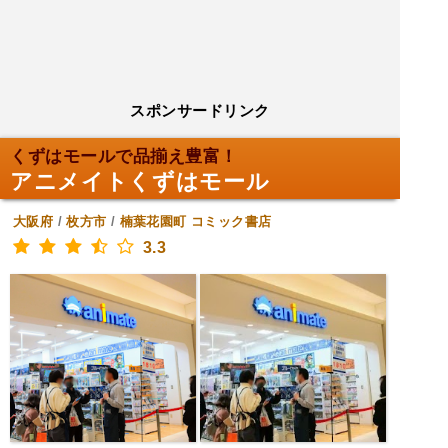
スポンサードリンク
くずはモールで品揃え豊富！
アニメイトくずはモール
大阪府
/
枚方市
/
楠葉花園町
コミック書店
3.3