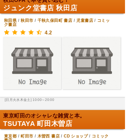
秋田OPAで本を買い込む！
ジュンク堂書店 秋田店
秋田県
/
秋田市
/
千秋久保田町
書店
/
児童書店
/
コミッ
ク書店
4.2
[日月火水木金土] 10:00～20:00
東京町田のオシャレな雑貨と本。
TSUTAYA 町田木曽店
東京都
/
町田市
/
木曽西
書店
/
CD ショップ
/
コミック