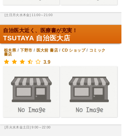
[土日月火水木金] 11:00～21:00
自治医大近く、医療書が充実！
TSUTAYA 自治医大店
栃木県
/
下野市
/
医大前
書店
/
CD ショップ
/
コミック
書店
3.9
[月火水木金土日] 9:00～22:00