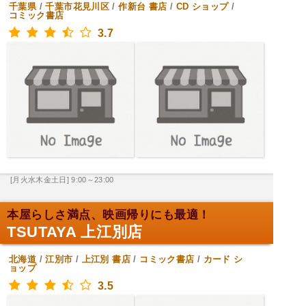
千葉県
/
千葉市花見川区
/
作新台
書店
/
CD ショップ
/
コミック書店
3.7
[月火水木金土日] 9:00～23:00
本屋らしさ満点、映画帰りにも最適！
TSUTAYA 上江別店
北海道
/
江別市
/
上江別
書店
/
コミック書店
/
カード シ
ョップ
3.5