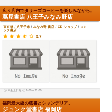
広々店内でタリーズコーヒーを楽しみながら。
蔦屋書店 八王子みなみ野店
東京都
/
八王子市
/
みなみ野
書店
/
CD ショップ
/
コミ
ック書店
3.7
[水木金土日月火] 9:00～21:00
福岡最大級の蔵書とシャンデリア。
ジュンク堂書店 福岡店