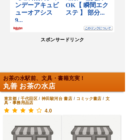
スポンサードリンク
お茶の水駅前、文具・書籍充実！
丸善 お茶の水店
東京都
/
千代田区
/
神田駿河台
書店
/
コミック書店
/
文
具・事務用品店
4.0