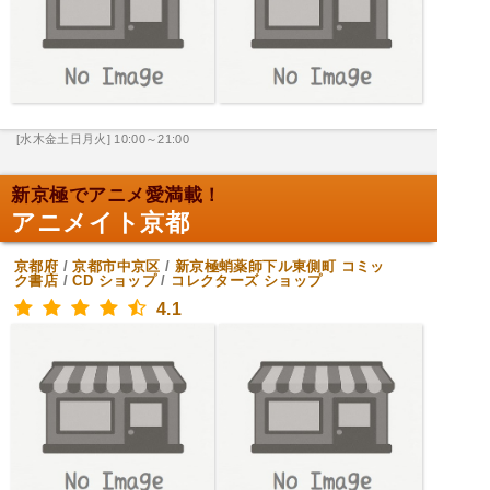
[水木金土日月火] 10:00～21:00
新京極でアニメ愛満載！
アニメイト京都
京都府
/
京都市中京区
/
新京極蛸薬師下ル東側町
コミッ
ク書店
/
CD ショップ
/
コレクターズ ショップ
4.1