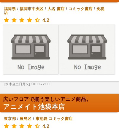
福岡県
/
福岡市中央区
/
大名
書店
/
コミック書店
/
免税
店
4.2
[水木金土日月火] 10:00～21:00
広いフロアで揃う楽しいアニメ商品。
アニメイト池袋本店
東京都
/
豊島区
/
東池袋
コミック書店
4.2