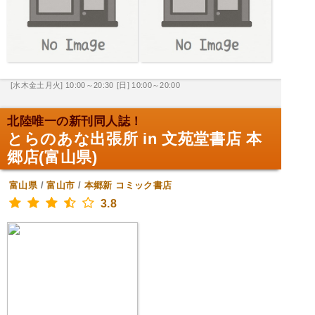
[水木金土月火] 10:00～20:30
[日] 10:00～20:00
北陸唯一の新刊同人誌！
とらのあな出張所 in 文苑堂書店 本
郷店(富山県)
富山県
/
富山市
/
本郷新
コミック書店
3.8