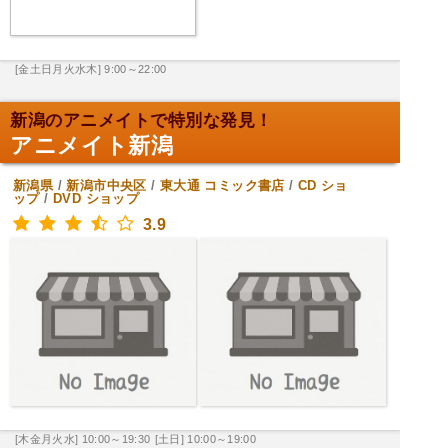
[金土日月火水木] 9:00～22:00
新潟のアニメイトで特別な発見！
アニメイト新潟
新潟県
/
新潟市中央区
/
東大通
コミック書店
/
CD ショ
ップ
/
DVD ショップ
3.9
[木金月火水] 10:00～19:30
[土日] 10:00～19:00