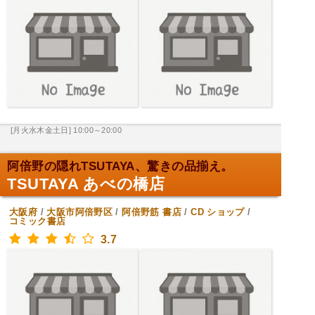
[月火水木金土日] 10:00～20:00
阿倍野の隠れTSUTAYA、驚きの品揃え。
TSUTAYA あべの橋店
大阪府
/
大阪市阿倍野区
/
阿倍野筋
書店
/
CD ショップ
/
コミック書店
3.7