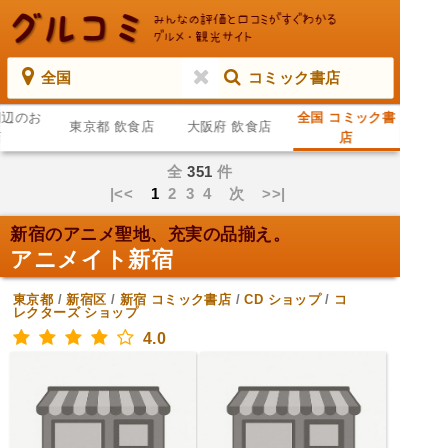
全国
コミック書店
周辺のお
全国 コミック書
東京都 飲食店
大阪府 飲食店
店
店
全
351
件
|<<
1
2
3
4
次
>>|
新宿のアニメ聖地、充実の品揃え。
アニメイト新宿
東京都
/
新宿区
/
新宿
コミック書店
/
CD ショップ
/
コ
レクターズ ショップ
4.0