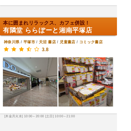
本に囲まれリラックス、カフェ併設！
有隣堂 ららぽーと湘南平塚店
神奈川県
/
平塚市
/
天沼
書店
/
児童書店
/
コミック書店
3.8
[木金月火水] 10:00～20:00
[土日] 10:00～21:00