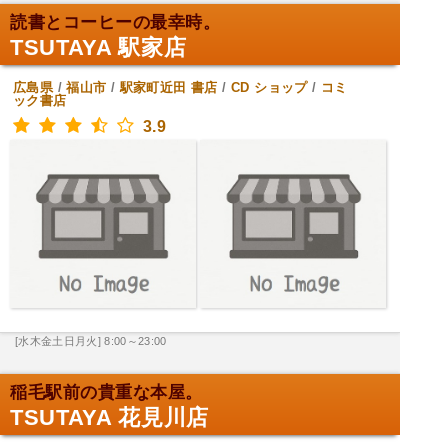
読書とコーヒーの最幸時。
TSUTAYA 駅家店
広島県
/
福山市
/
駅家町近田
書店
/
CD ショップ
/
コミ
ック書店
3.9
[水木金土日月火] 8:00～23:00
稲毛駅前の貴重な本屋。
TSUTAYA 花見川店