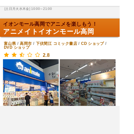
[土日月火水木金] 10:00～21:00
イオンモール高岡でアニメを楽しもう！
アニメイトイオンモール高岡
富山県
/
高岡市
/
下伏間江
コミック書店
/
CD ショップ
/
DVD ショップ
2.8
[火水木金土日月] 10:00～21:00