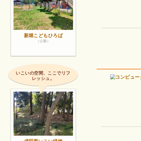
新堀こどもひろば
（公園）
いこいの空間、ここでリフ
レッシュ。