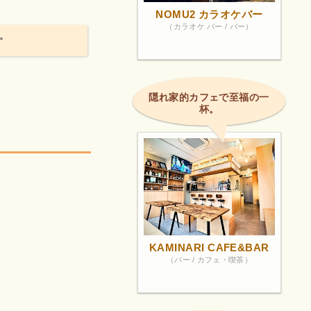
NOMU2 カラオケバー
（カラオケ バー / バー）
。
隠れ家的カフェで至福の一
杯。
KAMINARI CAFE&BAR
（バー / カフェ・喫茶）