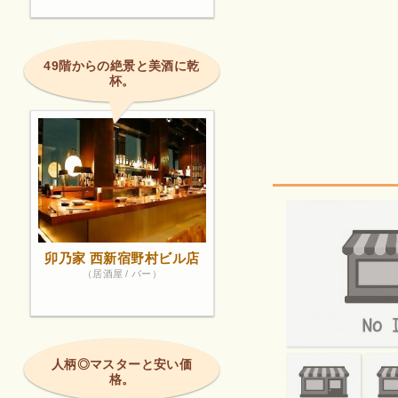
49階からの絶景と美酒に乾
杯。
卯乃家 西新宿野村ビル店
（居酒屋 / バー）
人柄◎マスターと安い価
格。