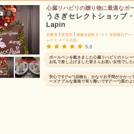
心臓リハビリの贈り物に最適なボ
うさぎセレクトショップ・C
Lapin
/
/
兵庫県
西宮市
南越木岩町２−２７ 苦楽園口アー
レクト メール広告
5.0
ボールペンを戴きました心臓リハビリのトレー
お礼で差し上げました皆さんお若い女性でした
だきああさしあげた甲...
安心です(^o^)品物も、かなりお手間がかか
ーズナブルな価格で有り難いです(^ー^)質の
るので、高級...