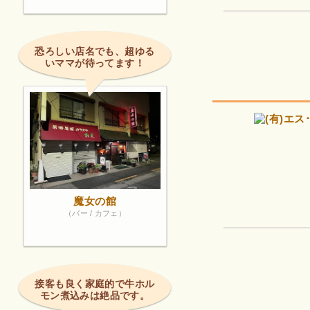
恐ろしい店名でも、超ゆる
いママが待ってます！
魔女の館
（バー / カフェ）
接客も良く家庭的で牛ホル
モン煮込みは絶品です。