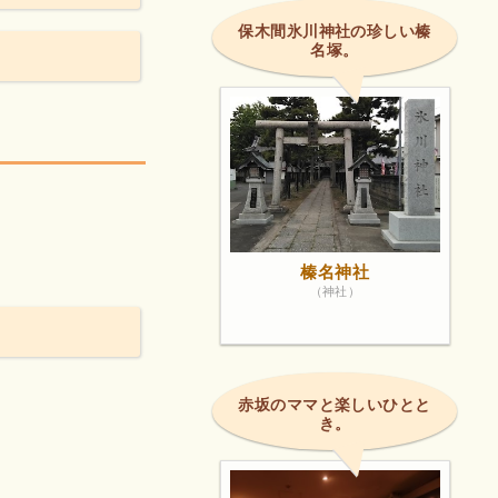
保木間氷川神社の珍しい榛
名塚。
榛名神社
（神社）
赤坂のママと楽しいひとと
き。