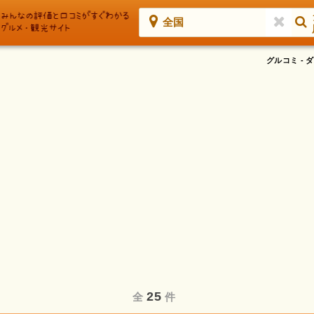
全国
グルコミ -
25
全
件