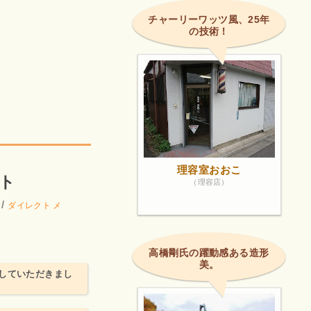
チャーリーワッツ風、25年
の技術！
理容室おおこ
ト
（理容店）
/
ダイレクト メ
高橋剛氏の躍動感ある造形
美。
していただきまし