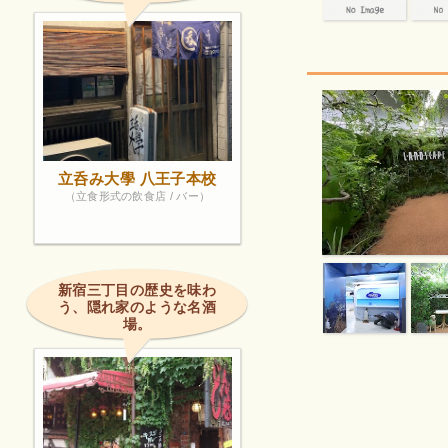
立呑み大學 八王子本校
（立食形式の飲食店 / バー）
新宿三丁目の歴史を味わ
う、隠れ家のような名酒
場。