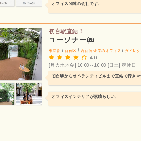
オフィス関連の会社です。
初台駅直結！
ユーソナー㈱
/
/
/
東京都
新宿区
西新宿
企業のオフィス
ダイレク
4.0
[月火水木金] 10:00～18:00
[日土] 定休日
初台駅からオペラシティビルまで直結で行きや
オフィスインテリアが素晴らしい。