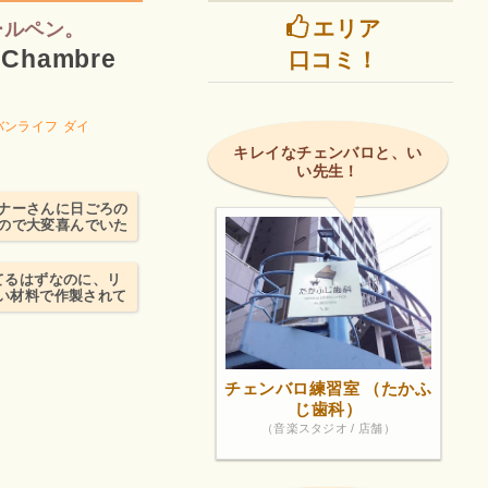
エリア
ールペン。
hambre
口コミ！
バンライフ
ダイ
キレイなチェンバロと、い
い先生！
ナーさんに日ごろの
ので大変喜んでいた
ってるはずなのに、リ
よい材料で作製されて
チェンバロ練習室 （たかふ
じ歯科）
（音楽スタジオ / 店舗）