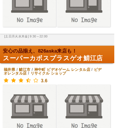
[土日月火水木金] 9:30～22:00
安心の品揃え、826aska来店も！
スーパーカボスプラスゲオ鯖江店
福井県
/
鯖江市
/
神中町
ビデオゲーム レンタル店
/
ビデ
オレンタル店
/
リサイクル ショップ
3.6