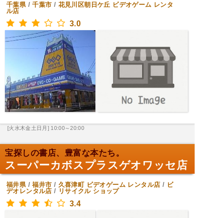
千葉県
/
千葉市
/
花見川区朝日ケ丘
ビデオゲーム レンタ
ル店
3.0
[火水木金土日月] 10:00～20:00
宝探しの書店、豊富な本たち。
スーパーカボスプラスゲオワッセ店
福井県
/
福井市
/
久喜津町
ビデオゲーム レンタル店
/
ビ
デオレンタル店
/
リサイクル ショップ
3.4