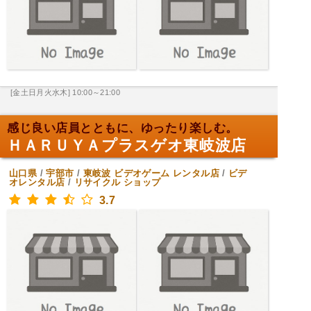
[金土日月火水木] 10:00～21:00
感じ良い店員とともに、ゆったり楽しむ。
ＨＡＲＵＹＡプラスゲオ東岐波店
山口県
/
宇部市
/
東岐波
ビデオゲーム レンタル店
/
ビデ
オレンタル店
/
リサイクル ショップ
3.7