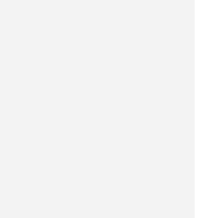
スポンサードリンク
トップ