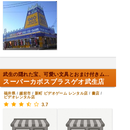
武生の隠れた宝、可愛い文具とおまけ付きムック。
スーパーカボスプラスゲオ武生店
福井県
/
越前市
/
新町
ビデオゲーム レンタル店
/
書店
/
ビデオレンタル店
3.7