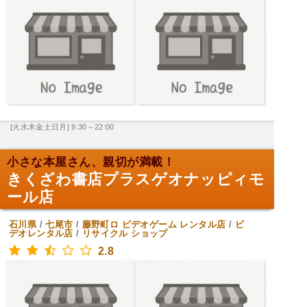
[火水木金土日月] 9:30～22:00
小さな本屋さん、親切が満載！
きくざわ書店プラスゲオナッピィモ
ール店
石川県
/
七尾市
/
藤野町ロ
ビデオゲーム レンタル店
/
ビ
デオレンタル店
/
リサイクル ショップ
2.8