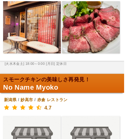
[火水木金土] 18:00～0:00
[月日] 定休日
スモークチキンの美味しさ再発見！
No Name Myoko
新潟県
/
妙高市
/
赤倉
レストラン
4.7