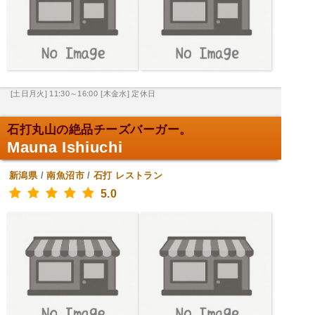
[土日月火] 11:30～16:00
[木金水] 定休日
石打丸山の絶品チーズバーガー。
Mauna Ishiuchi
新潟県
/
南魚沼市
/
石打
レストラン
5.0