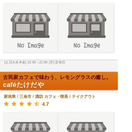
[土日火水木金] 10:30～21:00
[月] 定休日
古民家カフェで味わう、レモングラスの癒し。
caféたけだや
新潟県
/
三条市
/
諏訪
カフェ・喫茶
/
テイクアウト
4.7