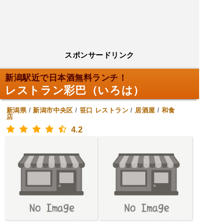
スポンサードリンク
新潟駅近で日本酒無料ランチ！
レストラン彩巴（いろは）
新潟県
/
新潟市中央区
/
笹口
レストラン
/
居酒屋
/
和食
店
4.2