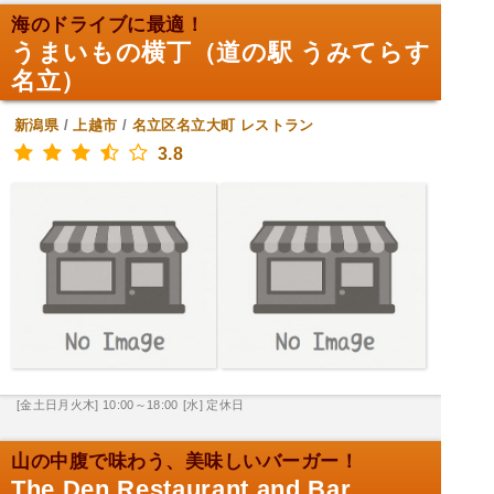
海のドライブに最適！
うまいもの横丁（道の駅 うみてらす
名立）
新潟県
/
上越市
/
名立区名立大町
レストラン
3.8
[金土日月火木] 10:00～18:00
[水] 定休日
山の中腹で味わう、美味しいバーガー！
The Den Restaurant and Bar