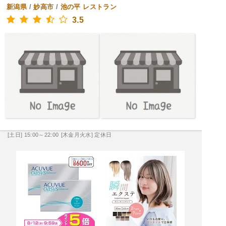
新潟県
/
妙高市
/
池の平
レストラン
3.5
[土日] 15:00～22:00
[木金月火水] 定休日