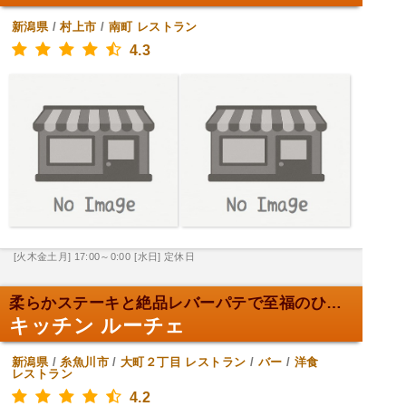
新潟県
/
村上市
/
南町
レストラン
4.3
[火木金土月] 17:00～0:00
[水日] 定休日
柔らかステーキと絶品レバーパテで至福のひととき。
キッチン ルーチェ
新潟県
/
糸魚川市
/
大町２丁目
レストラン
/
バー
/
洋食
レストラン
4.2