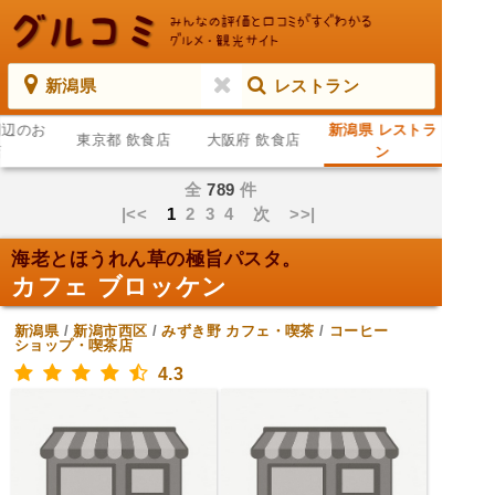
新潟県
レストラン
周辺のお
新潟県 レストラ
東京都 飲食店
大阪府 飲食店
店
ン
全
789
件
|<<
1
2
3
4
次
>>|
海老とほうれん草の極旨パスタ。
カフェ ブロッケン
新潟県
/
新潟市西区
/
みずき野
カフェ・喫茶
/
コーヒー
ショップ・喫茶店
4.3