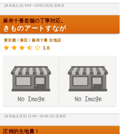
[水木金土火] 9:00～18:00
[日月] 定休日
麻布十番老舗の丁寧対応。
きものアートすなが
東京都
/
港区
/
麻布十番
生地店
3.6
[水木金土日月] 11:00～19:00
[火] 定休日
圧倒的生地量！