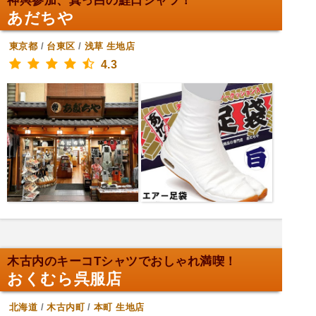
神輿参加、真っ白の鯉口シャツ！
あだちや
東京都
/
台東区
/
浅草
生地店
4.3
木古内のキーコTシャツでおしゃれ満喫！
おくむら呉服店
北海道
/
木古内町
/
本町
生地店