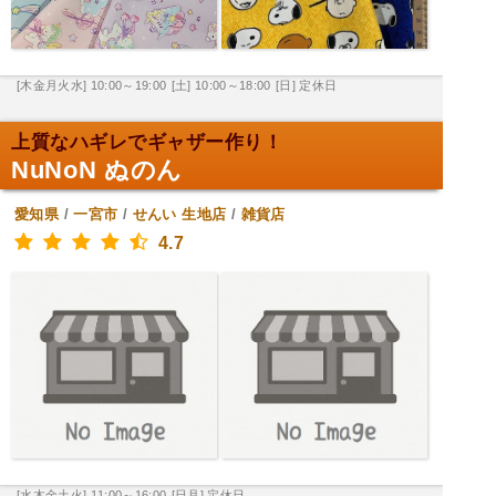
[木金月火水] 10:00～19:00
[土] 10:00～18:00
[日] 定休日
上質なハギレでギャザー作り！
NuNoN ぬのん
愛知県
/
一宮市
/
せんい
生地店
/
雑貨店
4.7
[水木金土火] 11:00～16:00
[日月] 定休日