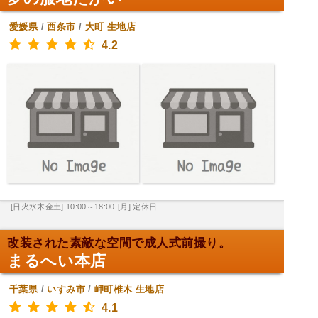
愛媛県
/
西条市
/
大町
生地店
4.2
[日火水木金土] 10:00～18:00
[月] 定休日
改装された素敵な空間で成人式前撮り。
まるへい本店
千葉県
/
いすみ市
/
岬町椎木
生地店
4.1