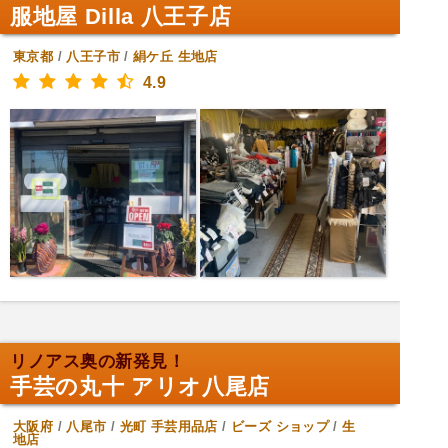
服地屋 Dilla 八王子店
東京都
/
八王子市
/
絹ケ丘
生地店
4.9
リノアス奥の新発見！
手芸の丸十 アリオ八尾店
大阪府
/
八尾市
/
光町
手芸用品店
/
ビーズ ショップ
/
生
地店