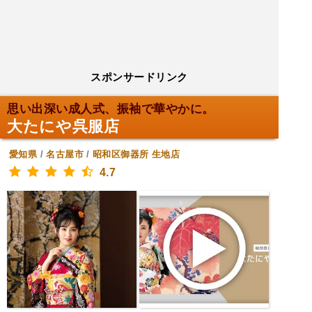
スポンサードリンク
思い出深い成人式、振袖で華やかに。
大たにや呉服店
愛知県
/
名古屋市
/
昭和区御器所
生地店
4.7