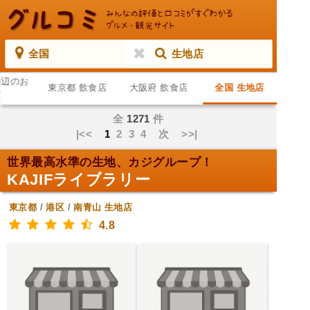
全国
生地店
周辺のお
東京都 飲食店
大阪府 飲食店
全国 生地店
店
全
1271
件
|<<
1
2
3
4
次
>>|
世界最高水準の生地、カジグループ！
KAJIFライブラリー
東京都
/
港区
/
南青山
生地店
4.8