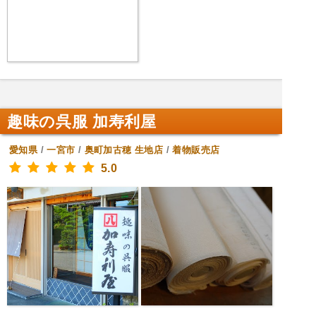
趣味の呉服 加寿利屋
愛知県
/
一宮市
/
奥町加古穂
生地店
/
着物販売店
5.0