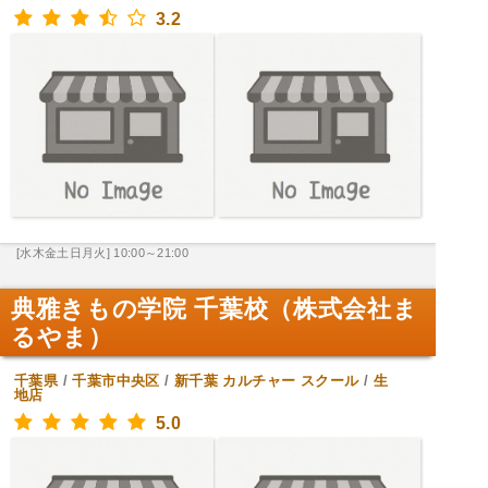
3.2
[水木金土日月火] 10:00～21:00
典雅きもの学院 千葉校（株式会社ま
るやま）
千葉県
/
千葉市中央区
/
新千葉
カルチャー スクール
/
生
地店
5.0