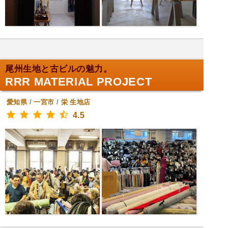
尾州生地と古ビルの魅力。
RRR MATERIAL PROJECT
愛知県
/
一宮市
/
栄
生地店
4.5