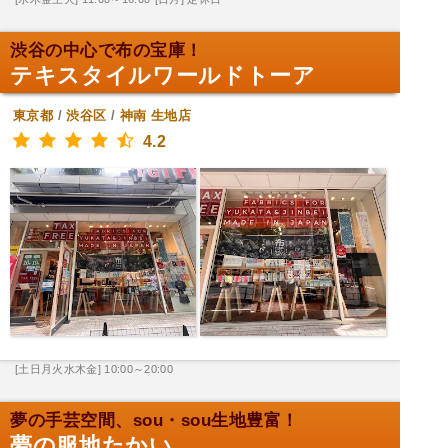
渋谷の中心で布の宝庫！
テキスタイルワールドトーア
東京都
/
渋谷区
/
神南
生地店
4.2
[土日月火水木金] 10:00～20:00
夢の手芸空間、sou・sou生地豊富！
夢の服地たかい