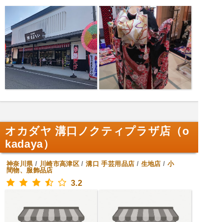
オカダヤ 溝口ノクティプラザ店（o
kadaya）
神奈川県
/
川崎市高津区
/
溝口
手芸用品店
/
生地店
/
小
間物、服飾品店
3.2