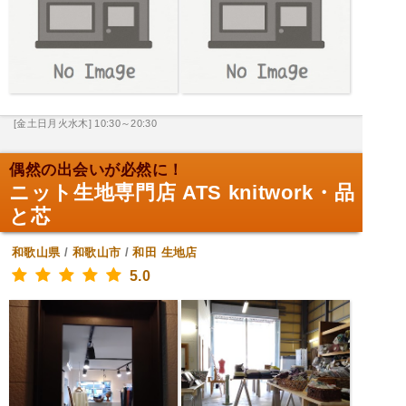
[金土日月火水木] 10:30～20:30
偶然の出会いが必然に！
ニット生地専門店 ATS knitwork・品
と芯
和歌山県
/
和歌山市
/
和田
生地店
5.0