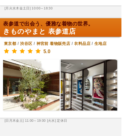
[月火水木金土日] 10:00～18:30
表参道で出会う、優雅な着物の世界。
きものやまと 表参道店
東京都
/
渋谷区
/
神宮前
着物販売店
/
衣料品店
/
生地店
5.0
[日月木金土] 11:00～19:00
[火水] 定休日