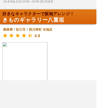
[火水木金土日] 10:00～18:00
[月] 定休日
好きなキャラクターで振袖アレンジ！
きものギャラリー八重垣
島根県
/
松江市
/
西川津町
生地店
4.9
|<<
1
2
3
4
次
>>|