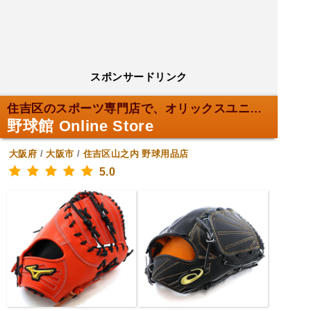
スポンサードリンク
住吉区のスポーツ専門店で、オリックスユニフォームを...
野球館 Online Store
大阪府
/
大阪市
/
住吉区山之内
野球用品店
5.0