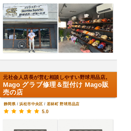
元社会人店長が営む相談しやすい野球用品店。
Mago グラブ修理＆型付け Mago販
売の店
静岡県
/
浜松市中央区
/
若林町
野球用品店
5.0