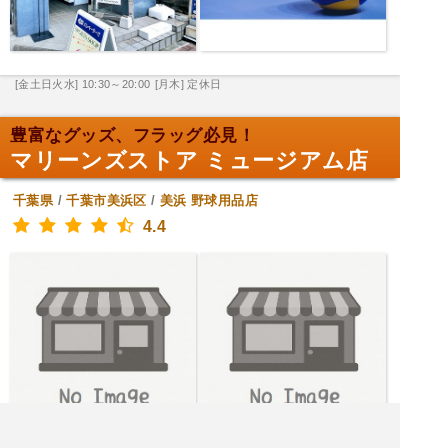
[金土日火水] 10:30～20:00
[月木] 定休日
豊富なグッズ、フラッグ必見！
マリーンズストア ミュージアム店
千葉県
/
千葉市美浜区
/
美浜
野球用品店
4.4