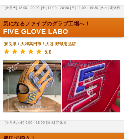
[金月火] 12:00～20:00
[土] 11:00～20:00
[日] 11:00～19:30
[水木] 定休日
気になるファイブのグラブ工場へ！
FIVE GLOVE LABO
奈良県
/
大和高田市
/
大谷
野球用品店
5.0
[土月火水金] 9:00～18:00
[日木] 定休日
豊田で揃う！