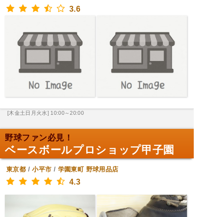
3.6
[木金土日月火水] 10:00～20:00
野球ファン必見！
ベースボールプロショップ甲子園
東京都
/
小平市
/
学園東町
野球用品店
4.3