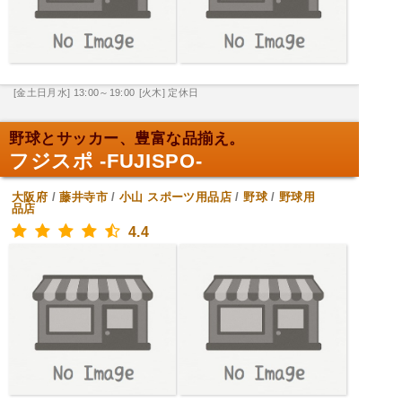
[金土日月水] 13:00～19:00
[火木] 定休日
野球とサッカー、豊富な品揃え。
フジスポ -FUJISPO-
大阪府
/
藤井寺市
/
小山
スポーツ用品店
/
野球
/
野球用
品店
4.4