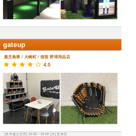
gateup
鹿児島県
/
大崎町
/
假宿
野球用品店
4.0
[水木金土日月] 10:00～19:00
[火] 定休日