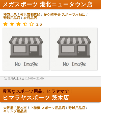
メガスポーツ 港北ニュータウン店
神奈川県
/
横浜市都筑区
/
茅ケ崎中央
スポーツ用品店
/
野球用品店
/
衣料品店
3.6
[土日月火水木金] 10:00～21:00
豊富なスポーツ用品、ヒラヤマで！
ヒマラヤスポーツ 茨木店
大阪府
/
茨木市
/
上穂積
スポーツ用品店
/
野球用品店
/
キャンプ用品店