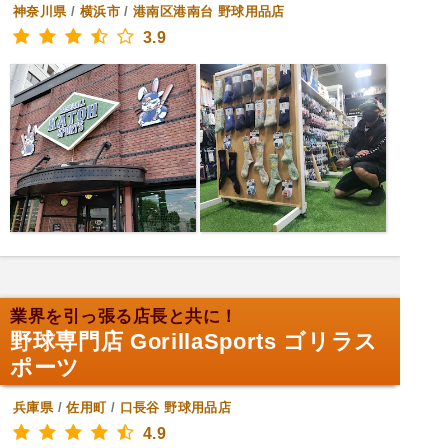
神奈川県
/
横浜市
/
港南区港南台
野球用品店
3.9
業界を引っ張る店長と共に！
野球専門店 GorillaSports ゴリラス
ポーツ
兵庫県
/
佐用町
/
口長谷
野球用品店
4.9