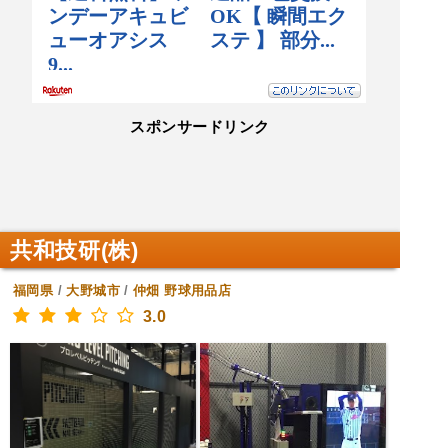
スポンサードリンク
共和技研(株)
福岡県
/
大野城市
/
仲畑
野球用品店
3.0