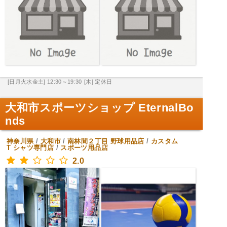
[日月火水金土] 12:30～19:30
[木] 定休日
大和市スポーツショップ EternalBo
nds
神奈川県
/
大和市
/
南林間２丁目
野球用品店
/
カスタム
T シャツ専門店
/
スポーツ用品店
2.0