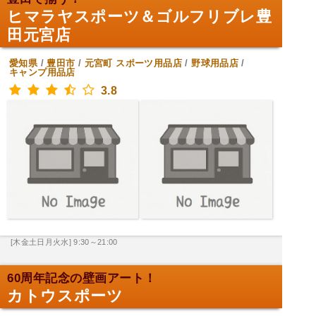
ヒマラヤスポーツ＆ゴルフリブレ豊
田元宮店
愛知県
/
豊田市
/
元宮町
スポーツ用品店
/
野球用品店
/
キャンプ用品店
3.8
[木金土日月火水] 9:30～21:00
60周年記念の壁画アート！
カトウスポーツ