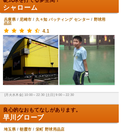
硬式球を打てる夢空間！
シャローム
兵庫県
/
尼崎市
/
久々知
バッティング センター
/
野球用
品店
4.1
[月火水木金] 10:00～22:30
[土日] 9:00～22:30
良心的なおもてなしがあります。
早川グローブ
埼玉県
/
朝霞市
/
栄町
野球用品店