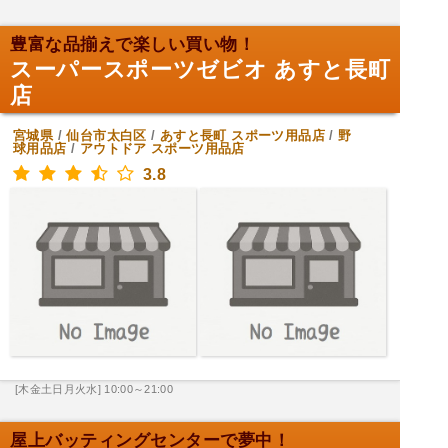
豊富な品揃えで楽しい買い物！
スーパースポーツゼビオ あすと長町
店
宮城県
/
仙台市太白区
/
あすと長町
スポーツ用品店
/
野
球用品店
/
アウトドア スポーツ用品店
3.8
[木金土日月火水] 10:00～21:00
屋上バッティングセンターで夢中！