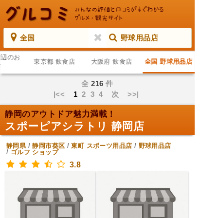
全国
野球用品店
周辺のお
東京都 飲食店
大阪府 飲食店
全国 野球用品店
店
全
216
件
|<<
1
2
3
4
次
>>|
静岡のアウトドア魅力満載！
スポーピアシラトリ 静岡店
静岡県
/
静岡市葵区
/
東町
スポーツ用品店
/
野球用品店
/
ゴルフ ショップ
3.8