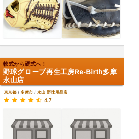
軟式から硬式へ！
野球グローブ再生工房Re-Birth多摩
永山店
東京都
/
多摩市
/
永山
野球用品店
4.7