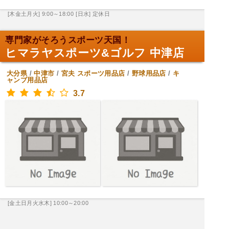
[木金土月火] 9:00～18:00
[日水] 定休日
専門家がそろうスポーツ天国！
ヒマラヤスポーツ&ゴルフ 中津店
大分県
/
中津市
/
宮夫
スポーツ用品店
/
野球用品店
/
キ
ャンプ用品店
3.7
[金土日月火水木] 10:00～20:00