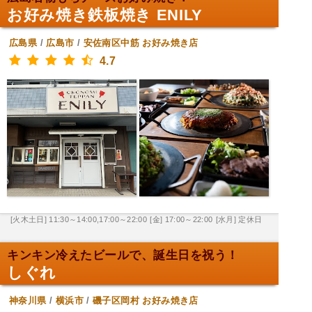
お好み焼き鉄板焼き ENILY
広島県
/
広島市
/
安佐南区中筋
お好み焼き店
4.7
[火木土日] 11:30～14:00,17:00～22:00
[金] 17:00～22:00
[水月] 定休日
キンキン冷えたビールで、誕生日を祝う！
しぐれ
神奈川県
/
横浜市
/
磯子区岡村
お好み焼き店