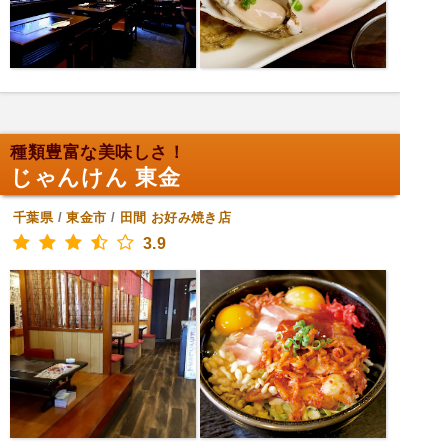
種類豊富な美味しさ！
じゃんけん 東金
千葉県
/
東金市
/
田間
お好み焼き店
3.9