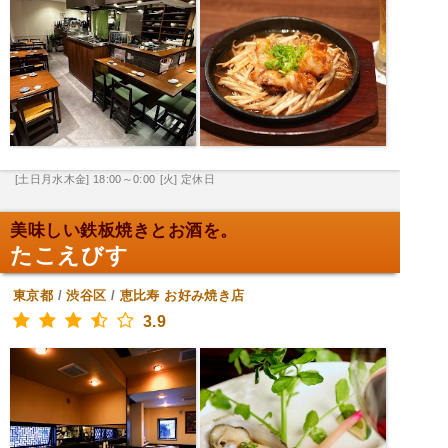
[土日月水木金] 18:00～0:00
[火] 定休日
美味しい鉄板焼きとお酒を。
たこえびす
東京都
/
渋谷区
/
恵比寿
お好み焼き店
3.9