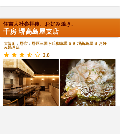
住吉大社参拝後、お好み焼き。
千房 堺高島屋支店
大阪府
/
堺市
/
堺区三国ヶ丘御幸通５９ 堺髙島屋 B
お好
み焼き店
3.8
[土日月火水木金] 11:00～22:00