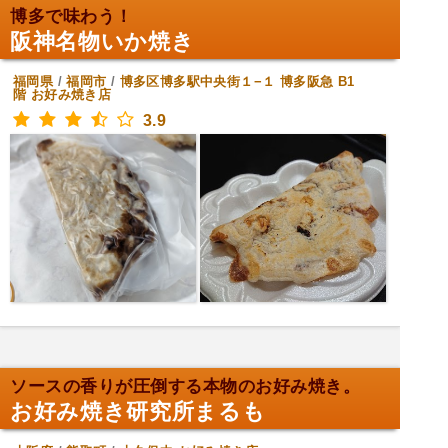
博多で味わう！
阪神名物いか焼き
福岡県
/
福岡市
/
博多区博多駅中央街１−１ 博多阪急 B1
階
お好み焼き店
3.9
ソースの香りが圧倒する本物のお好み焼き。
お好み焼き研究所まるも