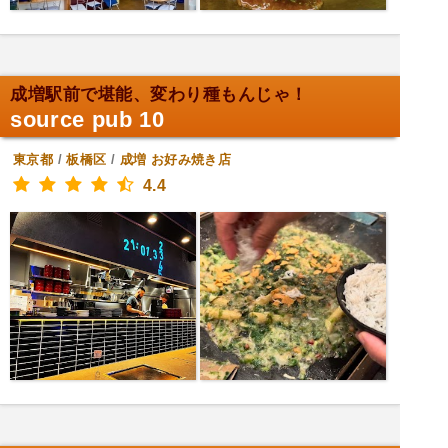
成増駅前で堪能、変わり種もんじゃ！
source pub 10
東京都
/
板橋区
/
成増
お好み焼き店
4.4