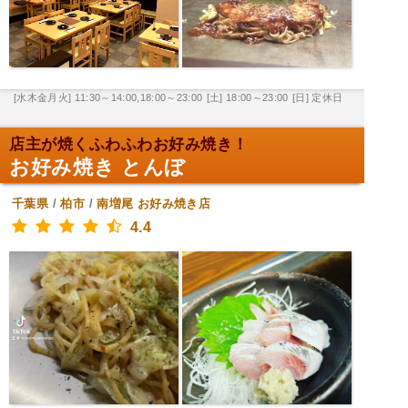
[水木金月火] 11:30～14:00,18:00～23:00
[土] 18:00～23:00
[日] 定休日
店主が焼くふわふわお好み焼き！
お好み焼き とんぼ
千葉県
/
柏市
/
南増尾
お好み焼き店
4.4