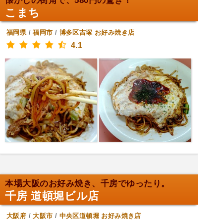
懐かしの街角で、580円の驚き！
こまち
福岡県
/
福岡市
/
博多区吉塚
お好み焼き店
4.1
本場大阪のお好み焼き、千房でゆったり。
千房 道頓堀ビル店
大阪府
/
大阪市
/
中央区道頓堀
お好み焼き店