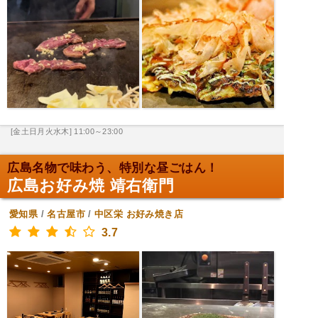
[金土日月火水木] 11:00～23:00
広島名物で味わう、特別な昼ごはん！
広島お好み焼 靖右衛門
愛知県
/
名古屋市
/
中区栄
お好み焼き店
3.7