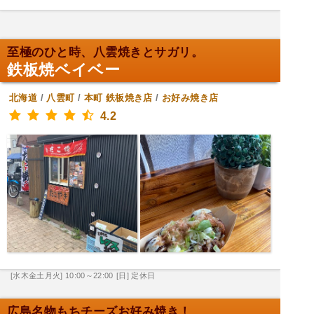
至極のひと時、八雲焼きとサガリ。
鉄板焼ベイベー
北海道
/
八雲町
/
本町
鉄板焼き店
/
お好み焼き店
4.2
[水木金土月火] 10:00～22:00
[日] 定休日
広島名物もちチーズお好み焼き！