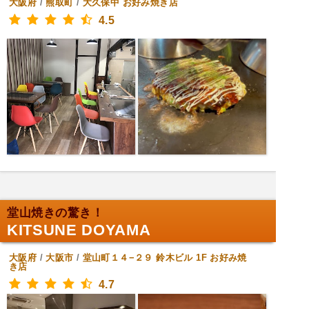
大阪府
/
熊取町
/
大久保中
お好み焼き店
4.5
堂山焼きの驚き！
KITSUNE DOYAMA
大阪府
/
大阪市
/
堂山町１４−２９ 鈴木ビル 1F
お好み焼
き店
4.7