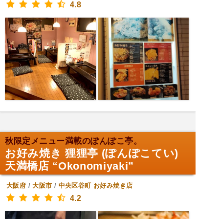
4.8
秋限定メニュー満載のぽんぽこ亭。
お好み焼き 狸狸亭 (ぽんぽこてい)
天満橋店 “Okonomiyaki”
大阪府
/
大阪市
/
中央区谷町
お好み焼き店
4.2