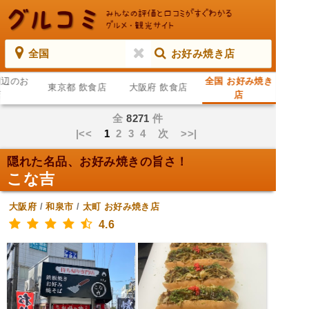
全国
お好み焼き店
周辺のお
全国 お好み焼き
東京都 飲食店
大阪府 飲食店
店
店
全
8271
件
|<<
1
2
3
4
次
>>|
隠れた名品、お好み焼きの旨さ！
こな吉
大阪府
/
和泉市
/
太町
お好み焼き店
4.6