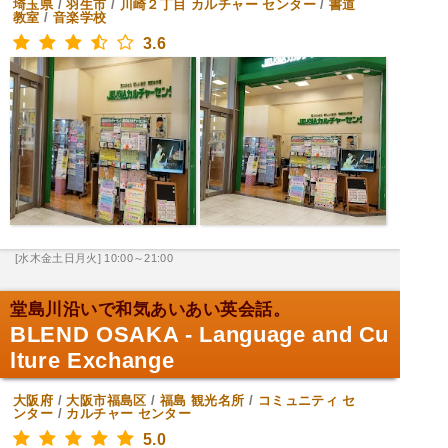
埼玉県
/
羽生市
/
川崎２丁目
カルチャー センター
/
書道
教室
/
音楽学校
3.6
[水木金土日月火] 10:00～21:00
堂島川沿いで和気あいあい英会話。
BLEND OSAKA - Language and Cu
lture Exchange
大阪府
/
大阪市福島区
/
福島
観光名所
/
コミュニティ セ
ンター
/
カルチャー センター
5.0