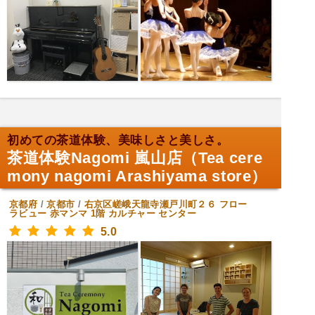
初めての茶道体験、美味しさと美しさ。
茶道体験Nagomi 嵐山店（Tea cere
mony nagomi Arashiyama store）
京都府
/
京都市
/
右京区嵯峨天龍寺瀬戸川町２６ フロー
ラビュー 赤マンマ 1階
カルチャー センター
5.0