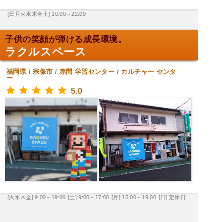
[日月火水木金土] 10:00～22:00
子供の笑顔が弾ける成長環境。
ラクルスペース
福岡県
/
宗像市
/
赤間
学習センター
/
カルチャー センタ
ー
5.0
[火水木金] 9:00～19:00
[土] 9:00～17:00
[月] 15:00～19:00
[日] 定休日