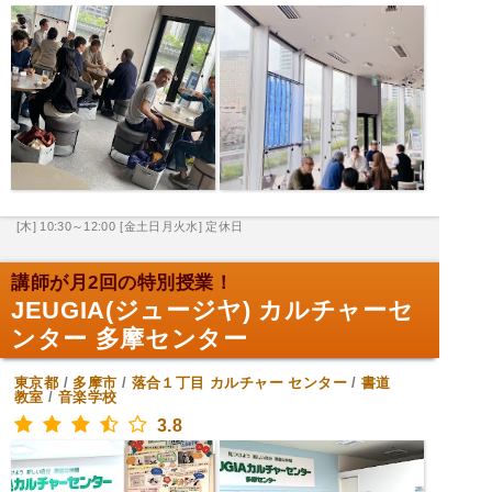
[木] 10:30～12:00
[金土日月火水] 定休日
講師が月2回の特別授業！
JEUGIA(ジュージヤ) カルチャーセ
ンター 多摩センター
東京都
/
多摩市
/
落合１丁目
カルチャー センター
/
書道
教室
/
音楽学校
3.8