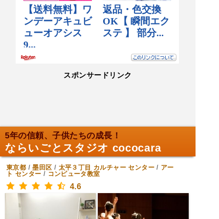
スポンサードリンク
5年の信頼、子供たちの成長！
ならいごとスタジオ cococara
東京都
/
墨田区
/
太平３丁目
カルチャー センター
/
アー
ト センター
/
コンピュータ教室
4.6