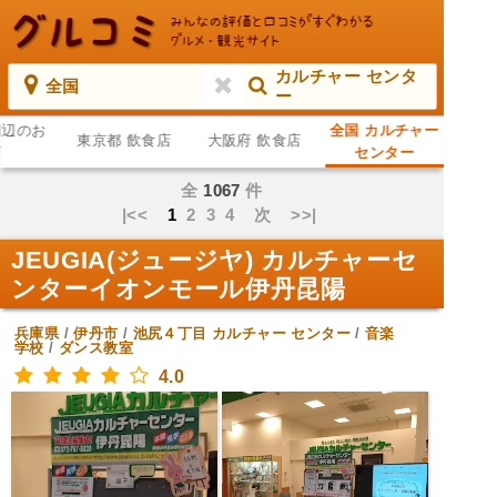
カルチャー センタ
全国
ー
周辺のお
全国 カルチャー
東京都 飲食店
大阪府 飲食店
店
センター
全
1067
件
|<<
1
2
3
4
次
>>|
JEUGIA(ジュージヤ) カルチャーセ
ンターイオンモール伊丹昆陽
兵庫県
/
伊丹市
/
池尻４丁目
カルチャー センター
/
音楽
学校
/
ダンス教室
4.0