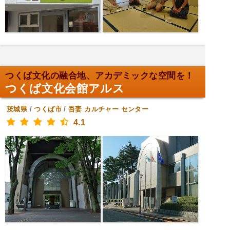
つくば文化の融合地、アカデミックな空間を！
つくば文化会館アルス
茨城県
/
つくば市
/
吾妻
カルチャー センター
4.1