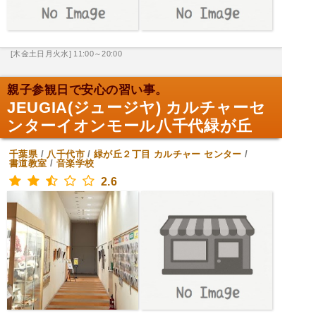
[木金土日月火水] 11:00～20:00
親子参観日で安心の習い事。
JEUGIA(ジュージヤ) カルチャーセ
ンターイオンモール八千代緑が丘
千葉県
/
八千代市
/
緑が丘２丁目
カルチャー センター
/
書道教室
/
音楽学校
2.6