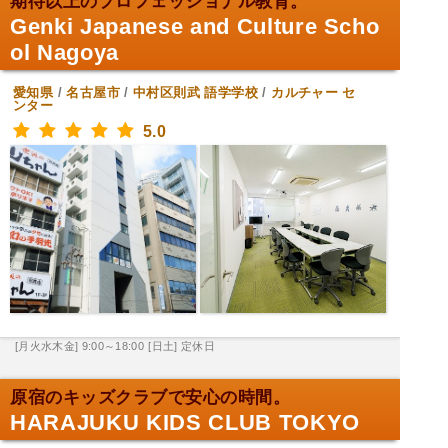
期待以上のプロフェッショナル教育。
Genki Japanese and Culture Scho
ol Nagoya
愛知県
/
名古屋市
/
中村区則武
語学学校
/
カルチャー セ
ンター
5.0
[月火水木金] 9:00～18:00
[日土] 定休日
原宿のキッズクラブで安心の時間。
HARAJUKU KIDS CLUB TOKYO