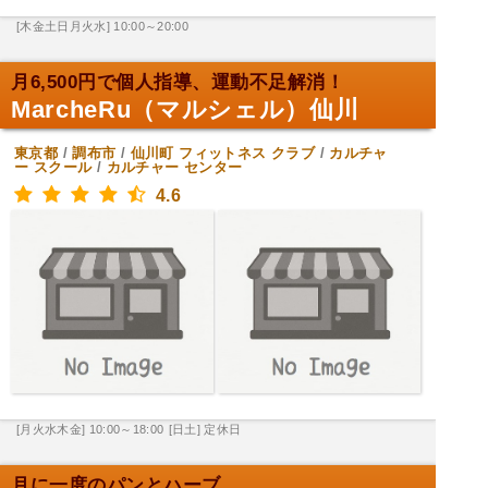
[木金土日月火水] 10:00～20:00
月6,500円で個人指導、運動不足解消！
MarcheRu（マルシェル）仙川
東京都
/
調布市
/
仙川町
フィットネス クラブ
/
カルチャ
ー スクール
/
カルチャー センター
4.6
[月火水木金] 10:00～18:00
[日土] 定休日
月に一度のパンとハーブ。