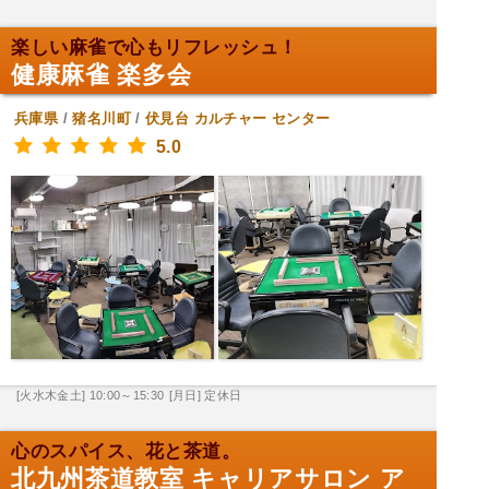
楽しい麻雀で心もリフレッシュ！
健康麻雀 楽多会
兵庫県
/
猪名川町
/
伏見台
カルチャー センター
5.0
[火水木金土] 10:00～15:30
[月日] 定休日
心のスパイス、花と茶道。
北九州茶道教室 キャリアサロン ア