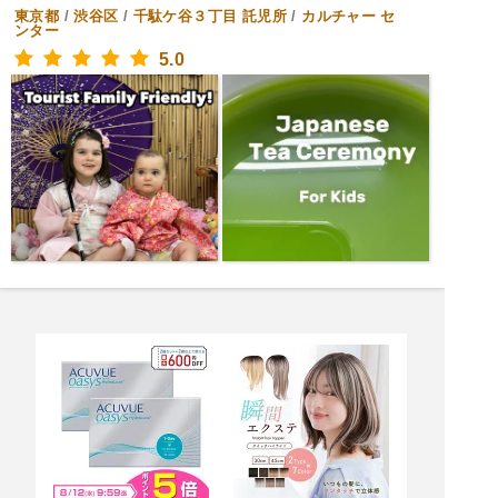
東京都
/
渋谷区
/
千駄ケ谷３丁目
託児所
/
カルチャー セ
ンター
5.0