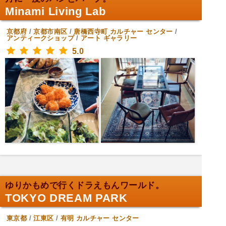
Minami Living Lab
京都府
/
京都市南区
/
唐橋西寺町
カルチャー センター
/
アンティークショップ
/
アート ギャラリー
5.0
ゆりかもめで行くドラえもんワールド。
TOKYO DREAM PARK
東京都
/
江東区
/
有明
カルチャー センター