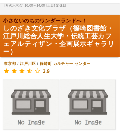
[月火水木金] 10:00～14:00
[土日] 定休日
小さないのちのワンダーランドへ！
しのざき文化プラザ（篠崎図書館・
江戸川総合人生大学・伝統工芸カフ
ェアルティザン・企画展示ギャラリ
ー）
東京都
/
江戸川区
/
篠崎町
カルチャー センター
3.9