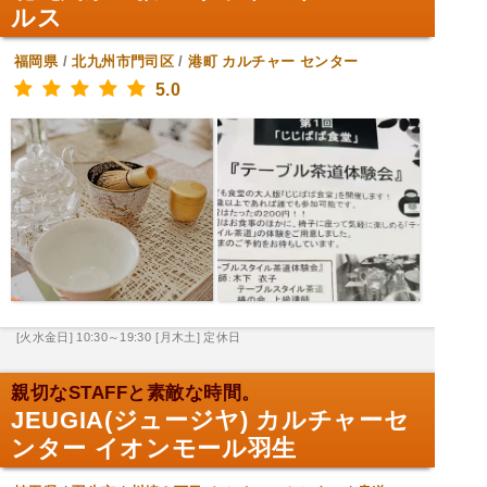
ルス
福岡県
/
北九州市門司区
/
港町
カルチャー センター
5.0
[火水金日] 10:30～19:30
[月木土] 定休日
親切なSTAFFと素敵な時間。
JEUGIA(ジュージヤ) カルチャーセ
ンター イオンモール羽生