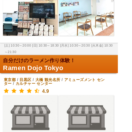
[土] 10:30～20:00
[日] 10:30～18:30
[月水] 10:30～20:30
[火木金] 10:30
～21:30
自分だけのラーメン作り体験！
Ramen Dojo Tokyo
東京都
/
目黒区
/
大橋
観光名所
/
アミューズメント セン
ター
/
カルチャー センター
4.9