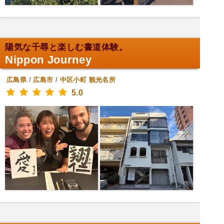
陽気な千尋と楽しむ書道体験。
Nippon Journey
広島県
/
広島市
/
中区小町
観光名所
5.0