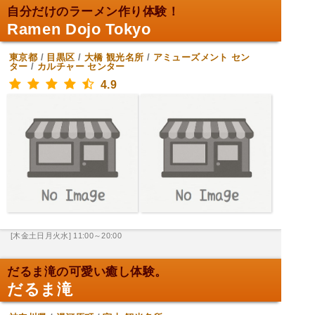
自分だけのラーメン作り体験！
Ramen Dojo Tokyo
東京都
/
目黒区
/
大橋
観光名所
/
アミューズメント セン
ター
/
カルチャー センター
4.9
[木金土日月火水] 11:00～20:00
だるま滝の可愛い癒し体験。
だるま滝