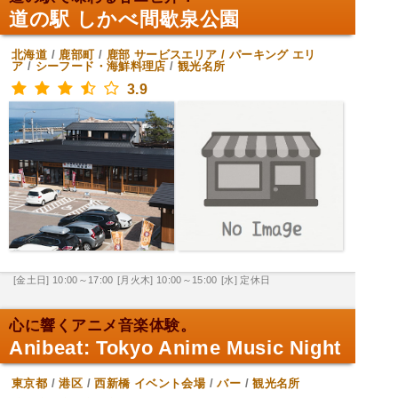
道の駅 しかべ間歇泉公園
北海道
/
鹿部町
/
鹿部
サービスエリア / パーキング エリ
ア
/
シーフード・海鮮料理店
/
観光名所
3.9
[金土日] 10:00～17:00
[月火木] 10:00～15:00
[水] 定休日
心に響くアニメ音楽体験。
Anibeat: Tokyo Anime Music Night
東京都
/
港区
/
西新橋
イベント会場
/
バー
/
観光名所