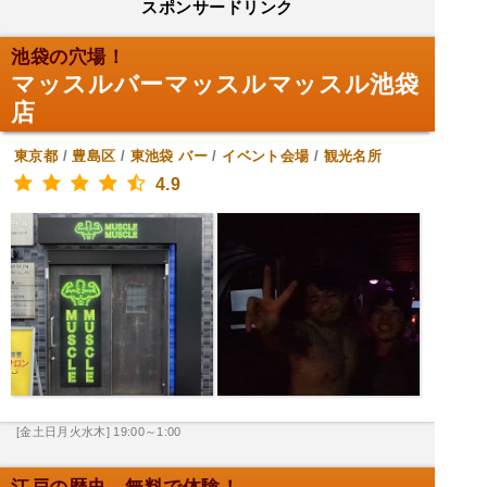
スポンサードリンク
池袋の穴場！
マッスルバーマッスルマッスル池袋
店
東京都
/
豊島区
/
東池袋
バー
/
イベント会場
/
観光名所
4.9
[金土日月火水木] 19:00～1:00