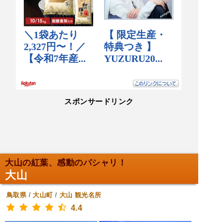
スポンサードリンク
大山の紅葉、感動のパシャリ！
大山
鳥取県
/
大山町
/
大山
観光名所
4.4