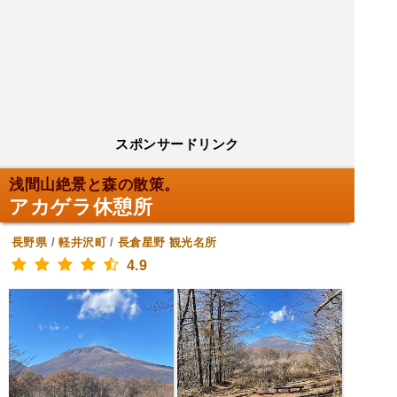
スポンサードリンク
浅間山絶景と森の散策。
アカゲラ休憩所
長野県
/
軽井沢町
/
長倉星野
観光名所
4.9