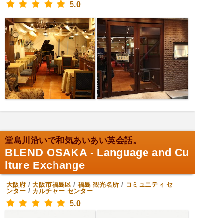
5.0
堂島川沿いで和気あいあい英会話。
BLEND OSAKA - Language and Cu
lture Exchange
大阪府
/
大阪市福島区
/
福島
観光名所
/
コミュニティ セ
ンター
/
カルチャー センター
5.0