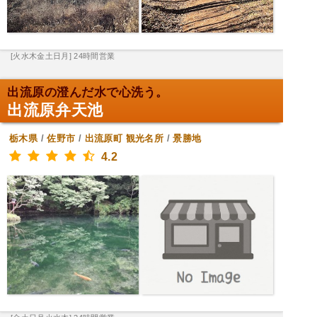
[火水木金土日月] 24時間営業
出流原の澄んだ水で心洗う。
出流原弁天池
栃木県
/
佐野市
/
出流原町
観光名所
/
景勝地
4.2