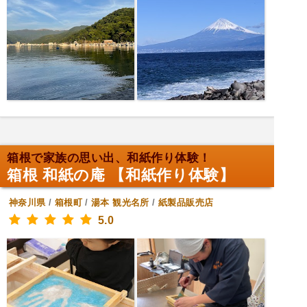
箱根で家族の思い出、和紙作り体験！
箱根 和紙の庵 【和紙作り体験】
神奈川県
/
箱根町
/
湯本
観光名所
/
紙製品販売店
5.0