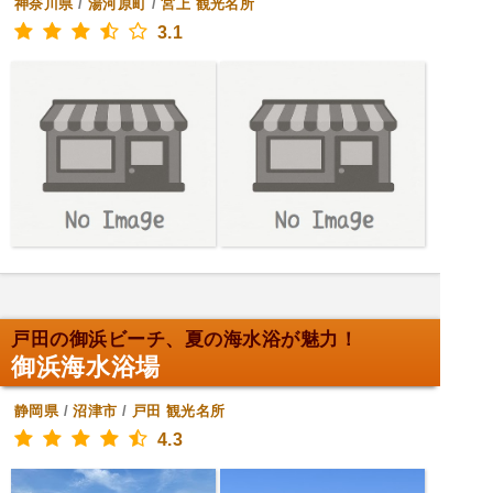
神奈川県
/
湯河原町
/
宮上
観光名所
3.1
戸田の御浜ビーチ、夏の海水浴が魅力！
御浜海水浴場
静岡県
/
沼津市
/
戸田
観光名所
4.3