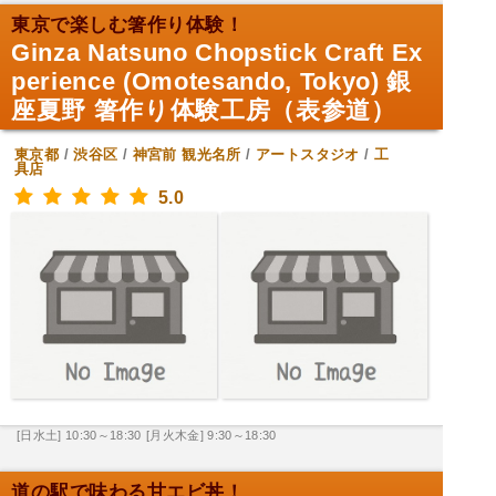
東京で楽しむ箸作り体験！
Ginza Natsuno Chopstick Craft Ex
perience (Omotesando, Tokyo) 銀
座夏野 箸作り体験工房（表参道）
東京都
/
渋谷区
/
神宮前
観光名所
/
アートスタジオ
/
工
具店
5.0
[日水土] 10:30～18:30
[月火木金] 9:30～18:30
道の駅で味わる甘エビ丼！