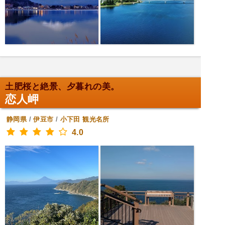
土肥桜と絶景、夕暮れの美。
恋人岬
静岡県
/
伊豆市
/
小下田
観光名所
4.0