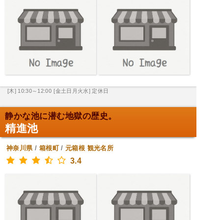
[木] 10:30～12:00
[金土日月火水] 定休日
静かな池に潜む地獄の歴史。
精進池
神奈川県
/
箱根町
/
元箱根
観光名所
3.4