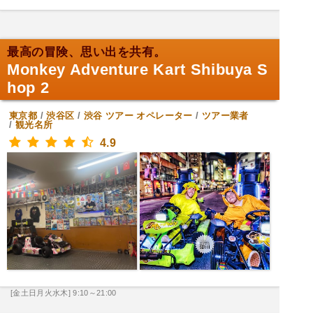
最高の冒険、思い出を共有。
Monkey Adventure Kart Shibuya S
hop 2
東京都
/
渋谷区
/
渋谷
ツアー オペレーター
/
ツアー業者
/
観光名所
4.9
[金土日月火水木] 9:10～21:00