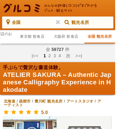
全国
観光名所
周辺のお
東京都 飲食店
大阪府 飲食店
全国 観光名所
店
全
59727
件
|<<
1
2
3
4
次
>>|
手ぶらで贅沢な書道体験。
ATELIER SAKURA – Authentic Jap
anese Calligraphy Experience in H
akodate
北海道
/
函館市
/
豊川町
観光名所
/
アートスタジオ
/
ア
ーティスト
5.0