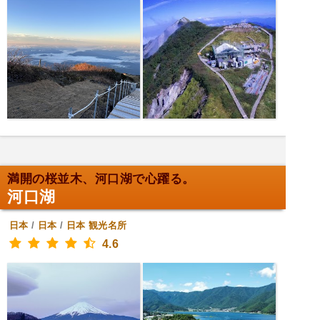
満開の桜並木、河口湖で心躍る。
河口湖
日本
/
日本
/
日本
観光名所
4.6