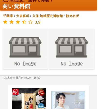
江戸の歴史、無料で体験！
商い資料館
千葉県
/
大多喜町
/
久保
地域歴史博物館
/
観光名所
3.9
[水木金土日月火] 9:00～16:00