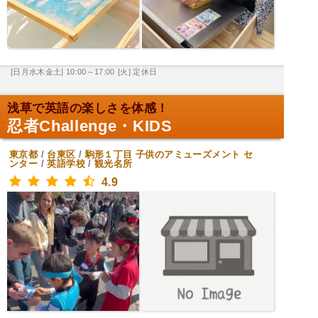
[日月水木金土] 10:00～17:00
[火] 定休日
浅草で英語の楽しさを体感！
忍者Challenge・KIDS
東京都
/
台東区
/
駒形１丁目
子供のアミューズメント セ
ンター
/
英語学校
/
観光名所
4.9