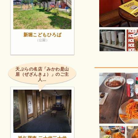
新堀こどもひろば
（公園）
天ぷらの名店「みかわ是山
居（ぜざんきょ）」のご主
人...