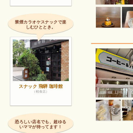
禁煙カラオケスナックで楽
しむひととき。
スナック 飛騨 珈琲館
（軽食店）
恐ろしい店名でも、超ゆる
いママが待ってます！