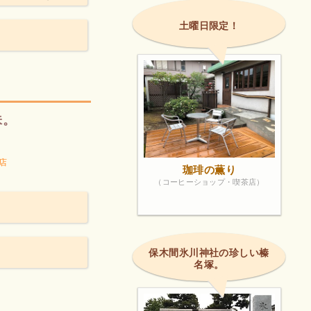
土曜日限定！
味。
店
珈琲の薫り
（コーヒーショップ・喫茶店）
保木間氷川神社の珍しい榛
名塚。