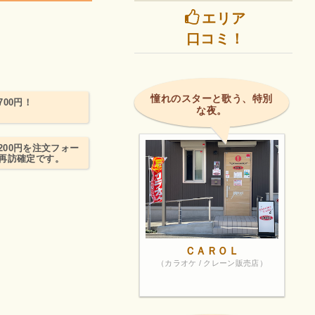
エリア
口コミ！
憧れのスターと歌う、特別
00円！
な夜。
200円を注文フォー
再訪確定です。
ＣＡＲＯＬ
（カラオケ / クレーン販売店）