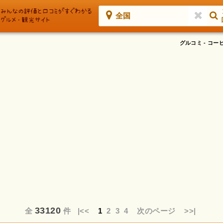
全国
グルコミ - コ
33120
全
件
|<<
1
2
3
4
次のページ
>>|