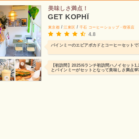
美味しさ満点！
GET KOPHÏ
/
/
東京都
江東区
千石
コーヒーショップ・喫茶店
4.8
バインミーのエビアボカドとコーヒーセットで7
【初訪問】2025/6ランチ初訪問ハノイセット1,
とバインミーがセットとなって美味しさ満点