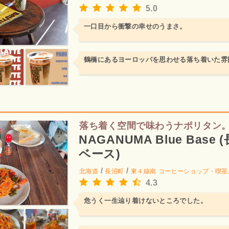
5.0
一口目から衝撃の幸せのうまさ。
鶴橋にあるヨーロッパを思わせる落ち着いた雰
落ち着く空間で味わうナポリタン
NAGANUMA Blue Base
ベース)
/
/
北海道
長沼町
東４線南
コーヒーショップ・喫茶
4.3
危うく一生辿り着けないところでした。