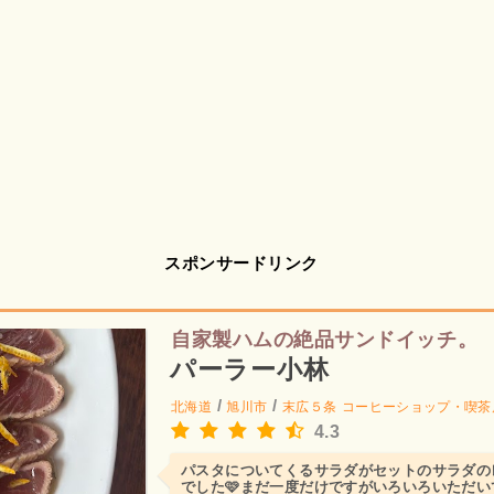
スポンサードリンク
自家製ハムの絶品サンドイッチ。
パーラー小林
/
/
北海道
旭川市
末広５条
コーヒーショップ・喫茶
4.3
パスタについてくるサラダがセットのサラダの
でした🩷まだ一度だけですがいろいろいただ