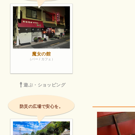
魔女の館
（バー / カフェ）
遊ぶ・ショッピング
防災の広場で安心を。