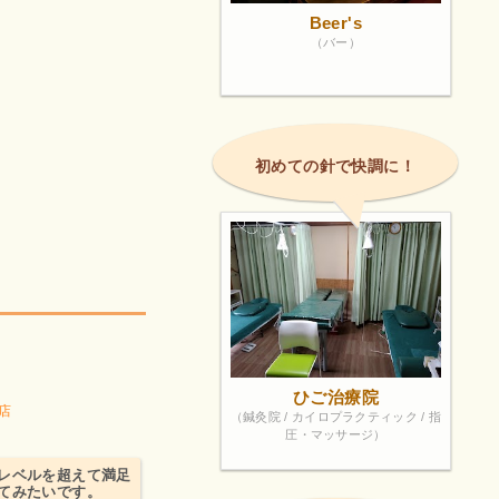
Beer's
（バー）
初めての針で快調に！
ひご治療院
店
（鍼灸院 / カイロプラクティック / 指
圧・マッサージ）
レベルを超えて満足
いてみたいです。