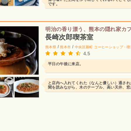
です。
明治の香り漂う、熊本の隠れ家カ
長崎次郎喫茶室
/
/
熊本県
熊本市
中央区新町
コーヒーショップ・喫
4.5
平日の午後に来店。
と店内へ入れてくれた（なんと優しい）通され
聞を読みながら、木のテーブル、高い天井、窓
眺めながらのんびり1...