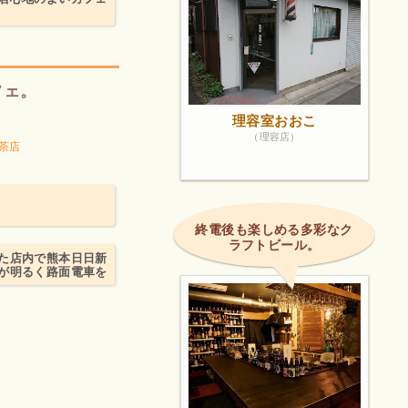
フェ。
理容室おおこ
（理容店）
茶店
終電後も楽しめる多彩なク
ラフトビール。
た店内で熊本日日新
が明るく路面電車を