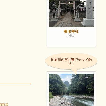
榛名神社
（神社）
日原川の河川敷でヤマメ釣
り！
喫茶店