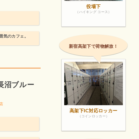
役場下
（ハイキング コース）
囲気のカフェ。
新宿高架下で荷物解放！
。
 (長沼ブルー
店
高架下IC対応ロッカー
（コインロッカー）