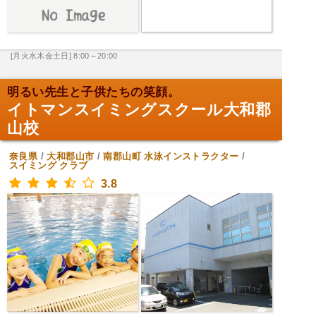
[月火水木金土日] 8:00～20:00
明るい先生と子供たちの笑顔。
イトマンスイミングスクール大和郡
山校
奈良県
/
大和郡山市
/
南郡山町
水泳インストラクター
/
スイミング クラブ
3.8