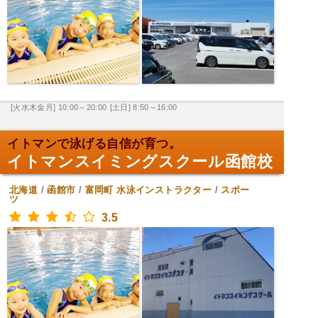
[火水木金月] 10:00～20:00
[土日] 8:50～16:00
イトマンで泳げる自信が育つ。
イトマンスイミングスクール函館校
北海道
/
函館市
/
富岡町
水泳インストラクター
/
スポー
ツ
3.5