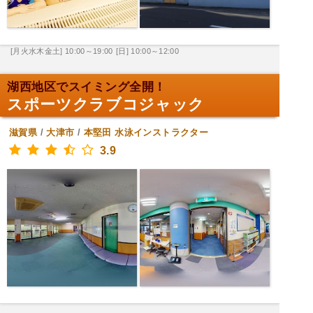
[月火水木金土] 10:00～19:00
[日] 10:00～12:00
湖西地区でスイミング全開！
スポーツクラブコジャック
滋賀県
/
大津市
/
本堅田
水泳インストラクター
3.9