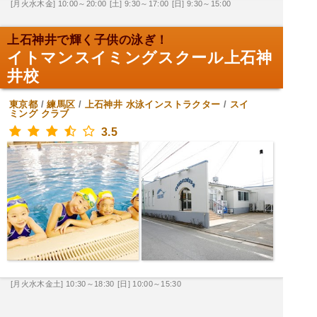
[月火水木金] 10:00～20:00
[土] 9:30～17:00
[日] 9:30～15:00
上石神井で輝く子供の泳ぎ！
イトマンスイミングスクール上石神
井校
東京都
/
練馬区
/
上石神井
水泳インストラクター
/
スイ
ミング クラブ
3.5
[月火水木金土] 10:30～18:30
[日] 10:00～15:30