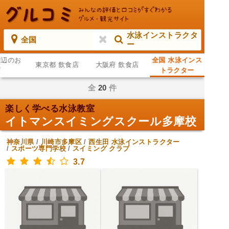
水泳インストラクタ
全国
ー
周辺のお
全国 水泳インス
東京都 飲食店
大阪府 飲食店
店
トラクター
全
20
件
楽しく学べる水泳教室
イトマンスイミングスクール多摩校
神奈川県
/
川崎市多摩区
/
西生田
水泳インストラクター
/
スポーツ専門学校
/
スイミング クラブ
3.7