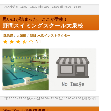
[水木金月火] 11:00～18:30
[土] 9:00～18:00
[日] 9:00～14:30
思い出が詰まった、ここが学校！
野間スイミングスクール大泉校
群馬県
/
大泉町
/
朝日
水泳インストラクター
3.1
[日] 10:00～17:00
[火水木金] 10:00～22:00
[土] 10:00～21:30
[月] 定休日