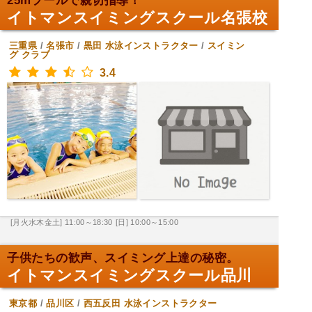
25mプールで親切指導！
イトマンスイミングスクール名張校
三重県
/
名張市
/
黒田
水泳インストラクター
/
スイミン
グ クラブ
3.4
[月火水木金土] 11:00～18:30
[日] 10:00～15:00
子供たちの歓声、スイミング上達の秘密。
イトマンスイミングスクール品川
東京都
/
品川区
/
西五反田
水泳インストラクター