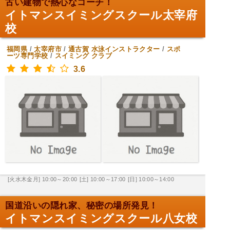
古い建物で熱心なコーチ！
イトマンスイミングスクール太宰府
校
福岡県
/
太宰府市
/
通古賀
水泳インストラクター
/
スポ
ーツ専門学校
/
スイミング クラブ
3.6
[火水木金月] 10:00～20:00
[土] 10:00～17:00
[日] 10:00～14:00
国道沿いの隠れ家、秘密の場所発見！
イトマンスイミングスクール八女校