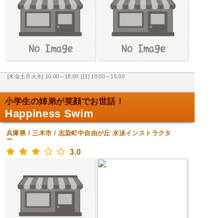
[木金土月火水] 10:00～18:00
[日] 10:00～15:00
小学生の姉弟が笑顔でお世話！
Happiness Swim
兵庫県
/
三木市
/
志染町中自由が丘
水泳インストラクタ
ー
3.0