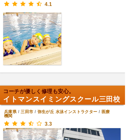
4.1
コーチが優しく修理も安心。
イトマンスイミングスクール三田校
兵庫県
/
三田市
/
弥生が丘
水泳インストラクター
/
医療
機関
3.3