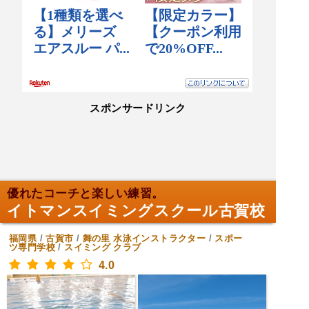
スポンサードリンク
優れたコーチと楽しい練習。
イトマンスイミングスクール古賀校
福岡県
/
古賀市
/
舞の里
水泳インストラクター
/
スポー
ツ専門学校
/
スイミング クラブ
4.0