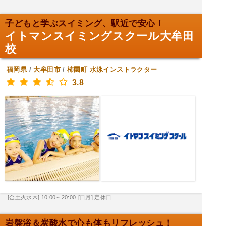
子どもと学ぶスイミング、駅近で安心！
イトマンスイミングスクール大牟田
校
福岡県
/
大牟田市
/
柿園町
水泳インストラクター
3.8
[金土火水木] 10:00～20:00
[日月] 定休日
岩盤浴＆炭酸水で心も体もリフレッシュ！