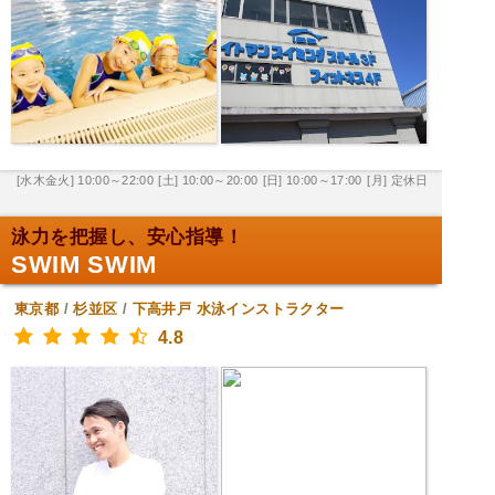
[水木金火] 10:00～22:00
[土] 10:00～20:00
[日] 10:00～17:00
[月] 定休日
泳力を把握し、安心指導！
SWIM SWIM
東京都
/
杉並区
/
下高井戸
水泳インストラクター
4.8